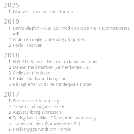
2025
Marsvin – med en cirkel for øje
2019
Barsø-sløjfen – N.Ø.R.D. med en ekstra krølle (Sømærkeræs
#4)
Endnu en dejlig (vinter)dag på fjorden
Forår i Februar
2018
N.Ø.R.D. Barsø – Den ekstra lange vej rundt
Danser med marsvin (Sømærkeræs #3)
Fællestur i forårssol
Påskesejlads med is og sne
På jagt efter vind i de sønderjyske fjorde
2017
Frokosttur til Varnæsvig
18 sømil på bagbord halse
Augustenborg expressen
Spidsgrisen tjekker DS-bøjerne i Varnæsvig
Tranesand igen! (Sømærkeræs #2)
Forårshygge rundt om Nordild