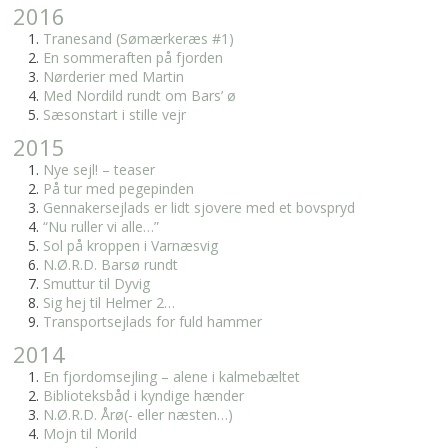
2016
Tranesand (Sømærkeræs #1)
En sommeraften på fjorden
Nørderier med Martin
Med Nordild rundt om Bars’ ø
Sæsonstart i stille vejr
2015
Nye sejl! – teaser
På tur med pegepinden
Gennakersejlads er lidt sjovere med et bovspryd
“Nu ruller vi alle…”
Sol på kroppen i Varnæsvig
N.Ø.R.D. Barsø rundt
Smuttur til Dyvig
Sig hej til Helmer 2…
Transportsejlads for fuld hammer
2014
En fjordomsejling – alene i kalmebæltet
Biblioteksbåd i kyndige hænder
N.Ø.R.D. Årø(- eller næsten…)
Mojn til Morild