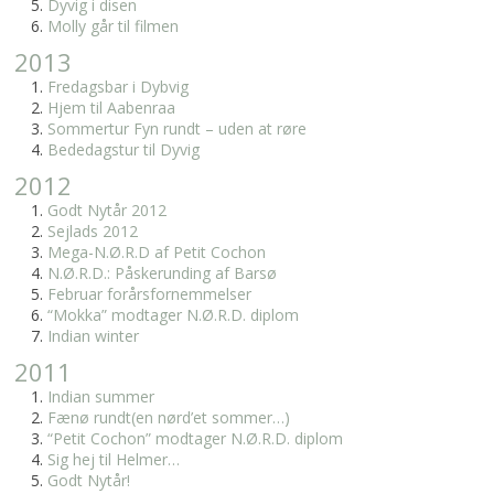
Dyvig i disen
Molly går til filmen
2013
Fredagsbar i Dybvig
Hjem til Aabenraa
Sommertur Fyn rundt – uden at røre
Bededagstur til Dyvig
2012
Godt Nytår 2012
Sejlads 2012
Mega-N.Ø.R.D af Petit Cochon
N.Ø.R.D.: Påskerunding af Barsø
Februar forårsfornemmelser
“Mokka” modtager N.Ø.R.D. diplom
Indian winter
2011
Indian summer
Fænø rundt(en nørd’et sommer…)
“Petit Cochon” modtager N.Ø.R.D. diplom
Sig hej til Helmer…
Godt Nytår!