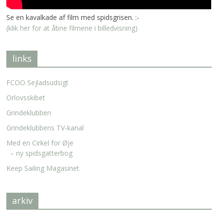
Se en kavalkade af film med spidsgrisen. :-
(klik her for at åbne filmene i billedvisning)
links
FCOO Sejladsudsigt
Orlovsskibet
Grindeklubben
Grindeklubbens TV-kanal
Med en Cirkel for Øje
– ny spidsgatterbog
Keep Sailing Magasinet
arkiv