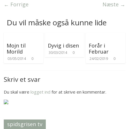
e
r
← Forrige
Næste →
r
Du vil måske også kunne lide
Mojn til
Dyvig i disen
Forår i
Morild
Februar
30/03/2014
0
03/05/2014
0
24/02/2019
0
Skriv et svar
Du skal være
logget ind
for at skrive en kommentar.
spidsgrisen tv