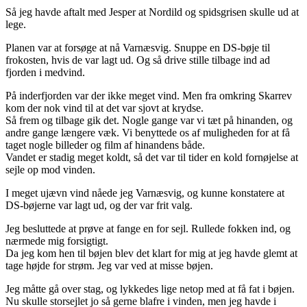
Så jeg havde aftalt med Jesper at Nordild og spidsgrisen skulle ud at
lege.
Planen var at forsøge at nå Varnæsvig. Snuppe en DS-bøje til
frokosten, hvis de var lagt ud. Og så drive stille tilbage ind ad
fjorden i medvind.
På inderfjorden var der ikke meget vind. Men fra omkring Skarrev
kom der nok vind til at det var sjovt at krydse.
Så frem og tilbage gik det. Nogle gange var vi tæt på hinanden, og
andre gange længere væk. Vi benyttede os af muligheden for at få
taget nogle billeder og film af hinandens både.
Vandet er stadig meget koldt, så det var til tider en kold fornøjelse at
sejle op mod vinden.
I meget ujævn vind nåede jeg Varnæsvig, og kunne konstatere at
DS-bøjerne var lagt ud, og der var frit valg.
Jeg besluttede at prøve at fange en for sejl. Rullede fokken ind, og
nærmede mig forsigtigt.
Da jeg kom hen til bøjen blev det klart for mig at jeg havde glemt at
tage højde for strøm. Jeg var ved at misse bøjen.
Jeg måtte gå over stag, og lykkedes lige netop med at få fat i bøjen.
Nu skulle storsejlet jo så gerne blafre i vinden, men jeg havde i