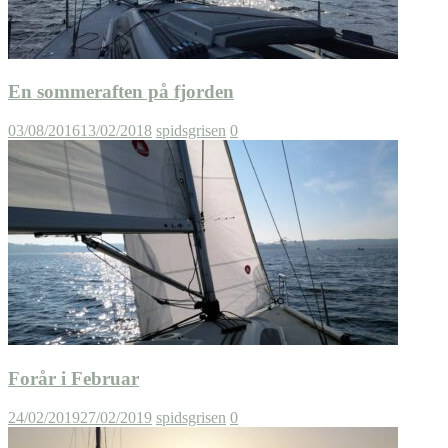
En sommeraften på fjorden
03/08/2016
13/02/2018
spidsgrisen
0
Forår i Februar
24/02/2019
27/02/2019
spidsgrisen
0