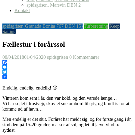
spidsgrisen, Marsvin DEN 2
Kontakt
spidsgrisen(Granada Bonita 767 DEN 15)
Turberetning
Keep
Sailing
Fællestur i forårssol
08/04/2018
01/04/2020
spidsgrisen
0 Kommentarer
Facebook
Messenger
Twitter
Endelig, endelig, endelig! 😉
Vinteren kom sent i år, den var kold, og den varede længe…
Vi har sejlet i frostvejr, skovlet sne ombord til søs, og brudt is for at
komme ud af havn…
Men endelig er det slut. Foråret har meldt sig, og for første gang i år,
stod den på 15-20 grader, masser af sol, og let til jævn vind fra
sydøst.