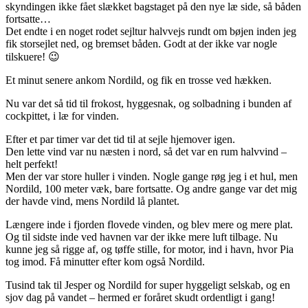
skyndingen ikke fået slækket bagstaget på den nye læ side, så båden
fortsatte…
Det endte i en noget rodet sejltur halvvejs rundt om bøjen inden jeg
fik storsejlet ned, og bremset båden. Godt at der ikke var nogle
tilskuere! 😉
Et minut senere ankom Nordild, og fik en trosse ved hækken.
Nu var det så tid til frokost, hyggesnak, og solbadning i bunden af
cockpittet, i læ for vinden.
Efter et par timer var det tid til at sejle hjemover igen.
Den lette vind var nu næsten i nord, så det var en rum halvvind –
helt perfekt!
Men der var store huller i vinden. Nogle gange røg jeg i et hul, men
Nordild, 100 meter væk, bare fortsatte. Og andre gange var det mig
der havde vind, mens Nordild lå plantet.
Længere inde i fjorden flovede vinden, og blev mere og mere plat.
Og til sidste inde ved havnen var der ikke mere luft tilbage. Nu
kunne jeg så rigge af, og tøffe stille, for motor, ind i havn, hvor Pia
tog imod. Få minutter efter kom også Nordild.
Tusind tak til Jesper og Nordild for super hyggeligt selskab, og en
sjov dag på vandet – hermed er foråret skudt ordentligt i gang!