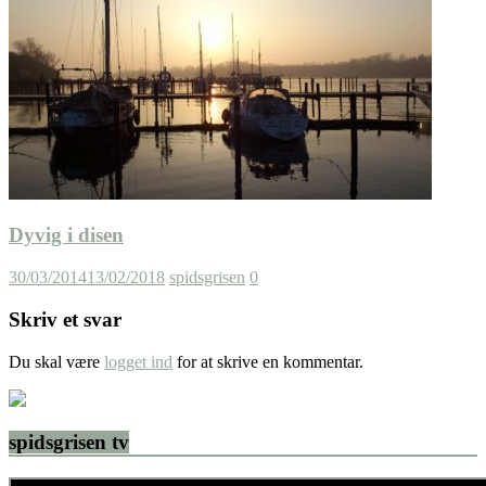
Dyvig i disen
30/03/2014
13/02/2018
spidsgrisen
0
Skriv et svar
Du skal være
logget ind
for at skrive en kommentar.
spidsgrisen tv