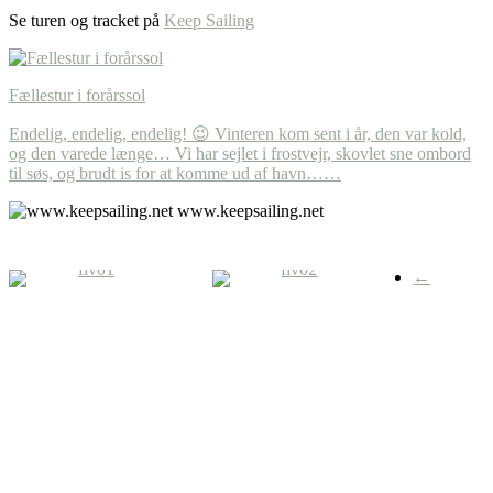
Se turen og tracket på
Keep Sailing
Fællestur i forårssol
Endelig, endelig, endelig! 😉 Vinteren kom sent i år, den var kold,
og den varede længe… Vi har sejlet i frostvejr, skovlet sne ombord
til søs, og brudt is for at komme ud af havn……
www.keepsailing.net
←