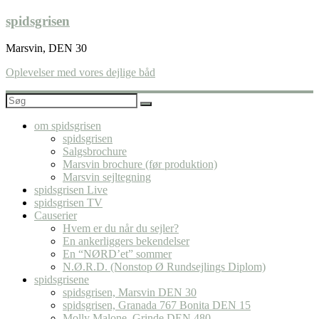
Skip
spidsgrisen
to
content
Marsvin, DEN 30
Oplevelser med vores dejlige båd
om spidsgrisen
spidsgrisen
Salgsbrochure
Marsvin brochure (før produktion)
Marsvin sejltegning
spidsgrisen Live
spidsgrisen TV
Causerier
Hvem er du når du sejler?
En ankerliggers bekendelser
En “NØRD’et” sommer
N.Ø.R.D. (Nonstop Ø Rundsejlings Diplom)
spidsgrisene
spidsgrisen, Marsvin DEN 30
spidsgrisen, Granada 767 Bonita DEN 15
Molly Malone, Grinde DEN 480