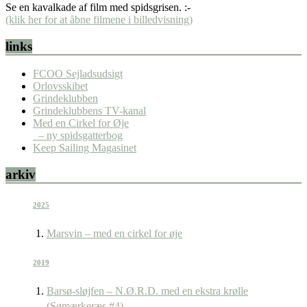
Se en kavalkade af film med spidsgrisen. :-
(klik her for at åbne filmene i billedvisning)
links
FCOO Sejladsudsigt
Orlovsskibet
Grindeklubben
Grindeklubbens TV-kanal
Med en Cirkel for Øje
– ny spidsgatterbog
Keep Sailing Magasinet
arkiv
2025
Marsvin – med en cirkel for øje
2019
Barsø-sløjfen – N.Ø.R.D. med en ekstra krølle
(Sømærkeræs #4)