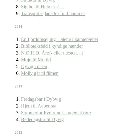
Sig hej til Helmer 2…
Transportsejlads for fuld hammer
2014
En fjordomsejling – alene i kalmebæltet
Biblioteksbåd i kyndige hænder
N.Ø.R.D. Årø(- eller næsten…)
Mojn til Morild
Dyvig i disen
Molly går til filmen
2013
Fredagsbar i Dybvig
Hjem til Aabenraa
Sommertur Fyn rundt – uden at røre
Bededagstur til Dyvig
2012