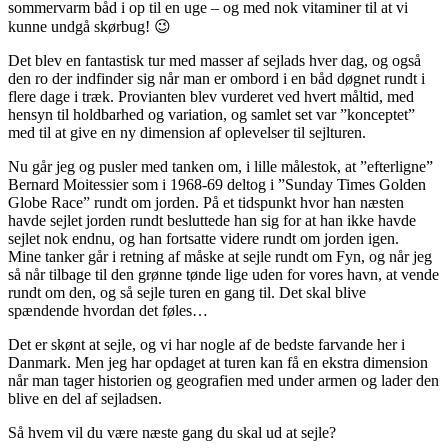
sommervarm båd i op til en uge – og med nok vitaminer til at vi
kunne undgå skørbug! 😉
Det blev en fantastisk tur med masser af sejlads hver dag, og også
den ro der indfinder sig når man er ombord i en båd døgnet rundt i
flere dage i træk. Provianten blev vurderet ved hvert måltid, med
hensyn til holdbarhed og variation, og samlet set var ”konceptet”
med til at give en ny dimension af oplevelser til sejlturen.
Nu går jeg og pusler med tanken om, i lille målestok, at ”efterligne”
Bernard Moitessier som i 1968-69 deltog i ”Sunday Times Golden
Globe Race” rundt om jorden. På et tidspunkt hvor han næsten
havde sejlet jorden rundt besluttede han sig for at han ikke havde
sejlet nok endnu, og han fortsatte videre rundt om jorden igen.
Mine tanker går i retning af måske at sejle rundt om Fyn, og når jeg
så når tilbage til den grønne tønde lige uden for vores havn, at vende
rundt om den, og så sejle turen en gang til. Det skal blive
spændende hvordan det føles…
Det er skønt at sejle, og vi har nogle af de bedste farvande her i
Danmark. Men jeg har opdaget at turen kan få en ekstra dimension
når man tager historien og geografien med under armen og lader den
blive en del af sejladsen.
Så hvem vil du være næste gang du skal ud at sejle?