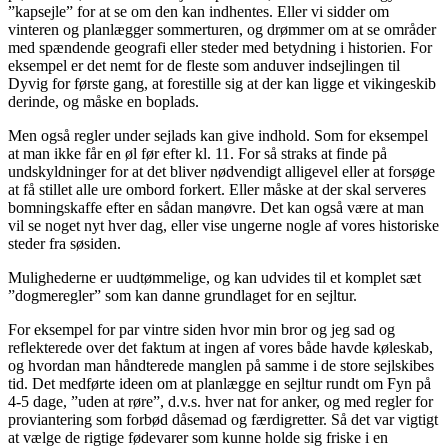
”kapsejle” for at se om den kan indhentes. Eller vi sidder om
vinteren og planlægger sommerturen, og drømmer om at se områder
med spændende geografi eller steder med betydning i historien. For
eksempel er det nemt for de fleste som anduver indsejlingen til
Dyvig for første gang, at forestille sig at der kan ligge et vikingeskib
derinde, og måske en boplads.
Men også regler under sejlads kan give indhold. Som for eksempel
at man ikke får en øl før efter kl. 11. For så straks at finde på
undskyldninger for at det bliver nødvendigt alligevel eller at forsøge
at få stillet alle ure ombord forkert. Eller måske at der skal serveres
bomningskaffe efter en sådan manøvre. Det kan også være at man
vil se noget nyt hver dag, eller vise ungerne nogle af vores historiske
steder fra søsiden.
Mulighederne er uudtømmelige, og kan udvides til et komplet sæt
”dogmeregler” som kan danne grundlaget for en sejltur.
For eksempel for par vintre siden hvor min bror og jeg sad og
reflekterede over det faktum at ingen af vores både havde køleskab,
og hvordan man håndterede manglen på samme i de store sejlskibes
tid. Det medførte ideen om at planlægge en sejltur rundt om Fyn på
4-5 dage, ”uden at røre”, d.v.s. hver nat for anker, og med regler for
proviantering som forbød dåsemad og færdigretter. Så det var vigtigt
at vælge de rigtige fødevarer som kunne holde sig friske i en