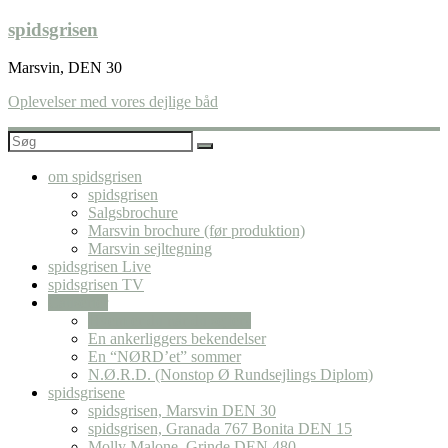
Skip
spidsgrisen
to
content
Marsvin, DEN 30
Oplevelser med vores dejlige båd
om spidsgrisen
spidsgrisen
Salgsbrochure
Marsvin brochure (før produktion)
Marsvin sejltegning
spidsgrisen Live
spidsgrisen TV
Causerier
Hvem er du når du sejler?
En ankerliggers bekendelser
En “NØRD’et” sommer
N.Ø.R.D. (Nonstop Ø Rundsejlings Diplom)
spidsgrisene
spidsgrisen, Marsvin DEN 30
spidsgrisen, Granada 767 Bonita DEN 15
Molly Malone, Grinde DEN 480