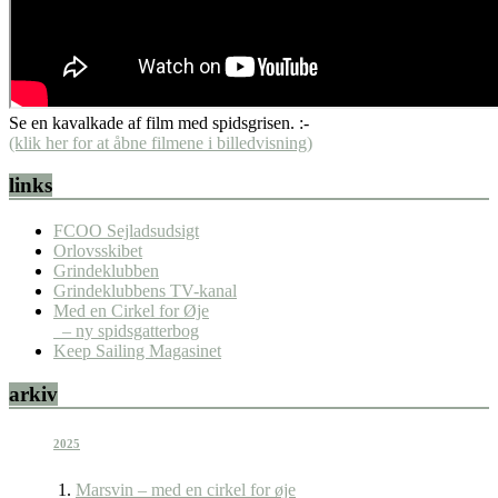
Se en kavalkade af film med spidsgrisen. :-
(klik her for at åbne filmene i billedvisning)
links
FCOO Sejladsudsigt
Orlovsskibet
Grindeklubben
Grindeklubbens TV-kanal
Med en Cirkel for Øje
– ny spidsgatterbog
Keep Sailing Magasinet
arkiv
2025
Marsvin – med en cirkel for øje