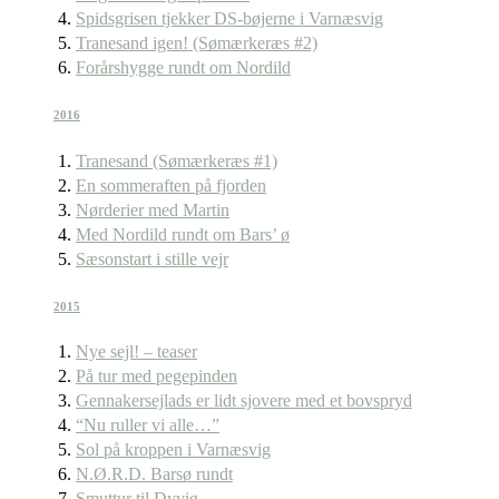
Spidsgrisen tjekker DS-bøjerne i Varnæsvig
Tranesand igen! (Sømærkeræs #2)
Forårshygge rundt om Nordild
2016
Tranesand (Sømærkeræs #1)
En sommeraften på fjorden
Nørderier med Martin
Med Nordild rundt om Bars’ ø
Sæsonstart i stille vejr
2015
Nye sejl! – teaser
På tur med pegepinden
Gennakersejlads er lidt sjovere med et bovspryd
“Nu ruller vi alle…”
Sol på kroppen i Varnæsvig
N.Ø.R.D. Barsø rundt
Smuttur til Dyvig