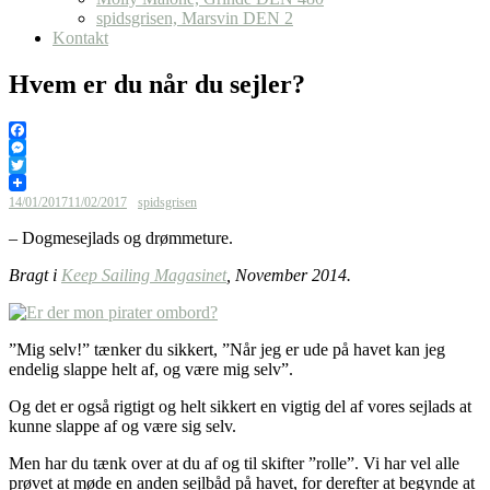
spidsgrisen, Marsvin DEN 2
Kontakt
Hvem er du når du sejler?
Facebook
Messenger
Twitter
14/01/2017
11/02/2017
spidsgrisen
– Dogmesejlads og drømmeture.
Bragt i
Keep Sailing Magasinet
, November 2014.
”Mig selv!” tænker du sikkert, ”Når jeg er ude på havet kan jeg
endelig slappe helt af, og være mig selv”.
Og det er også rigtigt og helt sikkert en vigtig del af vores sejlads at
kunne slappe af og være sig selv.
Men har du tænk over at du af og til skifter ”rolle”. Vi har vel alle
prøvet at møde en anden sejlbåd på havet, for derefter at begynde at