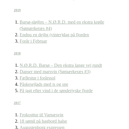
2019
Barsø-sløjfen – N.Ø.R.D. med en ekstra krølle
(Sømærkeræs #4)
Endnu en dejlig (vinter)dag på fjorden
Forår i Februar
2018
N.Ø.R.D. Barsø – Den ekstra lange vej rundt
Danser med marsvin (Sømærkeræs #3)
Fællestur i forårssol
Påskesejlads med is og sne
På jagt efter vind i de sønderjyske fjorde
2017
Frokosttur til Varnæsvig
18 sømil på bagbord halse
Augustenborg expressen