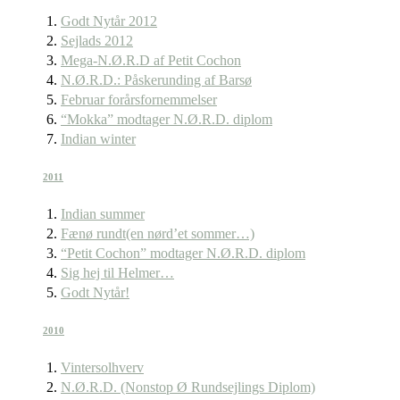
Godt Nytår 2012
Sejlads 2012
Mega-N.Ø.R.D af Petit Cochon
N.Ø.R.D.: Påskerunding af Barsø
Februar forårsfornemmelser
“Mokka” modtager N.Ø.R.D. diplom
Indian winter
2011
Indian summer
Fænø rundt(en nørd’et sommer…)
“Petit Cochon” modtager N.Ø.R.D. diplom
Sig hej til Helmer…
Godt Nytår!
2010
Vintersolhverv
N.Ø.R.D. (Nonstop Ø Rundsejlings Diplom)