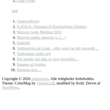
Godt Nytår!
2010
Vintersolhverv
N.Ø.R.D. (Nonstop Ø Rundsejlings Diplom)
Marsvin Geek Meeting 2010
Marsvin møder marsvin (x 2…)
Spilertid
Spidskalven på Grisø – eller også var det omvendt…
Spidsgrisen under sejl
Det gælder om ikke at være knofedtet…
Smuttur på fjorden
Hjemme igen…
Copyright © 2026
spidsgrisen
. Alle rettigheder forbeholdes.
Theme: ColorMag by
ThemeGrill
, modified by Keld. Drevet af
WordPress
.