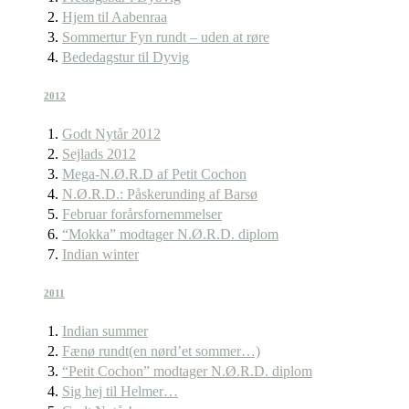
Hjem til Aabenraa
Sommertur Fyn rundt – uden at røre
Bededagstur til Dyvig
2012
Godt Nytår 2012
Sejlads 2012
Mega-N.Ø.R.D af Petit Cochon
N.Ø.R.D.: Påskerunding af Barsø
Februar forårsfornemmelser
“Mokka” modtager N.Ø.R.D. diplom
Indian winter
2011
Indian summer
Fænø rundt(en nørd’et sommer…)
“Petit Cochon” modtager N.Ø.R.D. diplom
Sig hej til Helmer…