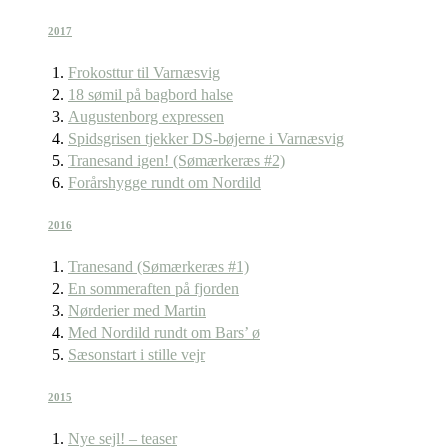
2017
Frokosttur til Varnæsvig
18 sømil på bagbord halse
Augustenborg expressen
Spidsgrisen tjekker DS-bøjerne i Varnæsvig
Tranesand igen! (Sømærkeræs #2)
Forårshygge rundt om Nordild
2016
Tranesand (Sømærkeræs #1)
En sommeraften på fjorden
Nørderier med Martin
Med Nordild rundt om Bars’ ø
Sæsonstart i stille vejr
2015
Nye sejl! – teaser