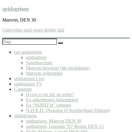
Skip
spidsgrisen
to
content
Marsvin, DEN 30
Oplevelser med vores dejlige båd
om spidsgrisen
spidsgrisen
Salgsbrochure
Marsvin brochure (før produktion)
Marsvin sejltegning
spidsgrisen Live
spidsgrisen TV
Causerier
Hvem er du når du sejler?
En ankerliggers bekendelser
En “NØRD’et” sommer
N.Ø.R.D. (Nonstop Ø Rundsejlings Diplom)
spidsgrisene
spidsgrisen, Marsvin DEN 30
spidsgrisen, Granada 767 Bonita DEN 15
Molly Malone, Grinde DEN 480