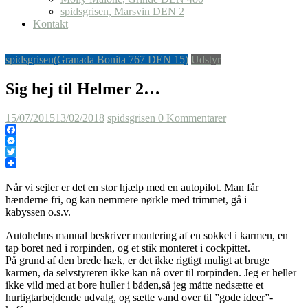
spidsgrisen, Marsvin DEN 2
Kontakt
spidsgrisen(Granada Bonita 767 DEN 15)
Udstyr
Sig hej til Helmer 2…
15/07/2015
13/02/2018
spidsgrisen
0 Kommentarer
Facebook
Messenger
Twitter
Når vi sejler er det en stor hjælp med en autopilot. Man får
hænderne fri, og kan nemmere nørkle med trimmet, gå i
kabyssen o.s.v.
Autohelms manual beskriver montering af en sokkel i karmen, en
tap boret ned i rorpinden, og et stik monteret i cockpittet.
På grund af den brede hæk, er det ikke rigtigt muligt at bruge
karmen, da selvstyreren ikke kan nå over til rorpinden. Jeg er heller
ikke vild med at bore huller i båden,så jeg måtte nedsætte et
hurtigtarbejdende udvalg, og sætte vand over til ”gode ideer”-