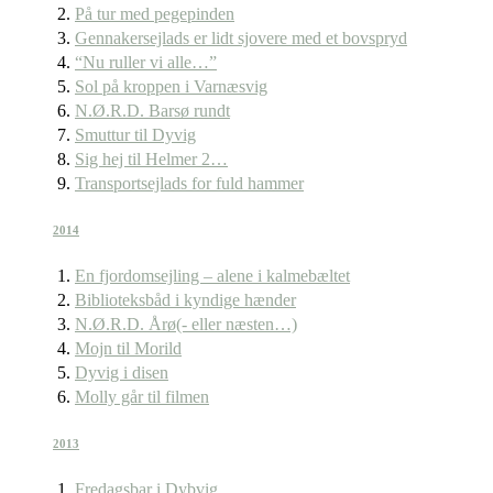
På tur med pegepinden
Gennakersejlads er lidt sjovere med et bovspryd
“Nu ruller vi alle…”
Sol på kroppen i Varnæsvig
N.Ø.R.D. Barsø rundt
Smuttur til Dyvig
Sig hej til Helmer 2…
Transportsejlads for fuld hammer
2014
En fjordomsejling – alene i kalmebæltet
Biblioteksbåd i kyndige hænder
N.Ø.R.D. Årø(- eller næsten…)
Mojn til Morild
Dyvig i disen
Molly går til filmen
2013
Fredagsbar i Dybvig