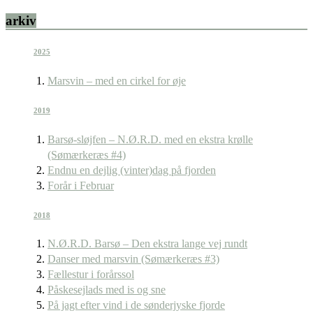
arkiv
2025
Marsvin – med en cirkel for øje
2019
Barsø-sløjfen – N.Ø.R.D. med en ekstra krølle
(Sømærkeræs #4)
Endnu en dejlig (vinter)dag på fjorden
Forår i Februar
2018
N.Ø.R.D. Barsø – Den ekstra lange vej rundt
Danser med marsvin (Sømærkeræs #3)
Fællestur i forårssol
Påskesejlads med is og sne
På jagt efter vind i de sønderjyske fjorde