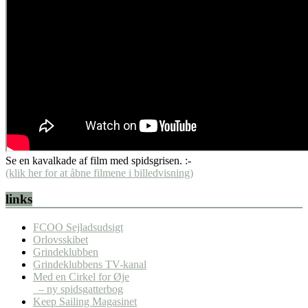
Se en kavalkade af film med spidsgrisen. :-
(klik her for at åbne filmene i billedvisning)
links
FCOO Sejladsudsigt
Orlovsskibet
Grindeklubben
Grindeklubbens TV-kanal
Med en Cirkel for Øje
– ny spidsgatterbog
Keep Sailing Magasinet