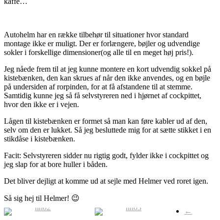
kaffe…
Autohelm har en række tilbehør til situationer hvor standard
montage ikke er muligt. Der er forlængere, bøjler og udvendige
sokler i forskellige dimensioner(og alle til en meget høj pris!).
Jeg nåede frem til at jeg kunne montere en kort udvendig sokkel på
kistebænken, den kan skrues af når den ikke anvendes, og en bøjle
på undersiden af rorpinden, for at få afstandene til at stemme.
Samtidig kunne jeg så få selvstyreren ned i hjørnet af cockpittet,
hvor den ikke er i vejen.
Lågen til kistebænken er formet så man kan føre kabler ud af den,
selv om den er lukket. Så jeg besluttede mig for at sætte stikket i en
stikdåse i kistebænken.
Facit: Selvstyreren sidder nu rigtig godt, fylder ikke i cockpittet og
jeg slap for at bore huller i båden.
Det bliver dejligt at komme ud at sejle med Helmer ved roret igen.
Så sig hej til Helmer! 😉
←