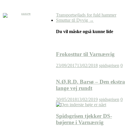
Transportsejlads for fuld hammer
Smuttur til Dyvig
→
Du vil måske også kunne lide
Frokosttur til Varnæsvig
23/09/2017
13/02/2018
spidsgrisen
0
N.Ø.R.D. Barsø – Den ekstra
lange vej rundt
20/05/2018
13/02/2019
spidsgrisen
0
Spidsgrisen tjekker DS-
bøjerne i Varnæsvig