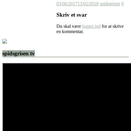
03/06/2017
13/02/2018
spidsgrisen
0
Skriv et svar
Du skal være
logget ind
for at skrive
en kommentar.
spidsgrisen tv