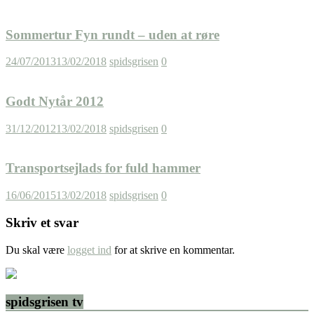
Sommertur Fyn rundt – uden at røre
24/07/2013
13/02/2018
spidsgrisen
0
Godt Nytår 2012
31/12/2012
13/02/2018
spidsgrisen
0
Transportsejlads for fuld hammer
16/06/2015
13/02/2018
spidsgrisen
0
Skriv et svar
Du skal være
logget ind
for at skrive en kommentar.
spidsgrisen tv