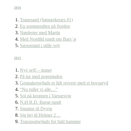
2016
Tranesand (Sømærkeræs #1)
En sommeraften på fjorden
Nørderier med Martin
Med Nordild rundt om Bars’ ø
Sæsonstart i stille vejr
2015
Nye sejl! – teaser
På tur med pegepinden
Gennakersejlads er lidt sjovere med et bovspryd
“Nu ruller vi alle…”
Sol på kroppen i Varnæsvig
N.Ø.R.D. Barsø rundt
Smuttur til Dyvig
Sig hej til Helmer 2…
Transportsejlads for fuld hammer