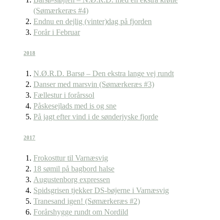
(Sømærkeræs #4)
Endnu en dejlig (vinter)dag på fjorden
Forår i Februar
2018
N.Ø.R.D. Barsø – Den ekstra lange vej rundt
Danser med marsvin (Sømærkeræs #3)
Fællestur i forårssol
Påskesejlads med is og sne
På jagt efter vind i de sønderjyske fjorde
2017
Frokosttur til Varnæsvig
18 sømil på bagbord halse
Augustenborg expressen
Spidsgrisen tjekker DS-bøjerne i Varnæsvig
Tranesand igen! (Sømærkeræs #2)
Forårshygge rundt om Nordild