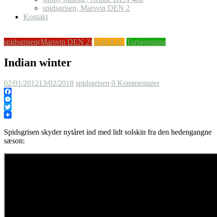
spidsgrisen, Marsvin DEN 2
Kontakt
spidsgrisen(Marsvin DEN 2)
N.Ø.R.D.
Turberetning
Indian winter
02/01/2012
13/02/2018
spidsgrisen
0 Kommentarer
Facebook
Messenger
Twitter
Spidsgrisen skyder nytåret ind med lidt solskin fra den hedengangne
sæson: