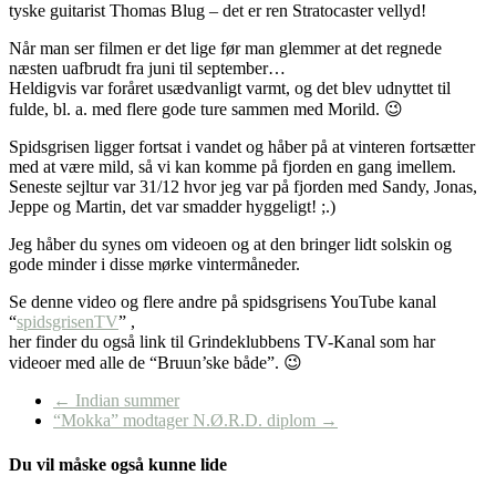
tyske guitarist Thomas Blug – det er ren Stratocaster vellyd!
Når man ser filmen er det lige før man glemmer at det regnede
næsten uafbrudt fra juni til september…
Heldigvis var foråret usædvanligt varmt, og det blev udnyttet til
fulde, bl. a. med flere gode ture sammen med Morild. 😉
Spidsgrisen ligger fortsat i vandet og håber på at vinteren fortsætter
med at være mild, så vi kan komme på fjorden en gang imellem.
Seneste sejltur var 31/12 hvor jeg var på fjorden med Sandy, Jonas,
Jeppe og Martin, det var smadder hyggeligt! ;.)
Jeg håber du synes om videoen og at den bringer lidt solskin og
gode minder i disse mørke vintermåneder.
Se denne video og flere andre på spidsgrisens YouTube kanal
“
spidsgrisenTV
” ,
her finder du også link til Grindeklubbens TV-Kanal som har
videoer med alle de “Bruun’ske både”. 😉
←
Indian summer
“Mokka” modtager N.Ø.R.D. diplom
→
Du vil måske også kunne lide