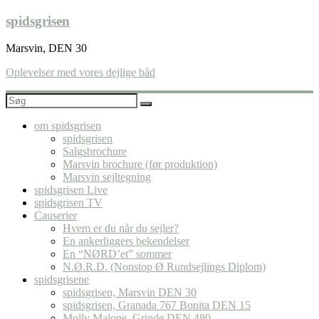
Skip
spidsgrisen
to
content
Marsvin, DEN 30
Oplevelser med vores dejlige båd
om spidsgrisen
spidsgrisen
Salgsbrochure
Marsvin brochure (før produktion)
Marsvin sejltegning
spidsgrisen Live
spidsgrisen TV
Causerier
Hvem er du når du sejler?
En ankerliggers bekendelser
En “NØRD’et” sommer
N.Ø.R.D. (Nonstop Ø Rundsejlings Diplom)
spidsgrisene
spidsgrisen, Marsvin DEN 30
spidsgrisen, Granada 767 Bonita DEN 15
Molly Malone, Grinde DEN 480