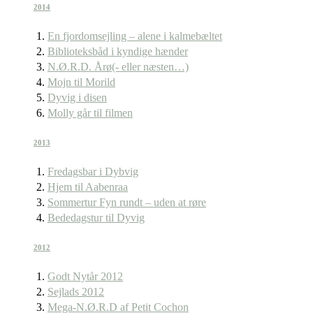
2014
En fjordomsejling – alene i kalmebæltet
Biblioteksbåd i kyndige hænder
N.Ø.R.D. Årø(- eller næsten…)
Mojn til Morild
Dyvig i disen
Molly går til filmen
2013
Fredagsbar i Dybvig
Hjem til Aabenraa
Sommertur Fyn rundt – uden at røre
Bededagstur til Dyvig
2012
Godt Nytår 2012
Sejlads 2012
Mega-N.Ø.R.D af Petit Cochon