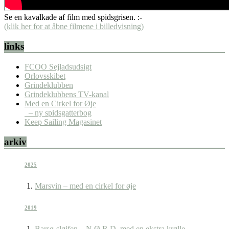
Se en kavalkade af film med spidsgrisen. :-
(klik her for at åbne filmene i billedvisning)
links
FCOO Sejladsudsigt
Orlovsskibet
Grindeklubben
Grindeklubbens TV-kanal
Med en Cirkel for Øje
– ny spidsgatterbog
Keep Sailing Magasinet
arkiv
2025
Marsvin – med en cirkel for øje
2019
Barsø-sløjfen – N.Ø.R.D. med en ekstra krølle