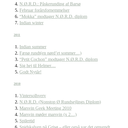
N.Ø.R.D.: Påskerunding af Barsø
Februar forårsfornemmelser
“Mokka” modtager N.Ø.R.D. diplom
Indian winter
2011
Indian summer
Fænø rundt(en nørd’et sommer…)
“Petit Cochon” modtager N.Ø.R.D. diplom
Sig hej til Helmer…
Godt Nytår!
2010
Vintersolhverv
N.Ø.R.D. (Nonstop Ø Rundsejlings Diplom)
Marsvin Geek Meeting 2010
Marsvin møder marsvin (x 2…)
Spilertid
Spidskalven på Grisø – eller også var det omvendt…