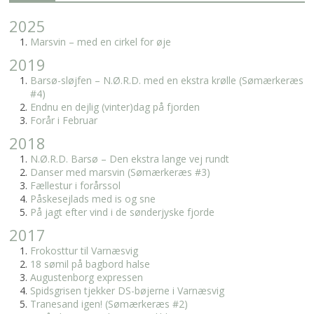
2025
Marsvin – med en cirkel for øje
2019
Barsø-sløjfen – N.Ø.R.D. med en ekstra krølle (Sømærkeræs
#4)
Endnu en dejlig (vinter)dag på fjorden
Forår i Februar
2018
N.Ø.R.D. Barsø – Den ekstra lange vej rundt
Danser med marsvin (Sømærkeræs #3)
Fællestur i forårssol
Påskesejlads med is og sne
På jagt efter vind i de sønderjyske fjorde
2017
Frokosttur til Varnæsvig
18 sømil på bagbord halse
Augustenborg expressen
Spidsgrisen tjekker DS-bøjerne i Varnæsvig
Tranesand igen! (Sømærkeræs #2)