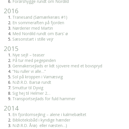
Forårshygge rundt om Nordild
2016
Tranesand (Sømærkeræs #1)
En sommeraften på fjorden
Nørderier med Martin
Med Nordild rundt om Bars’ ø
Sæsonstart i stille vejr
2015
Nye sejl! – teaser
På tur med pegepinden
Gennakersejlads er lidt sjovere med et bovspryd
“Nu ruller vi alle…”
Sol på kroppen i Varnæsvig
N.Ø.R.D. Barsø rundt
Smuttur til Dyvig
Sig hej til Helmer 2…
Transportsejlads for fuld hammer
2014
En fjordomsejling – alene i kalmebæltet
Biblioteksbåd i kyndige hænder
N.Ø.R.D. Årø(- eller næsten…)