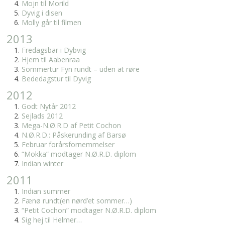
Mojn til Morild
Dyvig i disen
Molly går til filmen
2013
Fredagsbar i Dybvig
Hjem til Aabenraa
Sommertur Fyn rundt – uden at røre
Bededagstur til Dyvig
2012
Godt Nytår 2012
Sejlads 2012
Mega-N.Ø.R.D af Petit Cochon
N.Ø.R.D.: Påskerunding af Barsø
Februar forårsfornemmelser
“Mokka” modtager N.Ø.R.D. diplom
Indian winter
2011
Indian summer
Fænø rundt(en nørd’et sommer…)
“Petit Cochon” modtager N.Ø.R.D. diplom
Sig hej til Helmer…