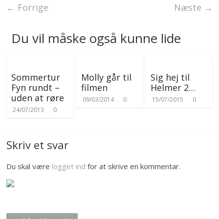
e
r
← Forrige
Næste →
r
Du vil måske også kunne lide
Sommertur
Molly går til
Sig hej til
Fyn rundt –
filmen
Helmer 2…
uden at røre
09/03/2014
0
15/07/2015
0
24/07/2013
0
Skriv et svar
Du skal være
logget ind
for at skrive en kommentar.