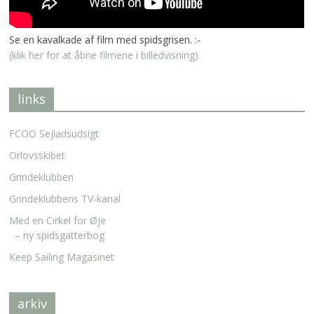
Se en kavalkade af film med spidsgrisen. :-
(klik her for at åbne filmene i billedvisning)
links
FCOO Sejladsudsigt
Orlovsskibet
Grindeklubben
Grindeklubbens TV-kanal
Med en Cirkel for Øje
– ny spidsgatterbog
Keep Sailing Magasinet
arkiv