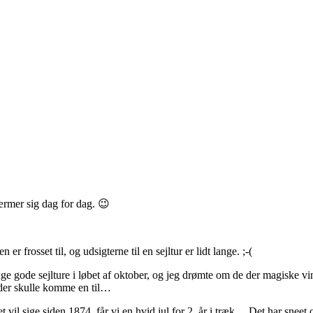
rmer sig dag for dag. 😉
er frosset til, og udsigterne til en sejltur er lidt lange. ;-(
e gode sejlture i løbet af oktober, og jeg drømte om de der magiske vin
t der skulle komme en til…
et vil sige siden 1874, får vi en hvid jul for 2. år i træk… Det har sneet 