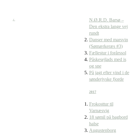
N.Ø.R.D. Barsø –
Den ekstra lange vej
rundt
Danser med marsvin
(Sømærkeræs #3)
Fællestur i forårssol
Påskesejlads med is
og sne
På jagt efter vind i de
sønderjyske fjorde
2017
Frokosttur til
Varnæsvig
18 sømil på bagbord
halse
Augustenborg