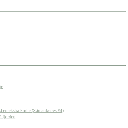
je
d en ekstra krølle (Sømærkeræs #4)
å fjorden