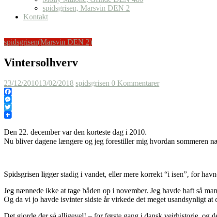
spidsgrisen, Marsvin DEN 2
Kontakt
spidsgrisen(Marsvin DEN 2)
Vintersolhverv
23/12/2010
13/02/2018
spidsgrisen
0 Kommentarer
Facebook
Messenger
Twitter
Den 22. december var den korteste dag i 2010.
Nu bliver dagene længere og jeg forestiller mig hvordan sommeren næ
Spidsgrisen ligger stadig i vandet, eller mere korrekt “i isen”, for havnen 
Jeg nænnede ikke at tage båden op i november. Jeg havde haft så mang
Og da vi jo havde isvinter sidste år virkede det meget usandsynligt a
Det gjorde der så alligevel! – for første gang i dansk vejrhistorie, og d