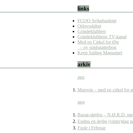
links
FCOO Sejladsudsigt
Orlovsskibet
Grindeklubben
Grindeklubbens TV-kanal
Med en Cirkel for Øje
– ny spidsgatterbog
Keep Sailing Magasinet
arkiv
2025
Marsvin – med en cirkel for ø
2019
Barsø-sløjfen – N.Ø.R.D. me
Endnu en dejlig (vinter)dag p
Forår i Februar