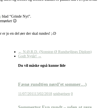
s
blad “Grinde Nyt”.
termørket 😉
 er jo en del øer der skal rundes! ;-D
←
N.Ø.R.D. (Nonstop Ø Rundsejlings Diplom)
Godt Nytår!
→
Du vil måske også kunne lide
Fænø rundt(en nørd’et sommer…)
11/07/2011
13/02/2018
spidsgrisen
0
Sommertur Fyn rundt – uden at røre