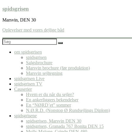
Skip
spidsgrisen
to
content
Marsvin, DEN 30
Oplevelser med vores dejlige båd
om spidsgrisen
spidsgrisen
Salgsbrochure
Marsvin brochure (før produktion)
Marsvin sejltegning
spidsgrisen Live
spidsgrisen TV
Causerier
Hvem er du når du sejler?
En ankerliggers bekendelser
En “NØRD’et” sommer
N.Ø.R.D. (Nonstop Ø Rundsejlings Diplom)
spidsgrisene
spidsgrisen, Marsvin DEN 30
spidsgrisen, Granada 767 Bonita DEN 15
Molly Malone, Grinde DEN 480