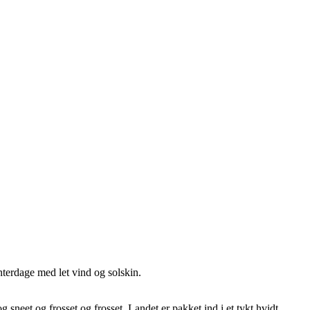
terdage med let vind og solskin.
og sneet og frosset og frosset. Landet er pakket ind i et tykt hvidt