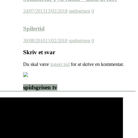
24/07/2013
13/02/2018
spidsgrisen
0
Spilertid
30/08/2010
13/02/2018
spidsgrisen
0
Skriv et svar
Du skal være
logget ind
for at skrive en kommentar.
spidsgrisen tv