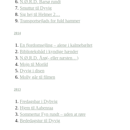
N.Ø.R.D. Barsø rundt
Smuttur til Dyvig
Sig hej til Helmer 2…
Transportsejlads for fuld hammer
2014
En fjordomsejling – alene i kalmebæltet
Biblioteksbåd i kyndige hænder
N.Ø.R.D. Årø(- eller næsten…)
Mojn til Morild
Dyvig i disen
Molly går til filmen
2013
Fredagsbar i Dybvig
Hjem til Aabenraa
Sommertur Fyn rundt – uden at røre
Bededagstur til Dyvig