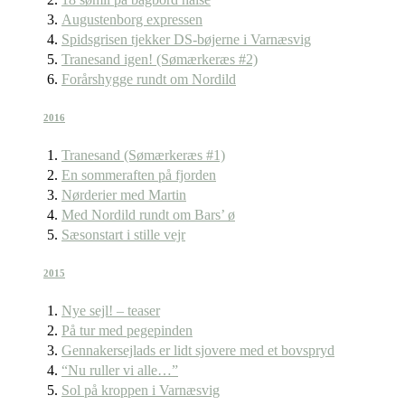
Augustenborg expressen
Spidsgrisen tjekker DS-bøjerne i Varnæsvig
Tranesand igen! (Sømærkeræs #2)
Forårshygge rundt om Nordild
2016
Tranesand (Sømærkeræs #1)
En sommeraften på fjorden
Nørderier med Martin
Med Nordild rundt om Bars’ ø
Sæsonstart i stille vejr
2015
Nye sejl! – teaser
På tur med pegepinden
Gennakersejlads er lidt sjovere med et bovspryd
“Nu ruller vi alle…”
Sol på kroppen i Varnæsvig