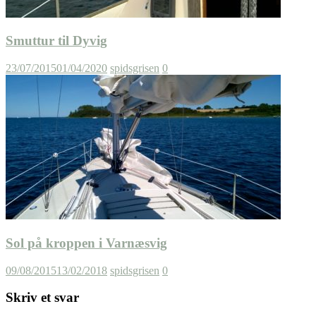
Smuttur til Dyvig
23/07/2015
01/04/2020
spidsgrisen
0
Sol på kroppen i Varnæsvig
09/08/2015
13/02/2018
spidsgrisen
0
Skriv et svar