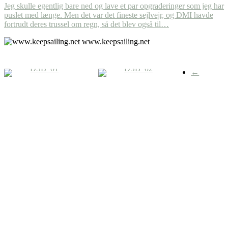
Jeg skulle egentlig bare ned og lave et par opgraderinger som jeg har
puslet med længe. Men det var det fineste sejlvejr, og DMI havde
fortrudt deres trussel om regn, så det blev også til…
www.keepsailing.net
←