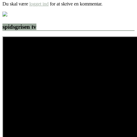
Du skal være
logget ind
for at skrive en kommentar.
spidsgrisen tv