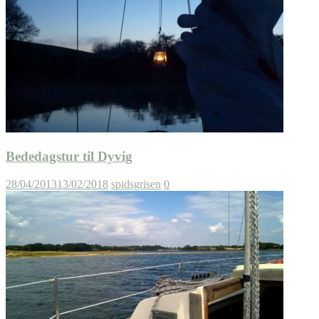
Bededagstur til Dyvig
28/04/2013
13/02/2018
spidsgrisen
0