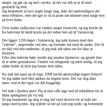
meget, og gik op og ned i styrke, så der var lidt at se til med
gearskift og trim.
Jeg besluttede at lave nogle lange slag, ikke det nødvendigvis det
mest effektive, men det gav ro til at pusle om trimmet med lange ben
på hver halse.
Ovre under sydkysten var vinden meget forstyrret, og jeg havde alt
fra halvvind til hårdt kryds på det sidste ben ud til Varnæsvig.
Der ligger 3 DS-bøjer i Varnæsvig. jeg satte kursen mod den
“yderste”, stagvendte ved den, og fortsatte ind mod de andre. Der lå
en båd ved den midterste, så jeg trak lidt uden om for ikke at
forstyrre.
Efter den inderste bøje vendte jeg snuden hjemover, og gjorde klar
til at sætte gennakeren. Vinden var aftagende og mere østlig, så jeg
måtte holde så dybt jeg kunne hele tiden.
Nu trak det også op til regn. DMI havde øjensynligt regnet forkert!
Så jeg måtte ned efter jakken da regnen kom. Det var dog ikke
mere, end at det også var lidt hyggeligt.
Vel inde i fjorden skrev Pia at hun ville tage ned til roklubben for at
filme spidsgrisen på vej ind.
Så jeg bommede og slog et slag ind mod skoven for at sejle tæt
langs med kysten. Jeg sejlede så tæt på som jeg turde, og bommede