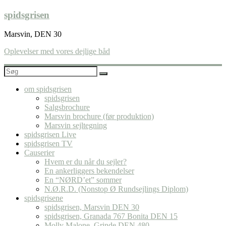
Skip
spidsgrisen
to
content
Marsvin, DEN 30
Oplevelser med vores dejlige båd
om spidsgrisen
spidsgrisen
Salgsbrochure
Marsvin brochure (før produktion)
Marsvin sejltegning
spidsgrisen Live
spidsgrisen TV
Causerier
Hvem er du når du sejler?
En ankerliggers bekendelser
En “NØRD’et” sommer
N.Ø.R.D. (Nonstop Ø Rundsejlings Diplom)
spidsgrisene
spidsgrisen, Marsvin DEN 30
spidsgrisen, Granada 767 Bonita DEN 15
Molly Malone, Grinde DEN 480