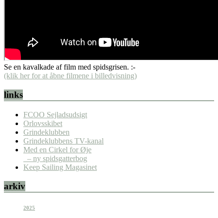
Se en kavalkade af film med spidsgrisen. :-
(klik her for at åbne filmene i billedvisning)
links
FCOO Sejladsudsigt
Orlovsskibet
Grindeklubben
Grindeklubbens TV-kanal
Med en Cirkel for Øje
– ny spidsgatterbog
Keep Sailing Magasinet
arkiv
2025