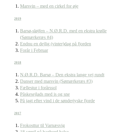
Marsvin – med en cirkel for øje
2019
Barsø-sløjfen – N.Ø.R.D. med en ekstra krølle
(Sømærkeræs #4)
Endnu en dejlig (vinter)dag på fjorden
Forår i Februar
2018
N.Ø.R.D. Barsø – Den ekstra lange vej rundt
Danser med marsvin (Sømærkeræs #3)
Fællestur i forårssol
Påskesejlads med is og sne
På jagt efter vind i de sønderjyske fjorde
2017
Frokosttur til Varnæsvig
18 sømil på bagbord halse