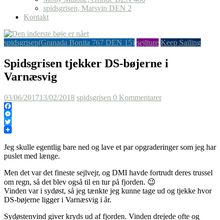
spidsgrisen, Marsvin DEN 2
Kontakt
spidsgrisen(Granada Bonita 767 DEN 15)
sejlture
Keep Sailing
Spidsgrisen tjekker DS-bøjerne i
Varnæsvig
03/06/2017
13/02/2018
spidsgrisen
0 Kommentarer
Facebook
Messenger
Twitter
Jeg skulle egentlig bare ned og lave et par opgraderinger som jeg har
puslet med længe.
Men det var det fineste sejlvejr, og DMI havde fortrudt deres trussel
om regn, så det blev også til en tur på fjorden. 😉
Vinden var i sydøst, så jeg tænkte jeg kunne tage ud og tjekke hvor
DS-bøjerne ligger i Varnæsvig i år.
Sydøstenvind giver kryds ud af fjorden. Vinden drejede ofte og