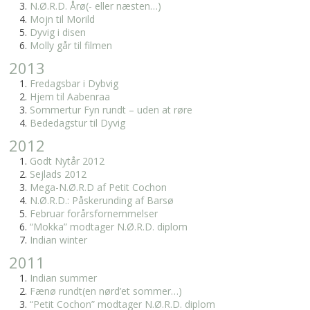
N.Ø.R.D. Årø(- eller næsten…)
Mojn til Morild
Dyvig i disen
Molly går til filmen
2013
Fredagsbar i Dybvig
Hjem til Aabenraa
Sommertur Fyn rundt – uden at røre
Bededagstur til Dyvig
2012
Godt Nytår 2012
Sejlads 2012
Mega-N.Ø.R.D af Petit Cochon
N.Ø.R.D.: Påskerunding af Barsø
Februar forårsfornemmelser
“Mokka” modtager N.Ø.R.D. diplom
Indian winter
2011
Indian summer
Fænø rundt(en nørd’et sommer…)
“Petit Cochon” modtager N.Ø.R.D. diplom