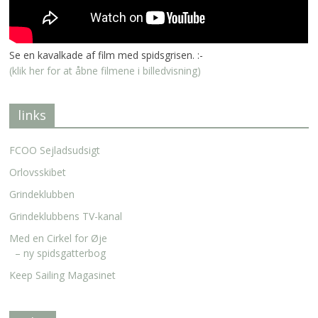
Se en kavalkade af film med spidsgrisen. :-
(klik her for at åbne filmene i billedvisning)
links
FCOO Sejladsudsigt
Orlovsskibet
Grindeklubben
Grindeklubbens TV-kanal
Med en Cirkel for Øje
– ny spidsgatterbog
Keep Sailing Magasinet