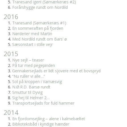
Tranesand igen! (Sømærkeræs #2)
Forårshygge rundt om Nordild
2016
Tranesand (Sømærkeræs #1)
En sommeraften på fjorden
Nørderier med Martin
Med Nordild rundt om Bars’ ø
Sæsonstart i stille vejr
2015
Nye sejl! – teaser
På tur med pegepinden
Gennakersejlads er lidt sjovere med et bovspryd
“Nu ruller vi alle…”
Sol på kroppen i Varnæsvig
N.Ø.R.D. Barsø rundt
Smuttur til Dyvig
Sig hej til Helmer 2…
Transportsejlads for fuld hammer
2014
En fjordomsejling – alene i kalmebæltet
Biblioteksbåd i kyndige hænder