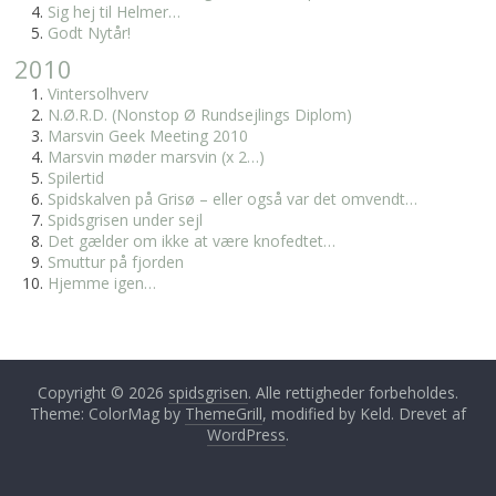
Sig hej til Helmer…
Godt Nytår!
2010
Vintersolhverv
N.Ø.R.D. (Nonstop Ø Rundsejlings Diplom)
Marsvin Geek Meeting 2010
Marsvin møder marsvin (x 2…)
Spilertid
Spidskalven på Grisø – eller også var det omvendt…
Spidsgrisen under sejl
Det gælder om ikke at være knofedtet…
Smuttur på fjorden
Hjemme igen…
Copyright © 2026
spidsgrisen
. Alle rettigheder forbeholdes.
Theme: ColorMag by
ThemeGrill
, modified by Keld. Drevet af
WordPress
.