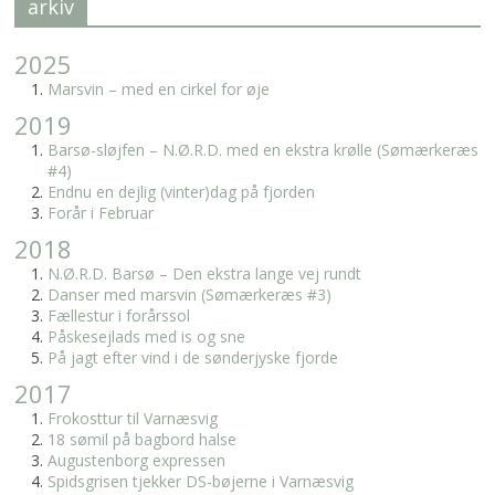
arkiv
2025
Marsvin – med en cirkel for øje
2019
Barsø-sløjfen – N.Ø.R.D. med en ekstra krølle (Sømærkeræs
#4)
Endnu en dejlig (vinter)dag på fjorden
Forår i Februar
2018
N.Ø.R.D. Barsø – Den ekstra lange vej rundt
Danser med marsvin (Sømærkeræs #3)
Fællestur i forårssol
Påskesejlads med is og sne
På jagt efter vind i de sønderjyske fjorde
2017
Frokosttur til Varnæsvig
18 sømil på bagbord halse
Augustenborg expressen
Spidsgrisen tjekker DS-bøjerne i Varnæsvig