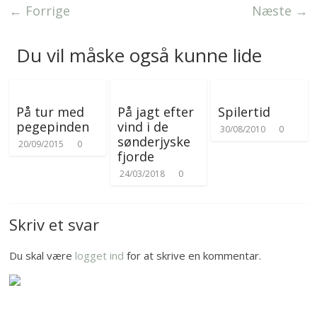
e
r
← Forrige
Næste →
r
Du vil måske også kunne lide
På tur med
På jagt efter
Spilertid
pegepinden
vind i de
30/08/2010
0
sønderjyske
20/09/2015
0
fjorde
24/03/2018
0
Skriv et svar
Du skal være
logget ind
for at skrive en kommentar.