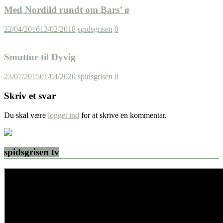
Med Nordild rundt om Bars’ ø
22/04/2016
13/02/2018
spidsgrisen
0
Smuttur til Dyvig
23/07/2015
01/04/2020
spidsgrisen
0
Skriv et svar
Du skal være
logget ind
for at skrive en kommentar.
spidsgrisen tv