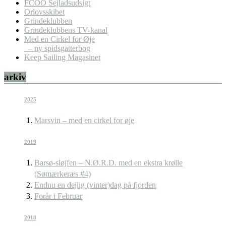
FCOO Sejladsudsigt
Orlovsskibet
Grindeklubben
Grindeklubbens TV-kanal
Med en Cirkel for Øje
– ny spidsgatterbog
Keep Sailing Magasinet
arkiv
2025
Marsvin – med en cirkel for øje
2019
Barsø-sløjfen – N.Ø.R.D. med en ekstra krølle
(Sømærkeræs #4)
Endnu en dejlig (vinter)dag på fjorden
Forår i Februar
2018