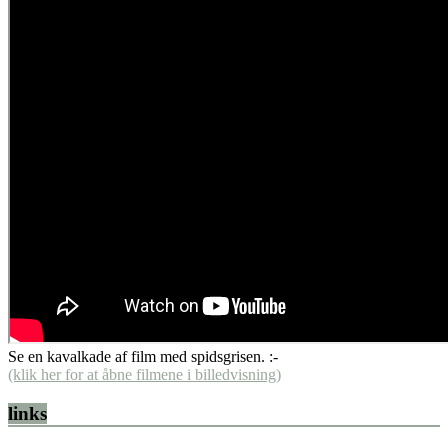
Se en kavalkade af film med spidsgrisen. :-
(klik her for at åbne filmene i billedvisning)
links