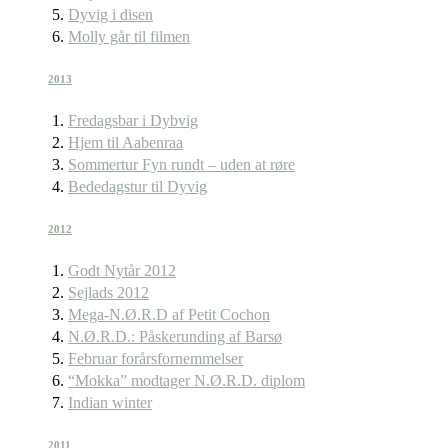
Dyvig i disen
Molly går til filmen
2013
Fredagsbar i Dybvig
Hjem til Aabenraa
Sommertur Fyn rundt – uden at røre
Bededagstur til Dyvig
2012
Godt Nytår 2012
Sejlads 2012
Mega-N.Ø.R.D af Petit Cochon
N.Ø.R.D.: Påskerunding af Barsø
Februar forårsfornemmelser
“Mokka” modtager N.Ø.R.D. diplom
Indian winter
2011