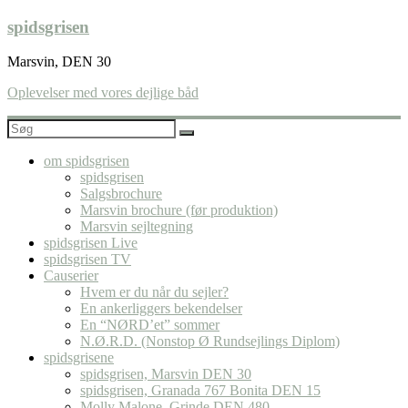
Skip
spidsgrisen
to
content
Marsvin, DEN 30
Oplevelser med vores dejlige båd
om spidsgrisen
spidsgrisen
Salgsbrochure
Marsvin brochure (før produktion)
Marsvin sejltegning
spidsgrisen Live
spidsgrisen TV
Causerier
Hvem er du når du sejler?
En ankerliggers bekendelser
En “NØRD’et” sommer
N.Ø.R.D. (Nonstop Ø Rundsejlings Diplom)
spidsgrisene
spidsgrisen, Marsvin DEN 30
spidsgrisen, Granada 767 Bonita DEN 15
Molly Malone, Grinde DEN 480