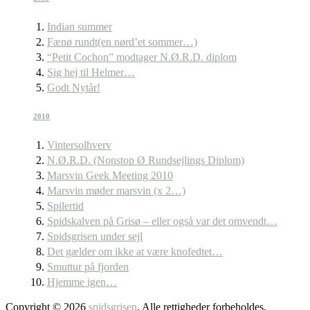
Indian summer
Fænø rundt(en nørd’et sommer…)
“Petit Cochon” modtager N.Ø.R.D. diplom
Sig hej til Helmer…
Godt Nytår!
2010
Vintersolhverv
N.Ø.R.D. (Nonstop Ø Rundsejlings Diplom)
Marsvin Geek Meeting 2010
Marsvin møder marsvin (x 2…)
Spilertid
Spidskalven på Grisø – eller også var det omvendt…
Spidsgrisen under sejl
Det gælder om ikke at være knofedtet…
Smuttur på fjorden
Hjemme igen…
Copyright © 2026
spidsgrisen
. Alle rettigheder forbeholdes.