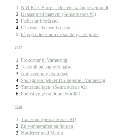
N.Ø.R.D. Barsø – Den ekstra lange vej rundt
Danser med marsvin (Sømærkeræs #3)
Fællestur i forårssol
Påskesejlads med is og sne
På jagt efter vind i de sønderjyske fjorde
2017
Frokosttur til Varnæsvig
18 sømil på bagbord halse
Augustenborg expressen
Spidsgrisen tjekker DS-bøjerne i Varnæsvig
Tranesand igen! (Sømærkeræs #2)
Forårshygge rundt om Nordild
2016
Tranesand (Sømærkeræs #1)
En sommeraften på fjorden
Nørderier med Martin