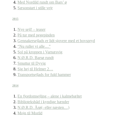
Med Nordild rundt om Bars’ ø
Sæsonstart i stille vejr
2015
Nye sejl! – teaser
På tur med pegepinden
Gennakersejlads er lidt sjovere med et bovspryd
“Nu ruller vi alle…”
Sol på kroppen i Varnæsvig
N.Ø.R.D. Barsø rundt
Smuttur til Dyvig
Sig hej til Helmer 2…
Transportsejlads for fuld hammer
2014
En fjordomsejling – alene i kalmebæltet
Biblioteksbåd i kyndige hænder
N.Ø.R.D. Årø(- eller næsten…)
Mojn til Morild