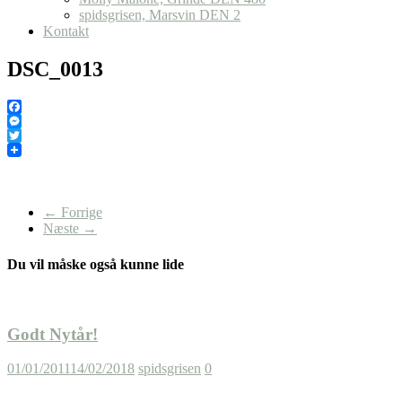
spidsgrisen, Marsvin DEN 2
Kontakt
DSC_0013
Facebook
Messenger
Twitter
← Forrige
Næste →
Du vil måske også kunne lide
Godt Nytår!
01/01/2011
14/02/2018
spidsgrisen
0