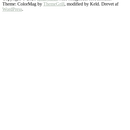
Theme: ColorMag by
ThemeGrill
, modified by Keld. Drevet af
WordPress
.