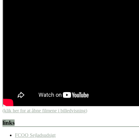
(klik her for at åbne filmene i billedvisning)
links
FCOO Sejladsudsigt