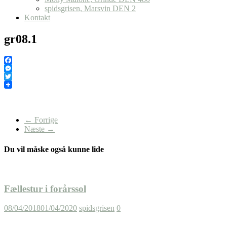
spidsgrisen, Marsvin DEN 2
Kontakt
gr08.1
Facebook
Messenger
Twitter
← Forrige
Næste →
Du vil måske også kunne lide
Fællestur i forårssol
08/04/2018
01/04/2020
spidsgrisen
0