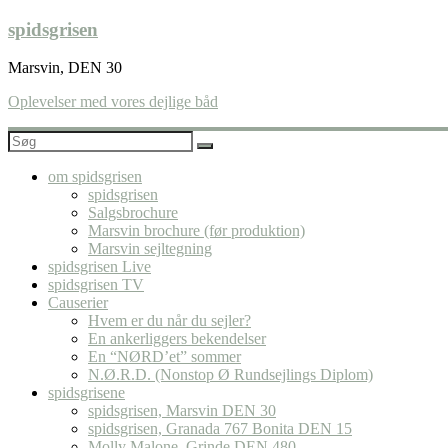
Skip
spidsgrisen
to
content
Marsvin, DEN 30
Oplevelser med vores dejlige båd
om spidsgrisen
spidsgrisen
Salgsbrochure
Marsvin brochure (før produktion)
Marsvin sejltegning
spidsgrisen Live
spidsgrisen TV
Causerier
Hvem er du når du sejler?
En ankerliggers bekendelser
En “NØRD’et” sommer
N.Ø.R.D. (Nonstop Ø Rundsejlings Diplom)
spidsgrisene
spidsgrisen, Marsvin DEN 30
spidsgrisen, Granada 767 Bonita DEN 15
Molly Malone, Grinde DEN 480