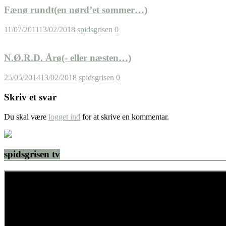
Fænø rundt(en nørd’et sommer…)
11/07/2011
13/02/2018
spidsgrisen
0
N.Ø.R.D. Årø(- eller næsten…)
25/05/2014
13/02/2018
spidsgrisen
0
Skriv et svar
Du skal være
logget ind
for at skrive en kommentar.
spidsgrisen tv