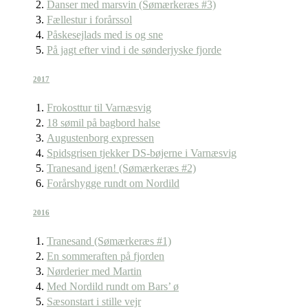
Danser med marsvin (Sømærkeræs #3)
Fællestur i forårssol
Påskesejlads med is og sne
På jagt efter vind i de sønderjyske fjorde
2017
Frokosttur til Varnæsvig
18 sømil på bagbord halse
Augustenborg expressen
Spidsgrisen tjekker DS-bøjerne i Varnæsvig
Tranesand igen! (Sømærkeræs #2)
Forårshygge rundt om Nordild
2016
Tranesand (Sømærkeræs #1)
En sommeraften på fjorden
Nørderier med Martin
Med Nordild rundt om Bars’ ø
Sæsonstart i stille vejr