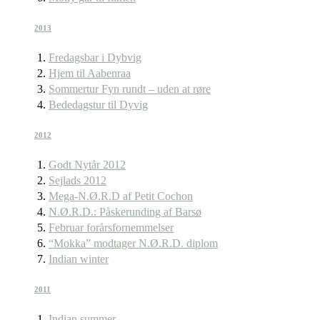
2013
Fredagsbar i Dybvig
Hjem til Aabenraa
Sommertur Fyn rundt – uden at røre
Bededagstur til Dyvig
2012
Godt Nytår 2012
Sejlads 2012
Mega-N.Ø.R.D af Petit Cochon
N.Ø.R.D.: Påskerunding af Barsø
Februar forårsfornemmelser
“Mokka” modtager N.Ø.R.D. diplom
Indian winter
2011
Indian summer