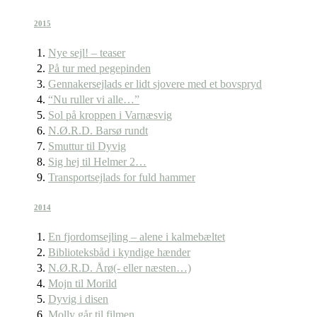
2015
Nye sejl! – teaser
På tur med pegepinden
Gennakersejlads er lidt sjovere med et bovspryd
“Nu ruller vi alle…”
Sol på kroppen i Varnæsvig
N.Ø.R.D. Barsø rundt
Smuttur til Dyvig
Sig hej til Helmer 2…
Transportsejlads for fuld hammer
2014
En fjordomsejling – alene i kalmebæltet
Biblioteksbåd i kyndige hænder
N.Ø.R.D. Årø(- eller næsten…)
Mojn til Morild
Dyvig i disen
Molly går til filmen