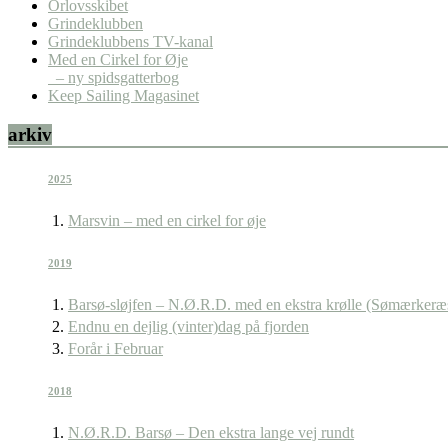
Orlovsskibet
Grindeklubben
Grindeklubbens TV-kanal
Med en Cirkel for Øje
– ny spidsgatterbog
Keep Sailing Magasinet
arkiv
2025
Marsvin – med en cirkel for øje
2019
Barsø-sløjfen – N.Ø.R.D. med en ekstra krølle (Sømærkeræ
Endnu en dejlig (vinter)dag på fjorden
Forår i Februar
2018
N.Ø.R.D. Barsø – Den ekstra lange vej rundt