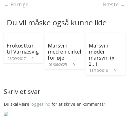
e
r
← Forrige
Næste →
r
Du vil måske også kunne lide
Frokosttur
Marsvin –
Marsvin
til Varnæsvig
med en cirkel
møder
for øje
marsvin (x
23/09/2017
0
2…)
01/06/2025
0
11/10/2010
0
Skriv et svar
Du skal være
logget ind
for at skrive en kommentar.