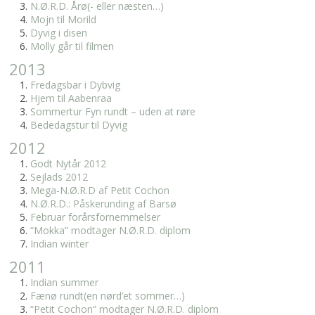
N.Ø.R.D. Årø(- eller næsten…)
Mojn til Morild
Dyvig i disen
Molly går til filmen
2013
Fredagsbar i Dybvig
Hjem til Aabenraa
Sommertur Fyn rundt – uden at røre
Bededagstur til Dyvig
2012
Godt Nytår 2012
Sejlads 2012
Mega-N.Ø.R.D af Petit Cochon
N.Ø.R.D.: Påskerunding af Barsø
Februar forårsfornemmelser
“Mokka” modtager N.Ø.R.D. diplom
Indian winter
2011
Indian summer
Fænø rundt(en nørd’et sommer…)
“Petit Cochon” modtager N.Ø.R.D. diplom