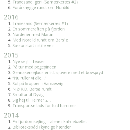
Tranesand igen! (Sømærkeræs #2)
Forårshygge rundt om Nordild
2016
Tranesand (Sømærkeræs #1)
En sommeraften på fjorden
Nørderier med Martin
Med Nordild rundt om Bars’ ø
Sæsonstart i stille vejr
2015
Nye sejl! – teaser
På tur med pegepinden
Gennakersejlads er lidt sjovere med et bovspryd
“Nu ruller vi alle…”
Sol på kroppen i Varnæsvig
N.Ø.R.D. Barsø rundt
Smuttur til Dyvig
Sig hej til Helmer 2…
Transportsejlads for fuld hammer
2014
En fjordomsejling – alene i kalmebæltet
Biblioteksbåd i kyndige hænder