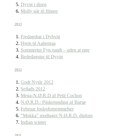
Dyvig i disen
Molly går til filmen
2013
Fredagsbar i Dybvig
Hjem til Aabenraa
Sommertur Fyn rundt – uden at røre
Bededagstur til Dyvig
2012
Godt Nytår 2012
Sejlads 2012
Mega-N.Ø.R.D af Petit Cochon
N.Ø.R.D.: Påskerunding af Barsø
Februar forårsfornemmelser
“Mokka” modtager N.Ø.R.D. diplom
Indian winter
2011