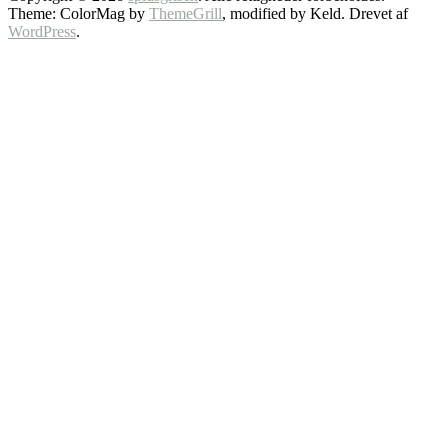
Theme: ColorMag by
ThemeGrill
, modified by Keld. Drevet af
WordPress
.