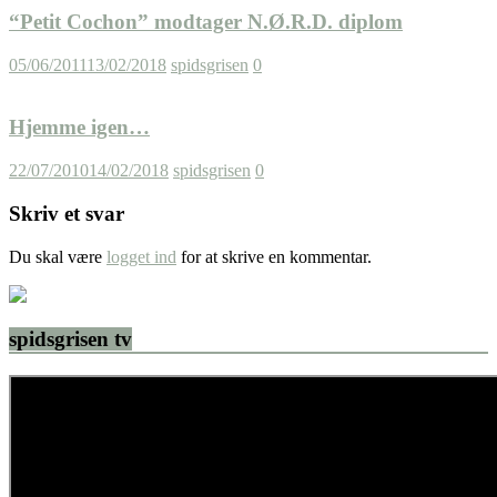
“Petit Cochon” modtager N.Ø.R.D. diplom
05/06/2011
13/02/2018
spidsgrisen
0
Hjemme igen…
22/07/2010
14/02/2018
spidsgrisen
0
Skriv et svar
Du skal være
logget ind
for at skrive en kommentar.
spidsgrisen tv