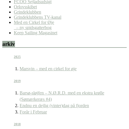
FCOO Sejladsudsigt
Orlovsskibet
Grindeklubben
Grindeklubbens TV-kanal
Med en Cirkel for Øje
– ny spidsgatterbog
Keep Sailing Magasinet
arkiv
2025
Marsvin – med en cirkel for øje
2019
Barsø-sløjfen – N.Ø.R.D. med en ekstra krølle
(Sømærkeræs #4)
Endnu en dejlig (vinter)dag på fjorden
Forår i Februar
2018