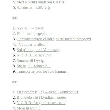
Med Nordild rundt om Bars’ ø
Sæsonstart i stille vejr
2015
Nye sejl! – teaser
På tur med pegepinden
Gennakersejlads er lidt sjovere med et bovspryd
“Nu ruller vi alle…”
Sol på kroppen i Varnæsvig
N.Ø.R.D. Barsø rundt
Smuttur til Dyvig
Sig hej til Helmer 2…
Transportsejlads for fuld hammer
2014
En fjordomsejling – alene i kalmebæltet
Biblioteksbåd i kyndige hænder
N.Ø.R.D. Årø(- eller næsten…)
Mojn til Morild