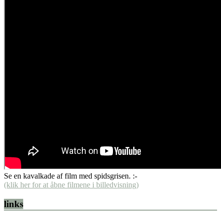
Se en kavalkade af film med spidsgrisen. :-
(klik her for at åbne filmene i billedvisning)
links