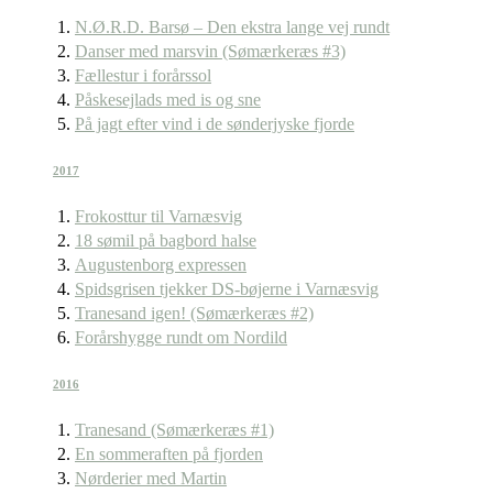
N.Ø.R.D. Barsø – Den ekstra lange vej rundt
Danser med marsvin (Sømærkeræs #3)
Fællestur i forårssol
Påskesejlads med is og sne
På jagt efter vind i de sønderjyske fjorde
2017
Frokosttur til Varnæsvig
18 sømil på bagbord halse
Augustenborg expressen
Spidsgrisen tjekker DS-bøjerne i Varnæsvig
Tranesand igen! (Sømærkeræs #2)
Forårshygge rundt om Nordild
2016
Tranesand (Sømærkeræs #1)
En sommeraften på fjorden
Nørderier med Martin