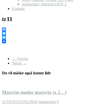
spidsgrisen, Marsvin DEN 2
Kontakt
tr11
Facebook
Messenger
Twitter
← Forrige
Næste →
Du vil måske også kunne lide
Marsvin møder marsvin (x 2…)
11/10/2010
13/02/2018
spidsgrisen
0