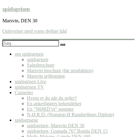
Skip
spidsgrisen
to
content
Marsvin, DEN 30
Oplevelser med vores dejlige båd
om spidsgrisen
spidsgrisen
Salgsbrochure
Marsvin brochure (før produktion)
Marsvin sejltegning
spidsgrisen Live
spidsgrisen TV
Causerier
Hvem er du når du sejler?
En ankerliggers bekendelser
En “NØRD’et” sommer
N.Ø.R.D. (Nonstop Ø Rundsejlings Diplom)
spidsgrisene
spidsgrisen, Marsvin DEN 30
spidsgrisen, Granada 767 Bonita DEN 15
Molly Malone, Grinde DEN 480