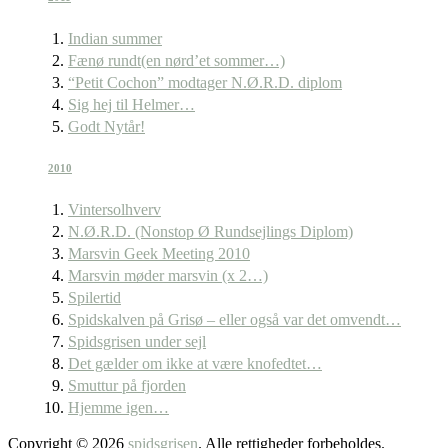
Indian summer
Fænø rundt(en nørd’et sommer…)
“Petit Cochon” modtager N.Ø.R.D. diplom
Sig hej til Helmer…
Godt Nytår!
2010
Vintersolhverv
N.Ø.R.D. (Nonstop Ø Rundsejlings Diplom)
Marsvin Geek Meeting 2010
Marsvin møder marsvin (x 2…)
Spilertid
Spidskalven på Grisø – eller også var det omvendt…
Spidsgrisen under sejl
Det gælder om ikke at være knofedtet…
Smuttur på fjorden
Hjemme igen…
Copyright © 2026
spidsgrisen
. Alle rettigheder forbeholdes.