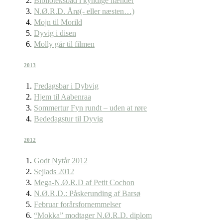
Biblioteksbåd i kyndige hænder
N.Ø.R.D. Årø(- eller næsten…)
Mojn til Morild
Dyvig i disen
Molly går til filmen
2013
Fredagsbar i Dybvig
Hjem til Aabenraa
Sommertur Fyn rundt – uden at røre
Bededagstur til Dyvig
2012
Godt Nytår 2012
Sejlads 2012
Mega-N.Ø.R.D af Petit Cochon
N.Ø.R.D.: Påskerunding af Barsø
Februar forårsfornemmelser
“Mokka” modtager N.Ø.R.D. diplom