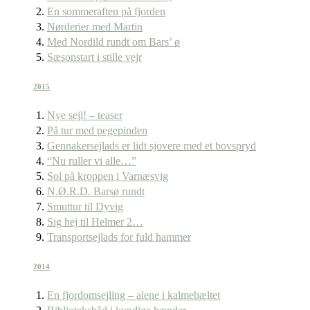
En sommeraften på fjorden
Nørderier med Martin
Med Nordild rundt om Bars’ ø
Sæsonstart i stille vejr
2015
Nye sejl! – teaser
På tur med pegepinden
Gennakersejlads er lidt sjovere med et bovspryd
“Nu ruller vi alle…”
Sol på kroppen i Varnæsvig
N.Ø.R.D. Barsø rundt
Smuttur til Dyvig
Sig hej til Helmer 2…
Transportsejlads for fuld hammer
2014
En fjordomsejling – alene i kalmebæltet