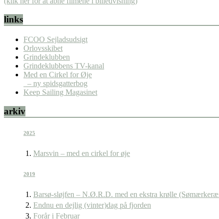
(klik her for at åbne filmene i billedvisning)
links
FCOO Sejladsudsigt
Orlovsskibet
Grindeklubben
Grindeklubbens TV-kanal
Med en Cirkel for Øje
– ny spidsgatterbog
Keep Sailing Magasinet
arkiv
2025
Marsvin – med en cirkel for øje
2019
Barsø-sløjfen – N.Ø.R.D. med en ekstra krølle (Sømærkeræ
Endnu en dejlig (vinter)dag på fjorden
Forår i Februar