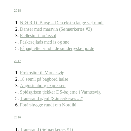
2018
N.Ø.R.D. Barsø – Den ekstra lange vej rundt
Danser med marsvin (Sømærkeræs #3)
Fællestur i forårssol
Påskesejlads med is og sne
På jagt efter vind i de sønderjyske fjorde
2017
Frokosttur til Varnæsvig
18 sømil på bagbord halse
Augustenborg expressen
Spidsgrisen tjekker DS-bøjerne i Varnæsvig
Tranesand igen! (Sømærkeræs #2)
Forårshygge rundt om Nordild
2016
Tranesand (Sømærkeræs #1)