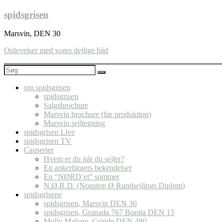
Skip
spidsgrisen
to
content
Marsvin, DEN 30
Oplevelser med vores dejlige båd
om spidsgrisen
spidsgrisen
Salgsbrochure
Marsvin brochure (før produktion)
Marsvin sejltegning
spidsgrisen Live
spidsgrisen TV
Causerier
Hvem er du når du sejler?
En ankerliggers bekendelser
En “NØRD’et” sommer
N.Ø.R.D. (Nonstop Ø Rundsejlings Diplom)
spidsgrisene
spidsgrisen, Marsvin DEN 30
spidsgrisen, Granada 767 Bonita DEN 15
Molly Malone, Grinde DEN 480