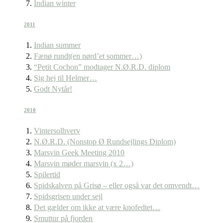
Indian winter
2011
Indian summer
Fænø rundt(en nørd’et sommer…)
“Petit Cochon” modtager N.Ø.R.D. diplom
Sig hej til Helmer…
Godt Nytår!
2010
Vintersolhverv
N.Ø.R.D. (Nonstop Ø Rundsejlings Diplom)
Marsvin Geek Meeting 2010
Marsvin møder marsvin (x 2…)
Spilertid
Spidskalven på Grisø – eller også var det omvendt…
Spidsgrisen under sejl
Det gælder om ikke at være knofedtet…
Smuttur på fjorden