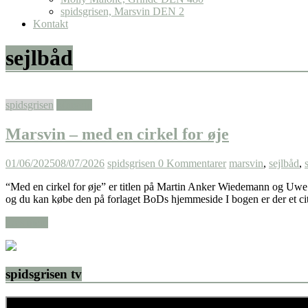
spidsgrisen, Marsvin DEN 2
Kontakt
sejlbåd
spidsgrisen
Marsvin
Marsvin – med en cirkel for øje
01/06/2025
08/07/2026
spidsgrisen
0 Kommentarer
marsvin
,
sejlbåd
,
“Med en cirkel for øje” er titlen på Martin Anker Wiedemann og Uwe 
og du kan købe den på forlaget BoDs hjemmeside I bogen er der et cit
Læs mere
spidsgrisen tv