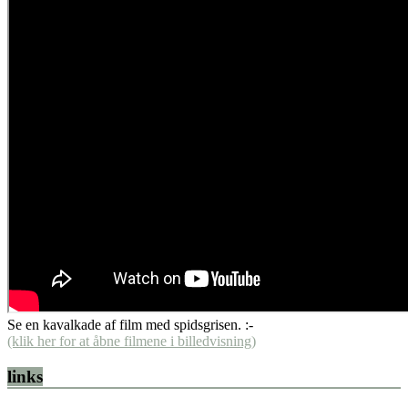
Se en kavalkade af film med spidsgrisen. :-
(klik her for at åbne filmene i billedvisning)
links