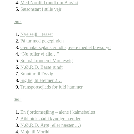
Med Nordild rundt om Bars’ ø
Sæsonstart i stille vejr
2015
Nye sejl! – teaser
På tur med pegepinden
Gennakersejlads er lidt sjovere med et bovspryd
“Nu ruller vi alle…”
Sol på kroppen i Varnæsvig
N.Ø.R.D. Barsø rundt
Smuttur til Dyvig
Sig hej til Helmer 2…
Transportsejlads for fuld hammer
2014
En fjordomsejling – alene i kalmebæltet
Biblioteksbåd i kyndige hænder
N.Ø.R.D. Årø(- eller næsten…)
Mojn til Morild