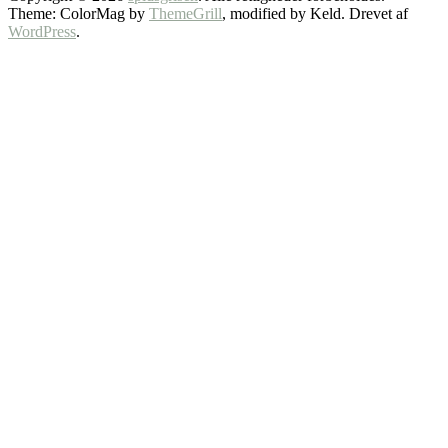
Theme: ColorMag by
ThemeGrill
, modified by Keld. Drevet af
WordPress
.