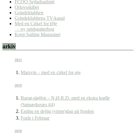
FCOO Sejladsudsigt
Orlovsskibet
Grindeklubben
Grindeklubbens TV-kanal
Med en Cirkel for Øje
– ny spidsgatterbog
Keep Sailing Magasinet
arkiv
2025
Marsvin – med en cirkel for øje
2019
Barsø-sløjfen – N.Ø.R.D. med en ekstra krølle
(Sømærkeræs #4)
Endnu en dejlig (vinter)dag på fjorden
Forår i Februar
2018