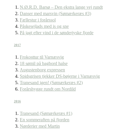
N.Ø.R.D. Barsø – Den ekstra lange vej rundt
Danser med marsvin (Sømærkeræs #3)
Fællestur i forårssol
Påskesejlads med is og sne
På jagt efter vind i de sønderjyske fjorde
2017
Frokosttur til Varnæsvig
18 sømil på bagbord halse
Augustenborg expressen
Spidsgrisen tjekker DS-bøjerne i Varnæsvig
Tranesand igen! (Sømærkeræs #2)
Forårshygge rundt om Nordild
2016
Tranesand (Sømærkeræs #1)
En sommeraften på fjorden
Nørderier med Martin