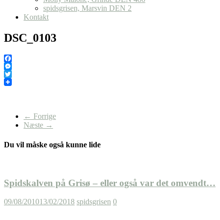
spidsgrisen, Marsvin DEN 2
Kontakt
DSC_0103
Facebook
Messenger
Twitter
← Forrige
Næste →
Du vil måske også kunne lide
Spidskalven på Grisø – eller også var det omvendt…
09/08/2010
13/02/2018
spidsgrisen
0