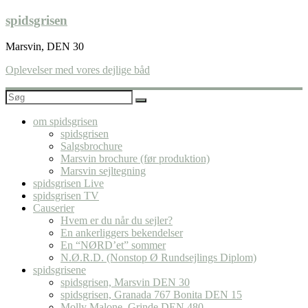
Skip
spidsgrisen
to
content
Marsvin, DEN 30
Oplevelser med vores dejlige båd
om spidsgrisen
spidsgrisen
Salgsbrochure
Marsvin brochure (før produktion)
Marsvin sejltegning
spidsgrisen Live
spidsgrisen TV
Causerier
Hvem er du når du sejler?
En ankerliggers bekendelser
En “NØRD’et” sommer
N.Ø.R.D. (Nonstop Ø Rundsejlings Diplom)
spidsgrisene
spidsgrisen, Marsvin DEN 30
spidsgrisen, Granada 767 Bonita DEN 15
Molly Malone, Grinde DEN 480