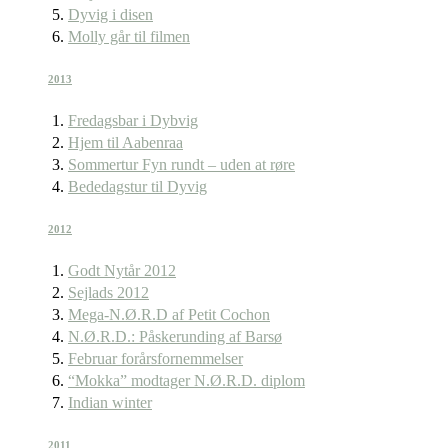
Dyvig i disen
Molly går til filmen
2013
Fredagsbar i Dybvig
Hjem til Aabenraa
Sommertur Fyn rundt – uden at røre
Bededagstur til Dyvig
2012
Godt Nytår 2012
Sejlads 2012
Mega-N.Ø.R.D af Petit Cochon
N.Ø.R.D.: Påskerunding af Barsø
Februar forårsfornemmelser
“Mokka” modtager N.Ø.R.D. diplom
Indian winter
2011