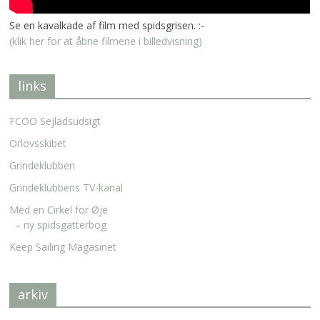
Se en kavalkade af film med spidsgrisen. :-
(klik her for at åbne filmene i billedvisning)
links
FCOO Sejladsudsigt
Orlovsskibet
Grindeklubben
Grindeklubbens TV-kanal
Med en Cirkel for Øje
– ny spidsgatterbog
Keep Sailing Magasinet
arkiv