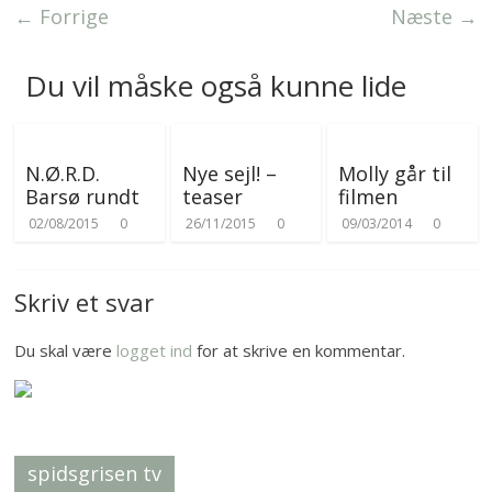
e
r
← Forrige
Næste →
r
Du vil måske også kunne lide
N.Ø.R.D.
Nye sejl! –
Molly går til
Barsø rundt
teaser
filmen
02/08/2015
0
26/11/2015
0
09/03/2014
0
Skriv et svar
Du skal være
logget ind
for at skrive en kommentar.
spidsgrisen tv