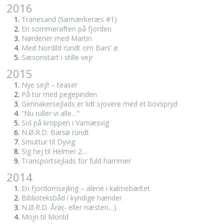
2016
Tranesand (Sømærkeræs #1)
En sommeraften på fjorden
Nørderier med Martin
Med Nordild rundt om Bars’ ø
Sæsonstart i stille vejr
2015
Nye sejl! – teaser
På tur med pegepinden
Gennakersejlads er lidt sjovere med et bovspryd
“Nu ruller vi alle…”
Sol på kroppen i Varnæsvig
N.Ø.R.D. Barsø rundt
Smuttur til Dyvig
Sig hej til Helmer 2…
Transportsejlads for fuld hammer
2014
En fjordomsejling – alene i kalmebæltet
Biblioteksbåd i kyndige hænder
N.Ø.R.D. Årø(- eller næsten…)
Mojn til Morild