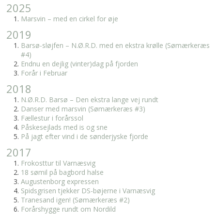
2025
Marsvin – med en cirkel for øje
2019
Barsø-sløjfen – N.Ø.R.D. med en ekstra krølle (Sømærkeræs
#4)
Endnu en dejlig (vinter)dag på fjorden
Forår i Februar
2018
N.Ø.R.D. Barsø – Den ekstra lange vej rundt
Danser med marsvin (Sømærkeræs #3)
Fællestur i forårssol
Påskesejlads med is og sne
På jagt efter vind i de sønderjyske fjorde
2017
Frokosttur til Varnæsvig
18 sømil på bagbord halse
Augustenborg expressen
Spidsgrisen tjekker DS-bøjerne i Varnæsvig
Tranesand igen! (Sømærkeræs #2)
Forårshygge rundt om Nordild