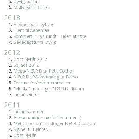
Dyvig i disen
Molly går til filmen
2013
Fredagsbar i Dybvig
Hjem til Aabenraa
Sommertur Fyn rundt – uden at røre
Bededagstur til Dyvig
2012
Godt Nytår 2012
Sejlads 2012
Mega-N.Ø.R.D af Petit Cochon
N.Ø.R.D.: Påskerunding af Barsø
Februar forårsfornemmelser
“Mokka” modtager N.Ø.R.D. diplom
Indian winter
2011
Indian summer
Fænø rundt(en nørd’et sommer…)
“Petit Cochon” modtager N.Ø.R.D. diplom
Sig hej til Helmer…
Godt Nytår!