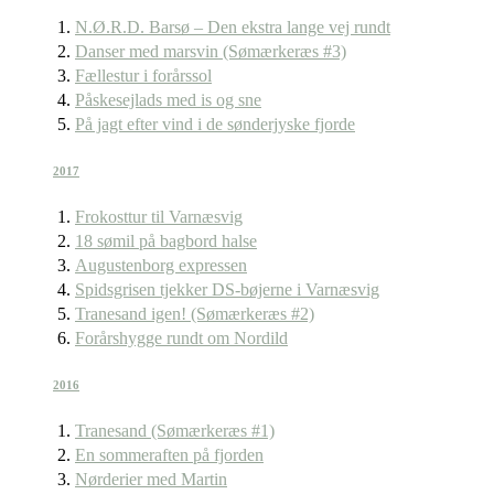
N.Ø.R.D. Barsø – Den ekstra lange vej rundt
Danser med marsvin (Sømærkeræs #3)
Fællestur i forårssol
Påskesejlads med is og sne
På jagt efter vind i de sønderjyske fjorde
2017
Frokosttur til Varnæsvig
18 sømil på bagbord halse
Augustenborg expressen
Spidsgrisen tjekker DS-bøjerne i Varnæsvig
Tranesand igen! (Sømærkeræs #2)
Forårshygge rundt om Nordild
2016
Tranesand (Sømærkeræs #1)
En sommeraften på fjorden
Nørderier med Martin