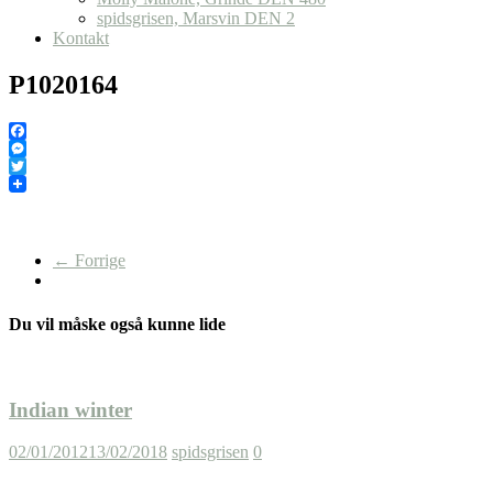
spidsgrisen, Marsvin DEN 2
Kontakt
P1020164
Facebook
Messenger
Twitter
← Forrige
Du vil måske også kunne lide
Indian winter
02/01/2012
13/02/2018
spidsgrisen
0