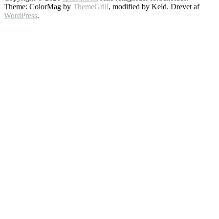
Theme: ColorMag by
ThemeGrill
, modified by Keld. Drevet af
WordPress
.