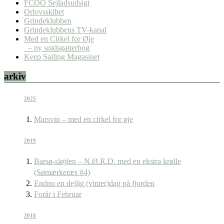
FCOO Sejladsudsigt
Orlovsskibet
Grindeklubben
Grindeklubbens TV-kanal
Med en Cirkel for Øje
– ny spidsgatterbog
Keep Sailing Magasinet
arkiv
2025
Marsvin – med en cirkel for øje
2019
Barsø-sløjfen – N.Ø.R.D. med en ekstra krølle
(Sømærkeræs #4)
Endnu en dejlig (vinter)dag på fjorden
Forår i Februar
2018