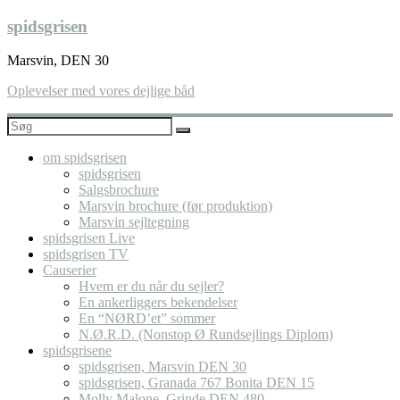
Skip
spidsgrisen
to
content
Marsvin, DEN 30
Oplevelser med vores dejlige båd
om spidsgrisen
spidsgrisen
Salgsbrochure
Marsvin brochure (før produktion)
Marsvin sejltegning
spidsgrisen Live
spidsgrisen TV
Causerier
Hvem er du når du sejler?
En ankerliggers bekendelser
En “NØRD’et” sommer
N.Ø.R.D. (Nonstop Ø Rundsejlings Diplom)
spidsgrisene
spidsgrisen, Marsvin DEN 30
spidsgrisen, Granada 767 Bonita DEN 15
Molly Malone, Grinde DEN 480