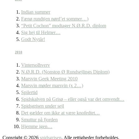
Indian summer
Fænø rundt(en nørd’et sommer…)
“Petit Cochon” modtager N.Ø.R.D. diplom
Sig hej til Helmer…
Godt Nytår!
2010
Vintersolhverv
N.Ø.R.D. (Nonstop Ø Rundsejlings Diplom)
Marsvin Geek Meeting 2010
Marsvin møder marsvin (x 2…)
Spilertid
Spidskalven på Grisø – eller også var det omvendt…
Spidsgrisen under sejl
Det gælder om ikke at være knofedtet…
Smuttur på fjorden
Hjemme igen…
Copyright © 2026
spidsgrisen
. Alle rettigheder forbeholdes.