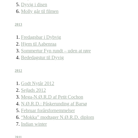
Dyvig i disen
Molly går til filmen
2013
Fredagsbar i Dybvig
Hjem til Aabenraa
Sommertur Fyn rundt – uden at røre
Bededagstur til Dyvig
2012
Godt Nytår 2012
Sejlads 2012
Mega-N.Ø.R.D af Petit Cochon
N.Ø.R.D.: Påskerunding af Barsø
Februar forårsfornemmelser
“Mokka” modtager N.Ø.R.D. diplom
Indian winter
2011