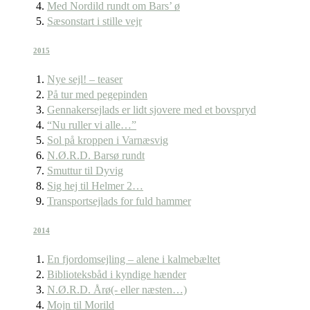
Med Nordild rundt om Bars’ ø
Sæsonstart i stille vejr
2015
Nye sejl! – teaser
På tur med pegepinden
Gennakersejlads er lidt sjovere med et bovspryd
“Nu ruller vi alle…”
Sol på kroppen i Varnæsvig
N.Ø.R.D. Barsø rundt
Smuttur til Dyvig
Sig hej til Helmer 2…
Transportsejlads for fuld hammer
2014
En fjordomsejling – alene i kalmebæltet
Biblioteksbåd i kyndige hænder
N.Ø.R.D. Årø(- eller næsten…)
Mojn til Morild