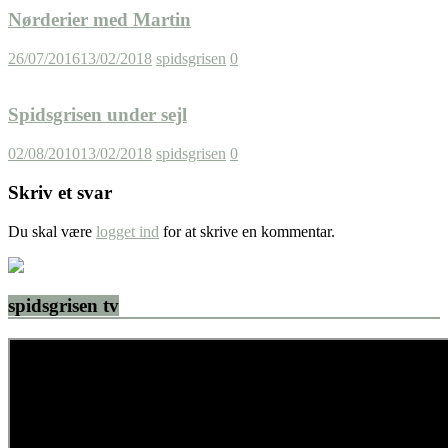
Nørderier med Martin
26/07/2016
13/02/2018
spidsgrisen
0
Spidsgrisen under sejl
02/08/2010
13/02/2018
spidsgrisen
0
Skriv et svar
Du skal være
logget ind
for at skrive en kommentar.
spidsgrisen tv