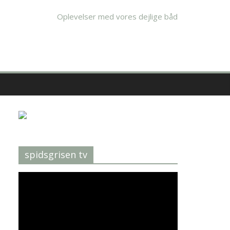
Oplevelser med vores dejlige båd
spidsgrisen tv