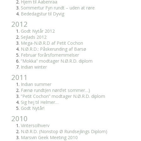
Hjem til Aabenraa
Sommertur Fyn rundt – uden at røre
Bededagstur til Dyvig
2012
Godt Nytår 2012
Sejlads 2012
Mega-N.Ø.R.D af Petit Cochon
N.Ø.R.D.: Påskerunding af Barsø
Februar forårsfornemmelser
“Mokka” modtager N.Ø.R.D. diplom
Indian winter
2011
Indian summer
Fænø rundt(en nørd’et sommer…)
“Petit Cochon” modtager N.Ø.R.D. diplom
Sig hej til Helmer…
Godt Nytår!
2010
Vintersolhverv
N.Ø.R.D. (Nonstop Ø Rundsejlings Diplom)
Marsvin Geek Meeting 2010