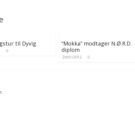
e
stur til Dyvig
“Mokka” modtager N.Ø.R.D.
diplom
3
0
29/01/2012
0
r.