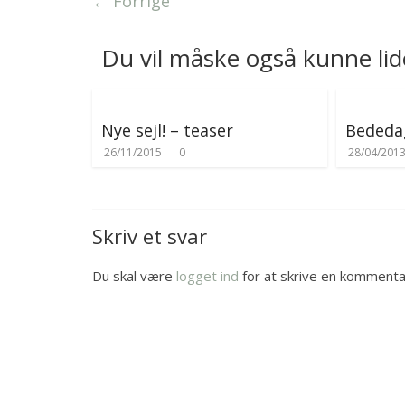
← Forrige
r
Du vil måske også kunne lid
Nye sejl! – teaser
Bededag
26/11/2015
0
28/04/201
Skriv et svar
Du skal være
logget ind
for at skrive en kommenta