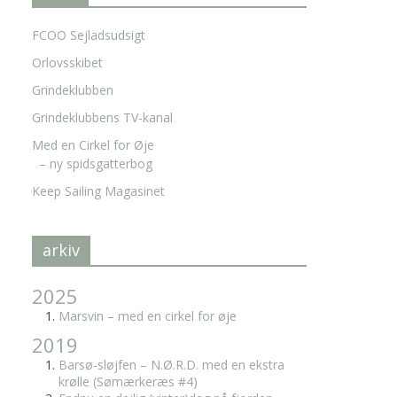
FCOO Sejladsudsigt
Orlovsskibet
Grindeklubben
Grindeklubbens TV-kanal
Med en Cirkel for Øje
– ny spidsgatterbog
Keep Sailing Magasinet
arkiv
2025
Marsvin – med en cirkel for øje
2019
Barsø-sløjfen – N.Ø.R.D. med en ekstra
krølle (Sømærkeræs #4)