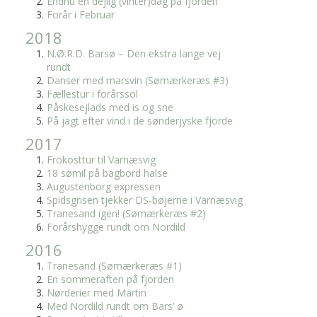
Endnu en dejlig (vinter)dag på fjorden
Forår i Februar
2018
N.Ø.R.D. Barsø – Den ekstra lange vej
rundt
Danser med marsvin (Sømærkeræs #3)
Fællestur i forårssol
Påskesejlads med is og sne
På jagt efter vind i de sønderjyske fjorde
2017
Frokosttur til Varnæsvig
18 sømil på bagbord halse
Augustenborg expressen
Spidsgrisen tjekker DS-bøjerne i Varnæsvig
Tranesand igen! (Sømærkeræs #2)
Forårshygge rundt om Nordild
2016
Tranesand (Sømærkeræs #1)
En sommeraften på fjorden
Nørderier med Martin
Med Nordild rundt om Bars’ ø