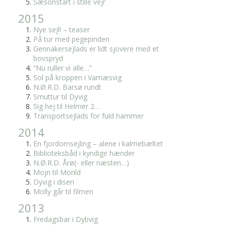
Sæsonstart i stille vejr
2015
Nye sejl! – teaser
På tur med pegepinden
Gennakersejlads er lidt sjovere med et
bovspryd
“Nu ruller vi alle…”
Sol på kroppen i Varnæsvig
N.Ø.R.D. Barsø rundt
Smuttur til Dyvig
Sig hej til Helmer 2…
Transportsejlads for fuld hammer
2014
En fjordomsejling – alene i kalmebæltet
Biblioteksbåd i kyndige hænder
N.Ø.R.D. Årø(- eller næsten…)
Mojn til Morild
Dyvig i disen
Molly går til filmen
2013
Fredagsbar i Dybvig