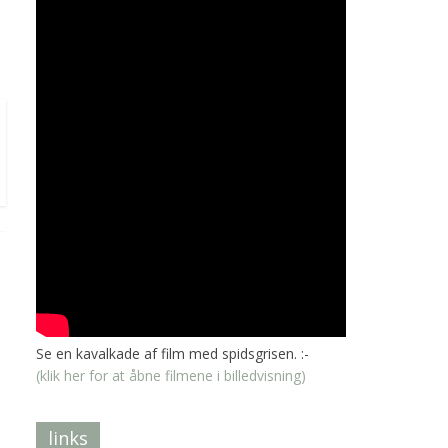
Se en kavalkade af film med spidsgrisen. :-
(klik her for at åbne filmene i billedvisning)
links