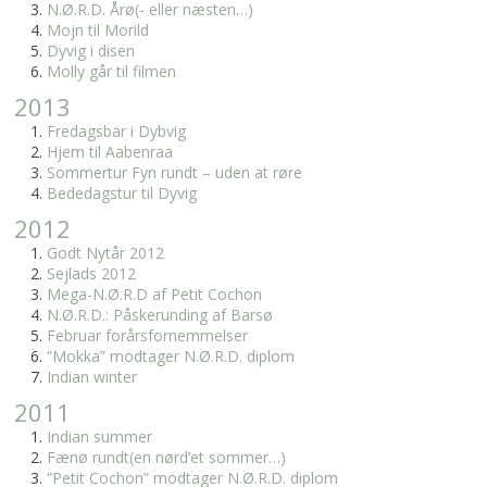
N.Ø.R.D. Årø(- eller næsten…)
Mojn til Morild
Dyvig i disen
Molly går til filmen
2013
Fredagsbar i Dybvig
Hjem til Aabenraa
Sommertur Fyn rundt – uden at røre
Bededagstur til Dyvig
2012
Godt Nytår 2012
Sejlads 2012
Mega-N.Ø.R.D af Petit Cochon
N.Ø.R.D.: Påskerunding af Barsø
Februar forårsfornemmelser
“Mokka” modtager N.Ø.R.D. diplom
Indian winter
2011
Indian summer
Fænø rundt(en nørd’et sommer…)
“Petit Cochon” modtager N.Ø.R.D. diplom