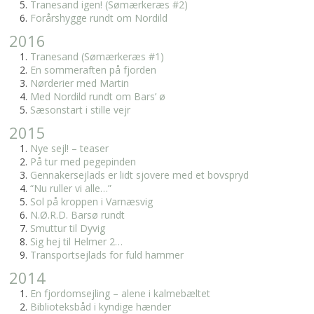
Tranesand igen! (Sømærkeræs #2)
Forårshygge rundt om Nordild
2016
Tranesand (Sømærkeræs #1)
En sommeraften på fjorden
Nørderier med Martin
Med Nordild rundt om Bars’ ø
Sæsonstart i stille vejr
2015
Nye sejl! – teaser
På tur med pegepinden
Gennakersejlads er lidt sjovere med et bovspryd
“Nu ruller vi alle…”
Sol på kroppen i Varnæsvig
N.Ø.R.D. Barsø rundt
Smuttur til Dyvig
Sig hej til Helmer 2…
Transportsejlads for fuld hammer
2014
En fjordomsejling – alene i kalmebæltet
Biblioteksbåd i kyndige hænder