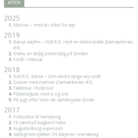
arkiv
2025
Marsvin – med en cirkel for øje
2019
Barsø-sløjfen – N.Ø.R.D. med en ekstra krølle (Sømærkeræs
#4)
Endnu en dejlig (vinter)dag på fjorden
Forår i Februar
2018
N.Ø.R.D. Barsø – Den ekstra lange vej rundt
Danser med marsvin (Sømærkeræs #3)
Fællestur i forårssol
Påskesejlads med is og sne
På jagt efter vind i de sønderjyske fjorde
2017
Frokosttur til Varnæsvig
18 sømil på bagbord halse
Augustenborg expressen
Spidsgrisen tjekker DS-bøjerne i Varnæsvig