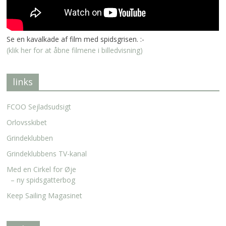
Se en kavalkade af film med spidsgrisen. :-
(klik her for at åbne filmene i billedvisning)
links
FCOO Sejladsudsigt
Orlovsskibet
Grindeklubben
Grindeklubbens TV-kanal
Med en Cirkel for Øje
– ny spidsgatterbog
Keep Sailing Magasinet