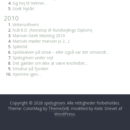
Sig hej til Helmer…
Godt Nytår!
2010
Vintersolhverv
N.Ø.R.D. (Nonstop Ø Rundsejlings Diplom)
Marsvin Geek Meeting 2010
Marsvin møder marsvin (x 2…)
Spilertid
Spidskalven på Grisø – eller også var det omvendt…
Spidsgrisen under sejl
Det gælder om ikke at være knofedtet…
Smuttur på fjorden
Hjemme igen…
Copyright © 2026
spidsgrisen
. Alle rettigheder forbeholdes.
Theme: ColorMag by
ThemeGrill
, modified by Keld. Drevet af
WordPress
.