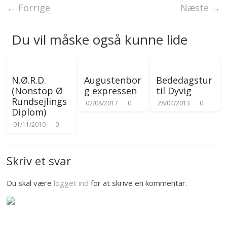
e
r
← Forrige
Næste →
r
Du vil måske også kunne lide
N.Ø.R.D.
Augustenbor
Bededagstur
(Nonstop Ø
g expressen
til Dyvig
Rundsejlings
02/08/2017
0
28/04/2013
0
Diplom)
01/11/2010
0
Skriv et svar
Du skal være
logget ind
for at skrive en kommentar.