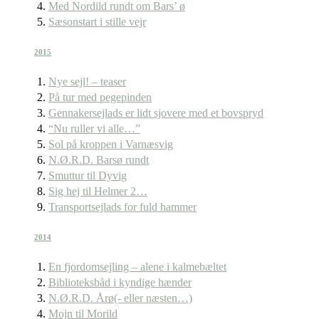
Med Nordild rundt om Bars’ ø
Sæsonstart i stille vejr
2015
Nye sejl! – teaser
På tur med pegepinden
Gennakersejlads er lidt sjovere med et bovspryd
“Nu ruller vi alle…”
Sol på kroppen i Varnæsvig
N.Ø.R.D. Barsø rundt
Smuttur til Dyvig
Sig hej til Helmer 2…
Transportsejlads for fuld hammer
2014
En fjordomsejling – alene i kalmebæltet
Biblioteksbåd i kyndige hænder
N.Ø.R.D. Årø(- eller næsten…)
Mojn til Morild