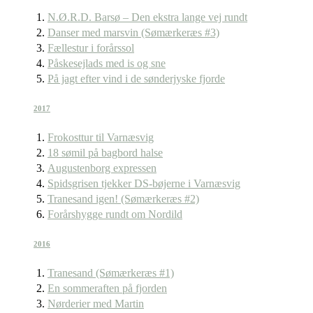
N.Ø.R.D. Barsø – Den ekstra lange vej rundt
Danser med marsvin (Sømærkeræs #3)
Fællestur i forårssol
Påskesejlads med is og sne
På jagt efter vind i de sønderjyske fjorde
2017
Frokosttur til Varnæsvig
18 sømil på bagbord halse
Augustenborg expressen
Spidsgrisen tjekker DS-bøjerne i Varnæsvig
Tranesand igen! (Sømærkeræs #2)
Forårshygge rundt om Nordild
2016
Tranesand (Sømærkeræs #1)
En sommeraften på fjorden
Nørderier med Martin