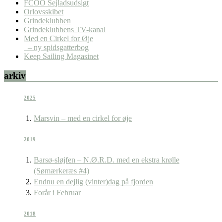
FCOO Sejladsudsigt
Orlovsskibet
Grindeklubben
Grindeklubbens TV-kanal
Med en Cirkel for Øje
– ny spidsgatterbog
Keep Sailing Magasinet
arkiv
2025
Marsvin – med en cirkel for øje
2019
Barsø-sløjfen – N.Ø.R.D. med en ekstra krølle
(Sømærkeræs #4)
Endnu en dejlig (vinter)dag på fjorden
Forår i Februar
2018