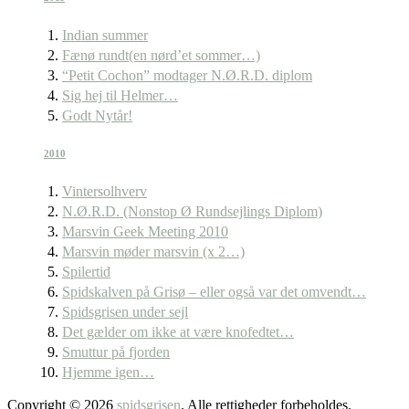
Indian summer
Fænø rundt(en nørd’et sommer…)
“Petit Cochon” modtager N.Ø.R.D. diplom
Sig hej til Helmer…
Godt Nytår!
2010
Vintersolhverv
N.Ø.R.D. (Nonstop Ø Rundsejlings Diplom)
Marsvin Geek Meeting 2010
Marsvin møder marsvin (x 2…)
Spilertid
Spidskalven på Grisø – eller også var det omvendt…
Spidsgrisen under sejl
Det gælder om ikke at være knofedtet…
Smuttur på fjorden
Hjemme igen…
Copyright © 2026
spidsgrisen
. Alle rettigheder forbeholdes.