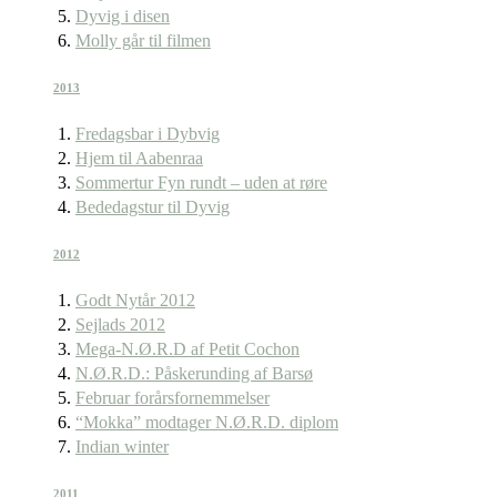
Dyvig i disen
Molly går til filmen
2013
Fredagsbar i Dybvig
Hjem til Aabenraa
Sommertur Fyn rundt – uden at røre
Bededagstur til Dyvig
2012
Godt Nytår 2012
Sejlads 2012
Mega-N.Ø.R.D af Petit Cochon
N.Ø.R.D.: Påskerunding af Barsø
Februar forårsfornemmelser
“Mokka” modtager N.Ø.R.D. diplom
Indian winter
2011