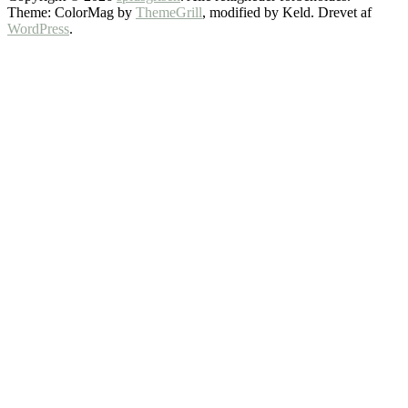
Theme: ColorMag by
ThemeGrill
, modified by Keld. Drevet af
WordPress
.