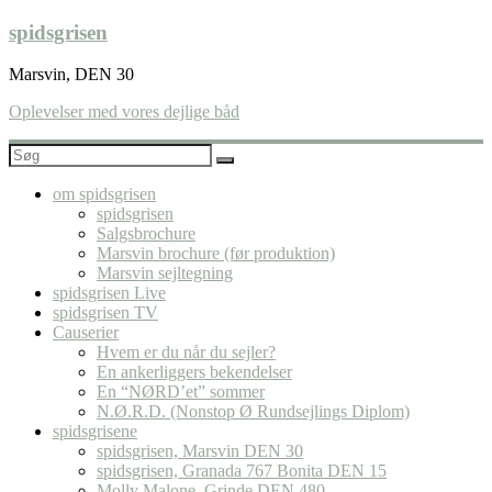
Skip
spidsgrisen
to
content
Marsvin, DEN 30
Oplevelser med vores dejlige båd
om spidsgrisen
spidsgrisen
Salgsbrochure
Marsvin brochure (før produktion)
Marsvin sejltegning
spidsgrisen Live
spidsgrisen TV
Causerier
Hvem er du når du sejler?
En ankerliggers bekendelser
En “NØRD’et” sommer
N.Ø.R.D. (Nonstop Ø Rundsejlings Diplom)
spidsgrisene
spidsgrisen, Marsvin DEN 30
spidsgrisen, Granada 767 Bonita DEN 15
Molly Malone, Grinde DEN 480