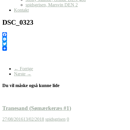
spidsgrisen, Marsvin DEN 2
Kontakt
DSC_0323
Facebook
Messenger
Twitter
← Forrige
Næste →
Du vil måske også kunne lide
Tranesand (Sømærkeræs #1)
27/08/2016
13/02/2018
spidsgrisen
0