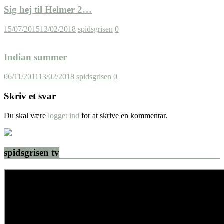
Sig hej til Helmer 2…
15/07/2015
13/02/2018
spidsgrisen
0
Indian summer
06/11/2011
13/02/2018
spidsgrisen
0
Skriv et svar
Du skal være
logget ind
for at skrive en kommentar.
spidsgrisen tv