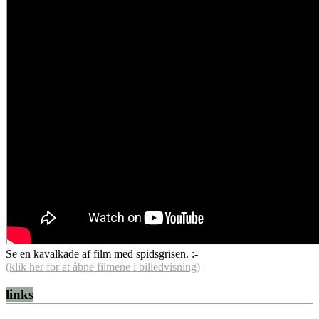
Se en kavalkade af film med spidsgrisen. :-
(klik her for at åbne filmene i billedvisning)
links