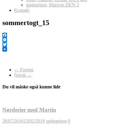
spidsgrisen, Marsvin DEN 2
Kontakt
sommertogt_15
Facebook
Messenger
Twitter
← Forrige
Næste →
Du vil måske også kunne lide
Nørderier med Martin
26/07/2016
13/02/2018
spidsgrisen
0