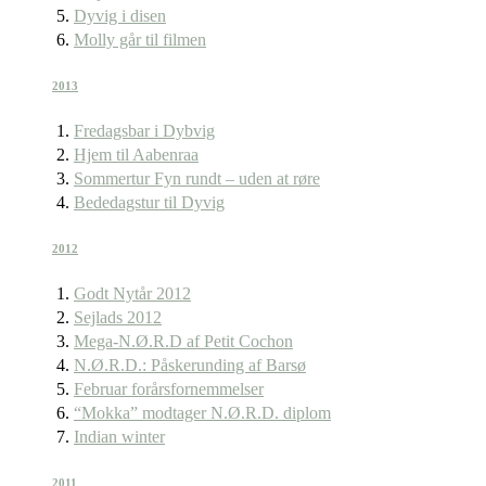
Dyvig i disen
Molly går til filmen
2013
Fredagsbar i Dybvig
Hjem til Aabenraa
Sommertur Fyn rundt – uden at røre
Bededagstur til Dyvig
2012
Godt Nytår 2012
Sejlads 2012
Mega-N.Ø.R.D af Petit Cochon
N.Ø.R.D.: Påskerunding af Barsø
Februar forårsfornemmelser
“Mokka” modtager N.Ø.R.D. diplom
Indian winter
2011