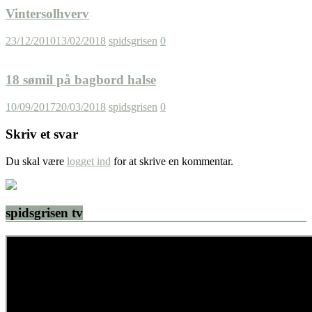
Vintersolhverv
23/12/2010
13/02/2018
spidsgrisen
0
18 sømil på bagbord halse
10/09/2017
20/03/2018
spidsgrisen
0
Skriv et svar
Du skal være
logget ind
for at skrive en kommentar.
spidsgrisen tv