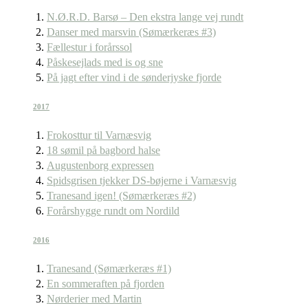
N.Ø.R.D. Barsø – Den ekstra lange vej rundt
Danser med marsvin (Sømærkeræs #3)
Fællestur i forårssol
Påskesejlads med is og sne
På jagt efter vind i de sønderjyske fjorde
2017
Frokosttur til Varnæsvig
18 sømil på bagbord halse
Augustenborg expressen
Spidsgrisen tjekker DS-bøjerne i Varnæsvig
Tranesand igen! (Sømærkeræs #2)
Forårshygge rundt om Nordild
2016
Tranesand (Sømærkeræs #1)
En sommeraften på fjorden
Nørderier med Martin