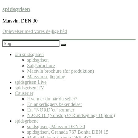
Skip
spidsgrisen
to
content
Marsvin, DEN 30
Oplevelser med vores dejlige båd
om spidsgrisen
spidsgrisen
Salgsbrochure
Marsvin brochure (før produktion)
Marsvin sejltegning
spidsgrisen Live
spidsgrisen TV
Causerier
Hvem er du når du sejler?
En ankerliggers bekendelser
En “NØRD’et” sommer
N.Ø.R.D. (Nonstop Ø Rundsejlings Diplom)
spidsgrisene
spidsgrisen, Marsvin DEN 30
spidsgrisen, Granada 767 Bonita DEN 15
Molly Malone, Grinde DEN 480