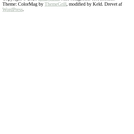
Theme: ColorMag by
ThemeGrill
, modified by Keld. Drevet af
WordPress
.