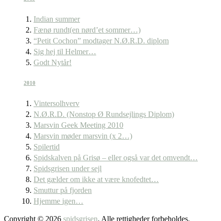
Indian summer
Fænø rundt(en nørd’et sommer…)
“Petit Cochon” modtager N.Ø.R.D. diplom
Sig hej til Helmer…
Godt Nytår!
2010
Vintersolhverv
N.Ø.R.D. (Nonstop Ø Rundsejlings Diplom)
Marsvin Geek Meeting 2010
Marsvin møder marsvin (x 2…)
Spilertid
Spidskalven på Grisø – eller også var det omvendt…
Spidsgrisen under sejl
Det gælder om ikke at være knofedtet…
Smuttur på fjorden
Hjemme igen…
Copyright © 2026
spidsgrisen
. Alle rettigheder forbeholdes.