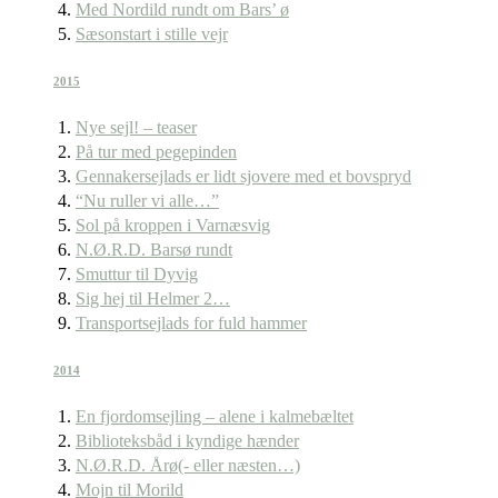
Med Nordild rundt om Bars’ ø
Sæsonstart i stille vejr
2015
Nye sejl! – teaser
På tur med pegepinden
Gennakersejlads er lidt sjovere med et bovspryd
“Nu ruller vi alle…”
Sol på kroppen i Varnæsvig
N.Ø.R.D. Barsø rundt
Smuttur til Dyvig
Sig hej til Helmer 2…
Transportsejlads for fuld hammer
2014
En fjordomsejling – alene i kalmebæltet
Biblioteksbåd i kyndige hænder
N.Ø.R.D. Årø(- eller næsten…)
Mojn til Morild