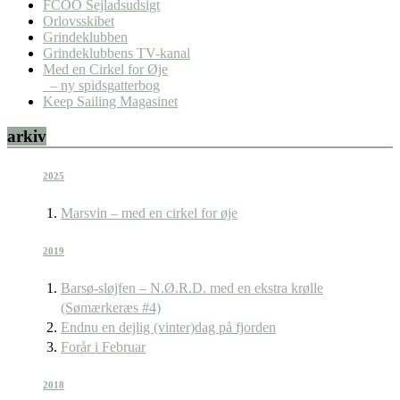
FCOO Sejladsudsigt
Orlovsskibet
Grindeklubben
Grindeklubbens TV-kanal
Med en Cirkel for Øje
– ny spidsgatterbog
Keep Sailing Magasinet
arkiv
2025
Marsvin – med en cirkel for øje
2019
Barsø-sløjfen – N.Ø.R.D. med en ekstra krølle
(Sømærkeræs #4)
Endnu en dejlig (vinter)dag på fjorden
Forår i Februar
2018