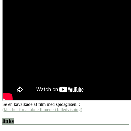
Se en kavalkade af film med spidsgrisen. :-
(klik her for at åbne filmene i billedvisning)
links