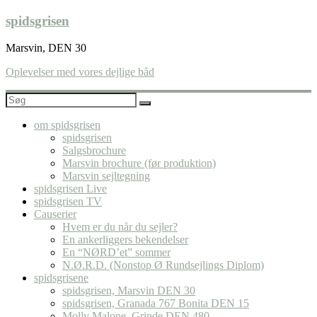
Skip
spidsgrisen
to
content
Marsvin, DEN 30
Oplevelser med vores dejlige båd
om spidsgrisen
spidsgrisen
Salgsbrochure
Marsvin brochure (før produktion)
Marsvin sejltegning
spidsgrisen Live
spidsgrisen TV
Causerier
Hvem er du når du sejler?
En ankerliggers bekendelser
En “NØRD’et” sommer
N.Ø.R.D. (Nonstop Ø Rundsejlings Diplom)
spidsgrisene
spidsgrisen, Marsvin DEN 30
spidsgrisen, Granada 767 Bonita DEN 15
Molly Malone, Grinde DEN 480