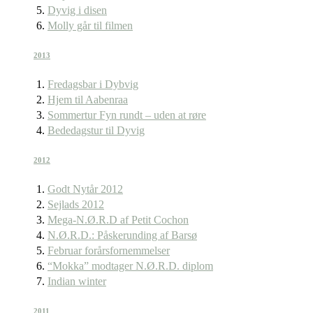
Dyvig i disen
Molly går til filmen
2013
Fredagsbar i Dybvig
Hjem til Aabenraa
Sommertur Fyn rundt – uden at røre
Bededagstur til Dyvig
2012
Godt Nytår 2012
Sejlads 2012
Mega-N.Ø.R.D af Petit Cochon
N.Ø.R.D.: Påskerunding af Barsø
Februar forårsfornemmelser
“Mokka” modtager N.Ø.R.D. diplom
Indian winter
2011