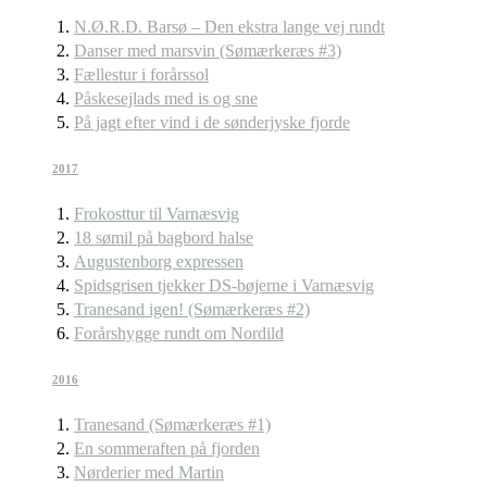
N.Ø.R.D. Barsø – Den ekstra lange vej rundt
Danser med marsvin (Sømærkeræs #3)
Fællestur i forårssol
Påskesejlads med is og sne
På jagt efter vind i de sønderjyske fjorde
2017
Frokosttur til Varnæsvig
18 sømil på bagbord halse
Augustenborg expressen
Spidsgrisen tjekker DS-bøjerne i Varnæsvig
Tranesand igen! (Sømærkeræs #2)
Forårshygge rundt om Nordild
2016
Tranesand (Sømærkeræs #1)
En sommeraften på fjorden
Nørderier med Martin