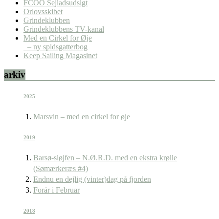
FCOO Sejladsudsigt
Orlovsskibet
Grindeklubben
Grindeklubbens TV-kanal
Med en Cirkel for Øje
– ny spidsgatterbog
Keep Sailing Magasinet
arkiv
2025
Marsvin – med en cirkel for øje
2019
Barsø-sløjfen – N.Ø.R.D. med en ekstra krølle
(Sømærkeræs #4)
Endnu en dejlig (vinter)dag på fjorden
Forår i Februar
2018