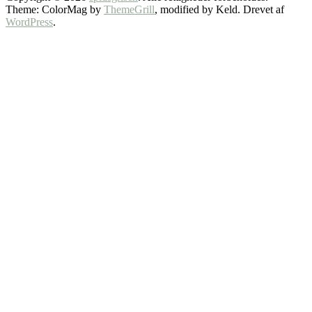
Theme: ColorMag by
ThemeGrill
, modified by Keld. Drevet af
WordPress
.