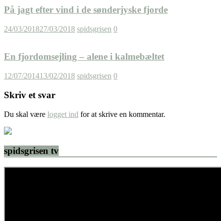
På jagt efter vind i de sønderjyske fjorde
24/03/2018
27/03/2018
spidsgrisen
0
En fjordomsejling – alene i kalmebæltet
12/07/2014
13/02/2018
spidsgrisen
0
Skriv et svar
Du skal være
logget ind
for at skrive en kommentar.
spidsgrisen tv