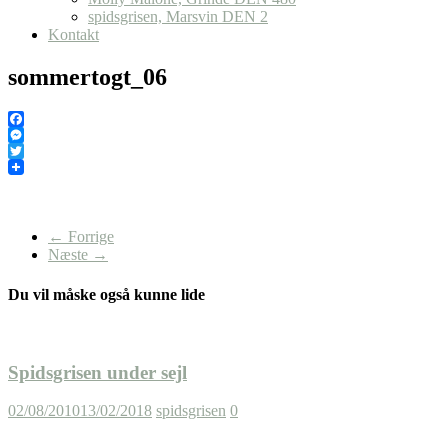
spidsgrisen, Marsvin DEN 2
Kontakt
sommertogt_06
Facebook
Messenger
Twitter
← Forrige
Næste →
Du vil måske også kunne lide
Spidsgrisen under sejl
02/08/2010
13/02/2018
spidsgrisen
0