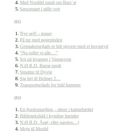
Med Nordild rundt om Bars’ ø
Sæsonstart i stille vejr
2015
Nye sejl! – teaser
På tur med pegepinden
Gennakersejlads er lidt sjovere med et bovspryd
“Nu ruller vi alle…”
Sol på kroppen i Varnæsvig
N.Ø.R.D. Barsø rundt
Smuttur til Dyvig
Sig hej til Helmer 2…
Transportsejlads for fuld hammer
2014
En fjordomsejling – alene i kalmebæltet
Biblioteksbåd i kyndige hænder
N.Ø.R.D. Årø(- eller næsten…)
Mojn til Morild