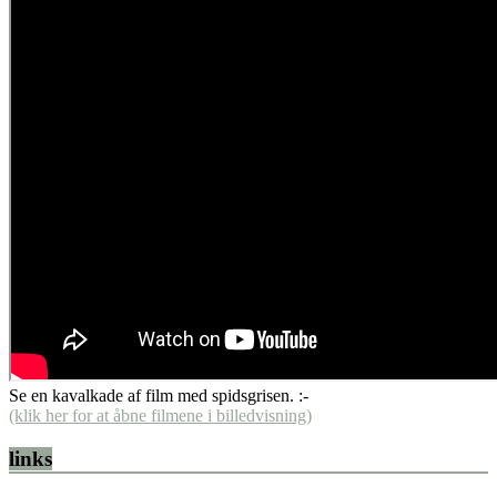
Se en kavalkade af film med spidsgrisen. :-
(klik her for at åbne filmene i billedvisning)
links