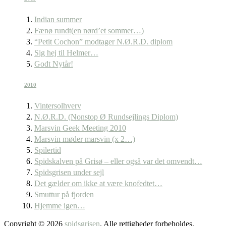
Indian summer
Fænø rundt(en nørd’et sommer…)
“Petit Cochon” modtager N.Ø.R.D. diplom
Sig hej til Helmer…
Godt Nytår!
2010
Vintersolhverv
N.Ø.R.D. (Nonstop Ø Rundsejlings Diplom)
Marsvin Geek Meeting 2010
Marsvin møder marsvin (x 2…)
Spilertid
Spidskalven på Grisø – eller også var det omvendt…
Spidsgrisen under sejl
Det gælder om ikke at være knofedtet…
Smuttur på fjorden
Hjemme igen…
Copyright © 2026
spidsgrisen
. Alle rettigheder forbeholdes.