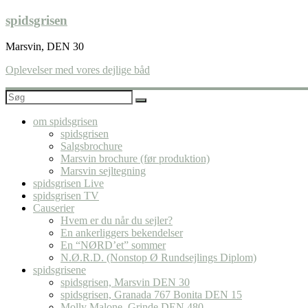
Skip
spidsgrisen
to
content
Marsvin, DEN 30
Oplevelser med vores dejlige båd
om spidsgrisen
spidsgrisen
Salgsbrochure
Marsvin brochure (før produktion)
Marsvin sejltegning
spidsgrisen Live
spidsgrisen TV
Causerier
Hvem er du når du sejler?
En ankerliggers bekendelser
En “NØRD’et” sommer
N.Ø.R.D. (Nonstop Ø Rundsejlings Diplom)
spidsgrisene
spidsgrisen, Marsvin DEN 30
spidsgrisen, Granada 767 Bonita DEN 15
Molly Malone, Grinde DEN 480