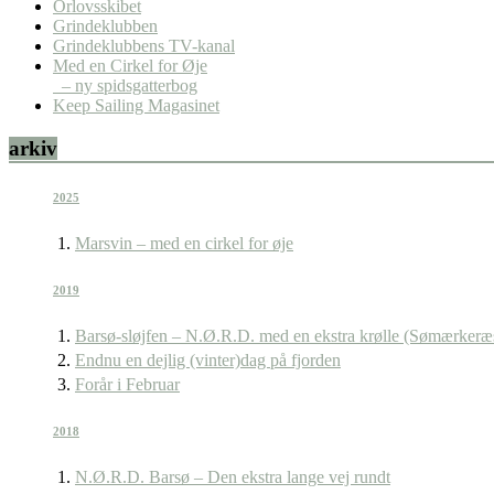
Orlovsskibet
Grindeklubben
Grindeklubbens TV-kanal
Med en Cirkel for Øje
– ny spidsgatterbog
Keep Sailing Magasinet
arkiv
2025
Marsvin – med en cirkel for øje
2019
Barsø-sløjfen – N.Ø.R.D. med en ekstra krølle (Sømærkeræ
Endnu en dejlig (vinter)dag på fjorden
Forår i Februar
2018
N.Ø.R.D. Barsø – Den ekstra lange vej rundt