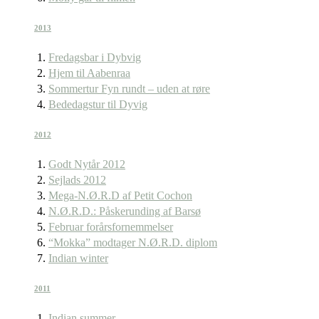
2013
Fredagsbar i Dybvig
Hjem til Aabenraa
Sommertur Fyn rundt – uden at røre
Bededagstur til Dyvig
2012
Godt Nytår 2012
Sejlads 2012
Mega-N.Ø.R.D af Petit Cochon
N.Ø.R.D.: Påskerunding af Barsø
Februar forårsfornemmelser
“Mokka” modtager N.Ø.R.D. diplom
Indian winter
2011
Indian summer