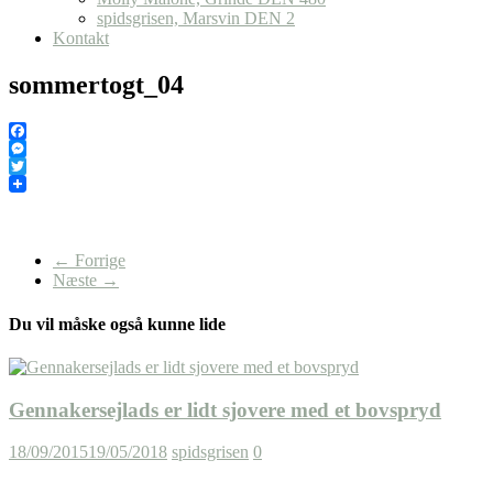
spidsgrisen, Marsvin DEN 2
Kontakt
sommertogt_04
Facebook
Messenger
Twitter
← Forrige
Næste →
Du vil måske også kunne lide
Gennakersejlads er lidt sjovere med et bovspryd
18/09/2015
19/05/2018
spidsgrisen
0