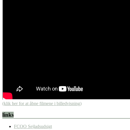
(klik her for at åbne filmene i billedvisning)
links
FCOO Sejladsudsigt