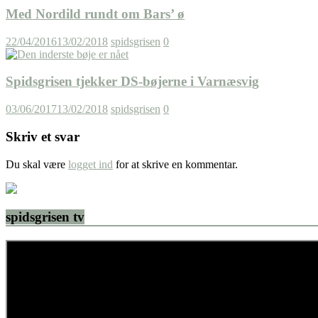
Med Nordild rundt om Bars’ ø
22/04/2016
13/02/2018
spidsgrisen
0
Spidsgrisen tjekker DS-bøjerne i Varnæsvig
03/06/2017
13/02/2018
spidsgrisen
0
Skriv et svar
Du skal være
logget ind
for at skrive en kommentar.
spidsgrisen tv