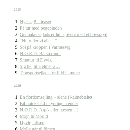
2015
Nye sejl! – teaser
På tur med pegepinden
Gennakersejlads er lidt sjovere med et bovspryd
“Nu ruller vi alle…”
Sol på kroppen i Varnæsvig
N.Ø.R.D. Barsø rundt
Smuttur til Dyvig
Sig hej til Helmer 2…
Transportsejlads for fuld hammer
2014
En fjordomsejling – alene i kalmebæltet
Biblioteksbåd i kyndige hænder
N.Ø.R.D. Årø(- eller næsten…)
Mojn til Morild
Dyvig i disen
Molly går til filmen