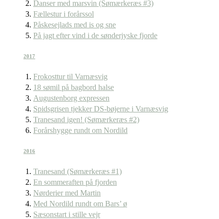
Danser med marsvin (Sømærkeræs #3)
Fællestur i forårssol
Påskesejlads med is og sne
På jagt efter vind i de sønderjyske fjorde
2017
Frokosttur til Varnæsvig
18 sømil på bagbord halse
Augustenborg expressen
Spidsgrisen tjekker DS-bøjerne i Varnæsvig
Tranesand igen! (Sømærkeræs #2)
Forårshygge rundt om Nordild
2016
Tranesand (Sømærkeræs #1)
En sommeraften på fjorden
Nørderier med Martin
Med Nordild rundt om Bars’ ø
Sæsonstart i stille vejr