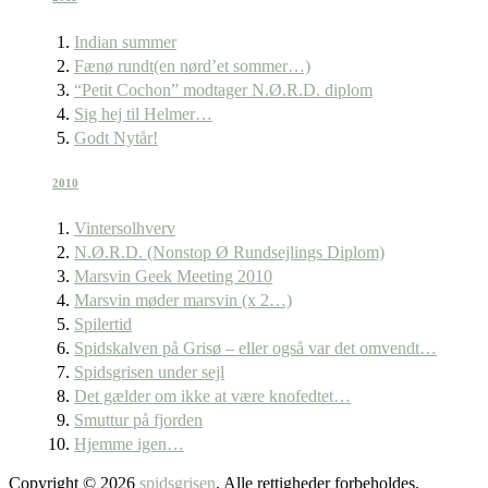
Indian summer
Fænø rundt(en nørd’et sommer…)
“Petit Cochon” modtager N.Ø.R.D. diplom
Sig hej til Helmer…
Godt Nytår!
2010
Vintersolhverv
N.Ø.R.D. (Nonstop Ø Rundsejlings Diplom)
Marsvin Geek Meeting 2010
Marsvin møder marsvin (x 2…)
Spilertid
Spidskalven på Grisø – eller også var det omvendt…
Spidsgrisen under sejl
Det gælder om ikke at være knofedtet…
Smuttur på fjorden
Hjemme igen…
Copyright © 2026
spidsgrisen
. Alle rettigheder forbeholdes.