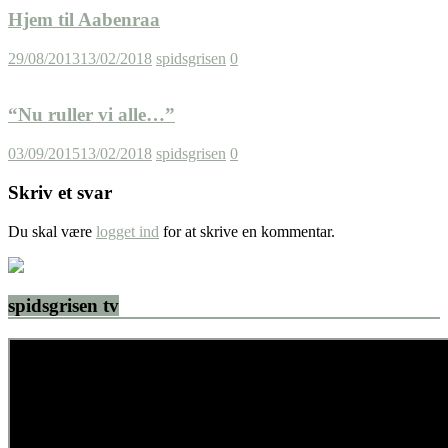
Hjem til Aabenraa
29/08/2013
13/02/2018
spidsgrisen
0
“Nu ruller vi alle…”
03/09/2015
13/02/2018
spidsgrisen
0
Skriv et svar
Du skal være
logget ind
for at skrive en kommentar.
spidsgrisen tv