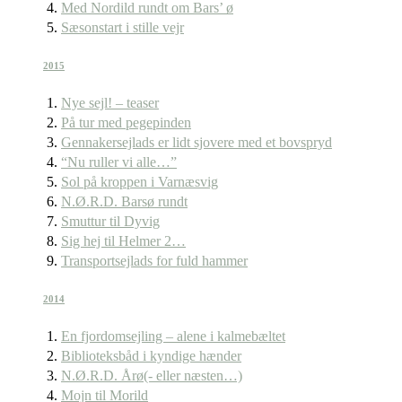
Med Nordild rundt om Bars’ ø
Sæsonstart i stille vejr
2015
Nye sejl! – teaser
På tur med pegepinden
Gennakersejlads er lidt sjovere med et bovspryd
“Nu ruller vi alle…”
Sol på kroppen i Varnæsvig
N.Ø.R.D. Barsø rundt
Smuttur til Dyvig
Sig hej til Helmer 2…
Transportsejlads for fuld hammer
2014
En fjordomsejling – alene i kalmebæltet
Biblioteksbåd i kyndige hænder
N.Ø.R.D. Årø(- eller næsten…)
Mojn til Morild