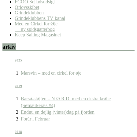
FCOO Sejladsudsigt
Orlovsskibet
Grindeklubben
Grindeklubbens TV-kanal
Med en Cirkel for Øje
– ny spidsgatterbog
Keep Sailing Magasinet
arkiv
2025
Marsvin – med en cirkel for øje
2019
Barsø-sløjfen – N.Ø.R.D. med en ekstra krølle
(Sømærkeræs #4)
Endnu en dejlig (vinter)dag på fjorden
Forår i Februar
2018