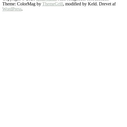
Theme: ColorMag by
ThemeGrill
, modified by Keld. Drevet af
WordPress
.