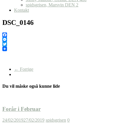
spidsgrisen, Marsvin DEN 2
Kontakt
DSC_0146
Facebook
Messenger
Twitter
← Forrige
Du vil måske også kunne lide
Forår i Februar
24/02/2019
27/02/2019
spidsgrisen
0