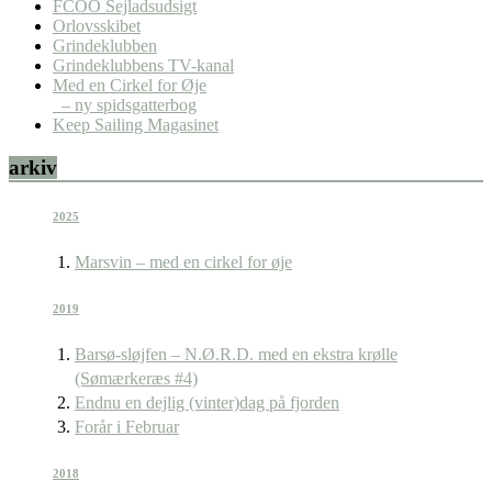
FCOO Sejladsudsigt
Orlovsskibet
Grindeklubben
Grindeklubbens TV-kanal
Med en Cirkel for Øje
– ny spidsgatterbog
Keep Sailing Magasinet
arkiv
2025
Marsvin – med en cirkel for øje
2019
Barsø-sløjfen – N.Ø.R.D. med en ekstra krølle
(Sømærkeræs #4)
Endnu en dejlig (vinter)dag på fjorden
Forår i Februar
2018