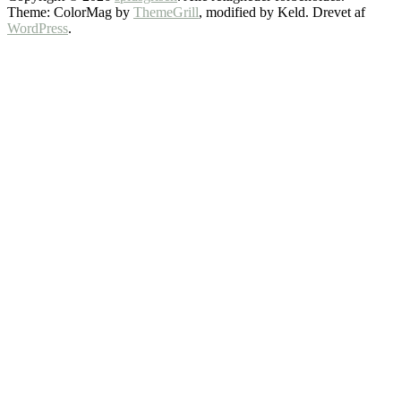
Theme: ColorMag by
ThemeGrill
, modified by Keld. Drevet af
WordPress
.