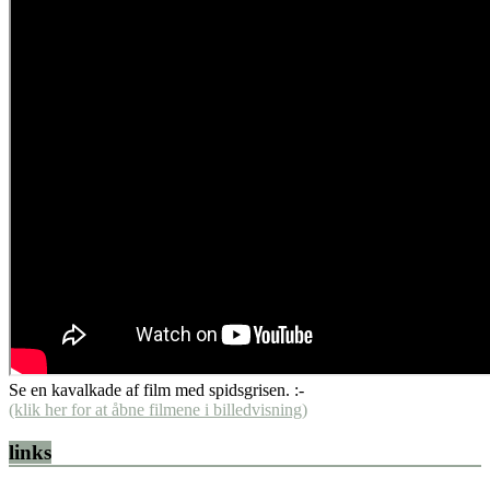
Se en kavalkade af film med spidsgrisen. :-
(klik her for at åbne filmene i billedvisning)
links