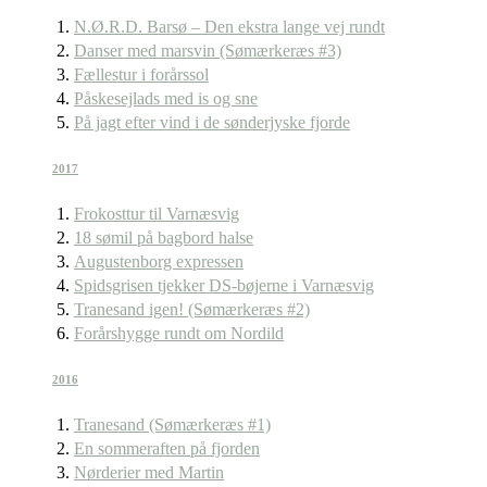
N.Ø.R.D. Barsø – Den ekstra lange vej rundt
Danser med marsvin (Sømærkeræs #3)
Fællestur i forårssol
Påskesejlads med is og sne
På jagt efter vind i de sønderjyske fjorde
2017
Frokosttur til Varnæsvig
18 sømil på bagbord halse
Augustenborg expressen
Spidsgrisen tjekker DS-bøjerne i Varnæsvig
Tranesand igen! (Sømærkeræs #2)
Forårshygge rundt om Nordild
2016
Tranesand (Sømærkeræs #1)
En sommeraften på fjorden
Nørderier med Martin