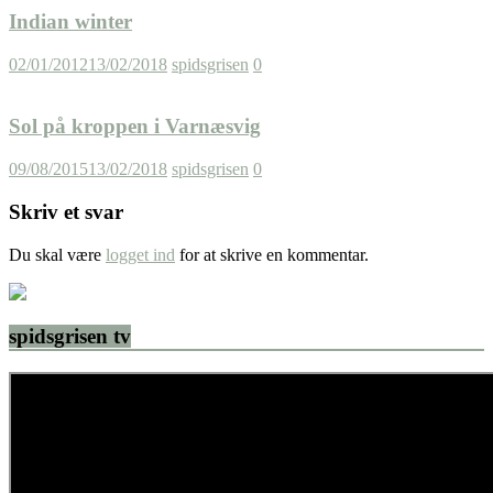
Indian winter
02/01/2012
13/02/2018
spidsgrisen
0
Sol på kroppen i Varnæsvig
09/08/2015
13/02/2018
spidsgrisen
0
Skriv et svar
Du skal være
logget ind
for at skrive en kommentar.
spidsgrisen tv