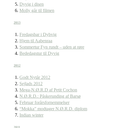
Dyvig i disen
Molly går til filmen
2013
Fredagsbar i Dybvig
Hjem til Aabenraa
Sommertur Fyn rundt – uden at røre
Bededagstur til Dyvig
2012
Godt Nytår 2012
Sejlads 2012
Mega-N.Ø.R.D af Petit Cochon
N.Ø.R.D.: Påskerunding af Barsø
Februar forårsfornemmelser
“Mokka” modtager N.Ø.R.D. diplom
Indian winter
2011