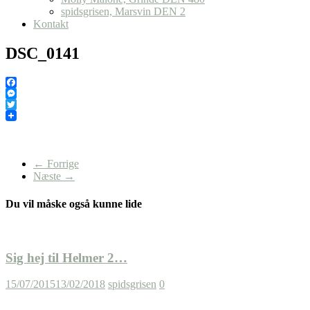
spidsgrisen, Marsvin DEN 2
Kontakt
DSC_0141
Facebook
Messenger
Twitter
← Forrige
Næste →
Du vil måske også kunne lide
Sig hej til Helmer 2…
15/07/2015
13/02/2018
spidsgrisen
0