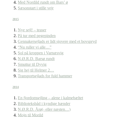
Med Nordild rundt om Bars’ ø
Sæsonstart i stille vejr
2015
Nye sejl! – teaser
På tur med pegepinden
Gennakersejlads er lidt sjovere med et bovspryd
“Nu ruller vi alle…”
Sol på kroppen i Varnæsvig
N.Ø.R.D. Barsø rundt
Smuttur til Dyvig
Sig hej til Helmer 2…
Transportsejlads for fuld hammer
2014
En fjordomsejling – alene i kalmebæltet
Biblioteksbåd i kyndige hænder
N.Ø.R.D. Årø(- eller næsten…)
Mojn til Morild