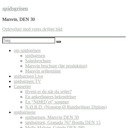
Skip
spidsgrisen
to
content
Marsvin, DEN 30
Oplevelser med vores dejlige båd
om spidsgrisen
spidsgrisen
Salgsbrochure
Marsvin brochure (før produktion)
Marsvin sejltegning
spidsgrisen Live
spidsgrisen TV
Causerier
Hvem er du når du sejler?
En ankerliggers bekendelser
En “NØRD’et” sommer
N.Ø.R.D. (Nonstop Ø Rundsejlings Diplom)
spidsgrisene
spidsgrisen, Marsvin DEN 30
spidsgrisen, Granada 767 Bonita DEN 15
Molly Malone, Grinde DEN 480