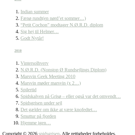
Indian summer
Fænø rundt(en nørd’et sommer…)
“Petit Cochon” modtager N.Ø.R.D. diplom
Sig hej til Helmer…
Godt Nytår!
2010
Vintersolhverv
N.Ø.R.D. (Nonstop Ø Rundsejlings Diplom)
Marsvin Geek Meeting 2010
Marsvin møder marsvin (x 2…)
Spilertid
Spidskalven på Grisø – eller også var det omvendt…
Spidsgrisen under sejl
Det gælder om ikke at være knofedtet…
Smuttur på fjorden
Hjemme igen…
Copyright © 2026
spidsgrisen
. Alle rettigheder forbeholdes.