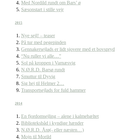
Med Nordild rundt om Bars’ ø
Sæsonstart i stille vejr
2015
Nye sejl! – teaser
På tur med pegepinden
Gennakersejlads er lidt sjovere med et bovspryd
“Nu ruller vi alle…”
Sol på kroppen i Varnæsvig
N.Ø.R.D. Barsø rundt
Smuttur til Dyvig
Sig hej til Helmer 2…
Transportsejlads for fuld hammer
2014
En fjordomsejling – alene i kalmebæltet
Biblioteksbåd i kyndige hænder
N.Ø.R.D. Årø(- eller næsten…)
Mojn til Morild