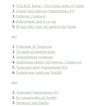
N.Ø.R.D. Barsø – Den ekstra lange vej rundt
Danser med marsvin (Sømærkeræs #3)
Fællestur i forårssol
Påskesejlads med is og sne
På jagt efter vind i de sønderjyske fjorde
2017
Frokosttur til Varnæsvig
18 sømil på bagbord halse
Augustenborg expressen
Spidsgrisen tjekker DS-bøjerne i Varnæsvig
Tranesand igen! (Sømærkeræs #2)
Forårshygge rundt om Nordild
2016
Tranesand (Sømærkeræs #1)
En sommeraften på fjorden
Nørderier med Martin