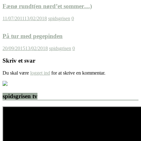
Fænø rundt(en nørd’et sommer…)
11/07/2011
13/02/2018
spidsgrisen
0
På tur med pegepinden
20/09/2015
13/02/2018
spidsgrisen
0
Skriv et svar
Du skal være
logget ind
for at skrive en kommentar.
spidsgrisen tv