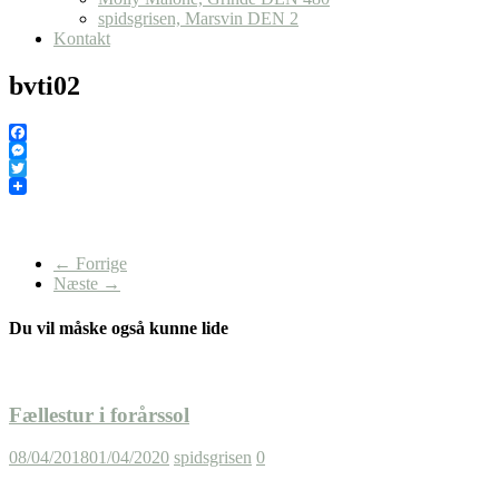
spidsgrisen, Marsvin DEN 2
Kontakt
bvti02
Facebook
Messenger
Twitter
← Forrige
Næste →
Du vil måske også kunne lide
Fællestur i forårssol
08/04/2018
01/04/2020
spidsgrisen
0