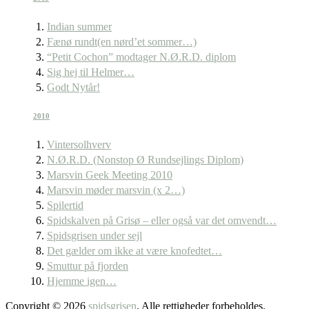
Indian summer
Fænø rundt(en nørd’et sommer…)
“Petit Cochon” modtager N.Ø.R.D. diplom
Sig hej til Helmer…
Godt Nytår!
2010
Vintersolhverv
N.Ø.R.D. (Nonstop Ø Rundsejlings Diplom)
Marsvin Geek Meeting 2010
Marsvin møder marsvin (x 2…)
Spilertid
Spidskalven på Grisø – eller også var det omvendt…
Spidsgrisen under sejl
Det gælder om ikke at være knofedtet…
Smuttur på fjorden
Hjemme igen…
Copyright © 2026
spidsgrisen
. Alle rettigheder forbeholdes.