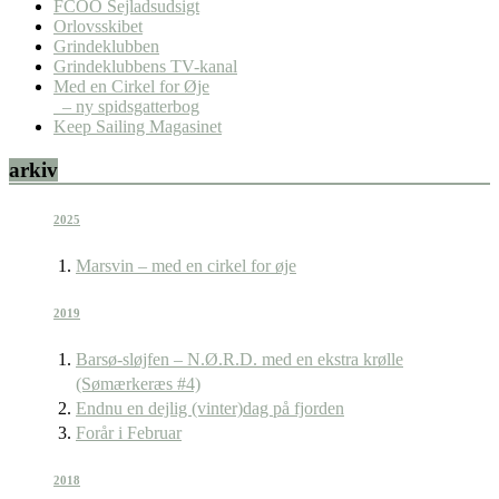
FCOO Sejladsudsigt
Orlovsskibet
Grindeklubben
Grindeklubbens TV-kanal
Med en Cirkel for Øje
– ny spidsgatterbog
Keep Sailing Magasinet
arkiv
2025
Marsvin – med en cirkel for øje
2019
Barsø-sløjfen – N.Ø.R.D. med en ekstra krølle
(Sømærkeræs #4)
Endnu en dejlig (vinter)dag på fjorden
Forår i Februar
2018