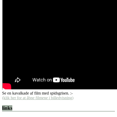
Se en kavalkade af film med spidsgrisen. :-
(klik her for at åbne filmene i billedvisning)
links