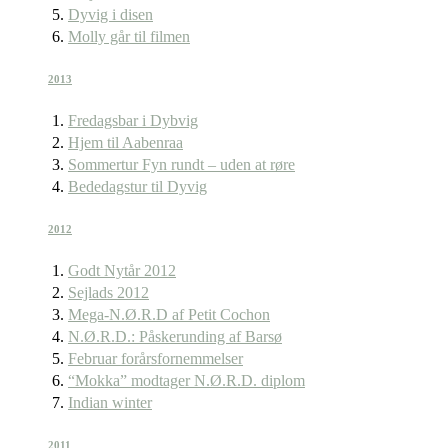
Dyvig i disen
Molly går til filmen
2013
Fredagsbar i Dybvig
Hjem til Aabenraa
Sommertur Fyn rundt – uden at røre
Bededagstur til Dyvig
2012
Godt Nytår 2012
Sejlads 2012
Mega-N.Ø.R.D af Petit Cochon
N.Ø.R.D.: Påskerunding af Barsø
Februar forårsfornemmelser
“Mokka” modtager N.Ø.R.D. diplom
Indian winter
2011