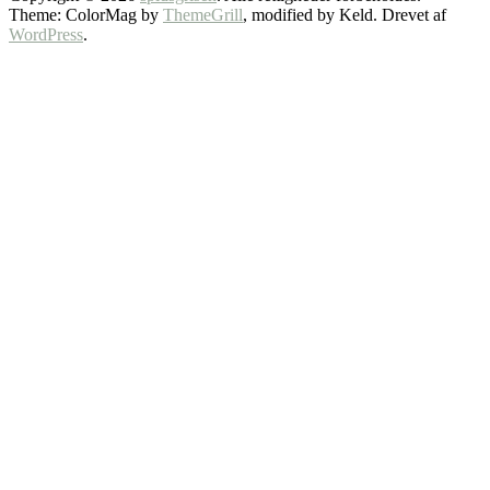
Theme: ColorMag by
ThemeGrill
, modified by Keld. Drevet af
WordPress
.