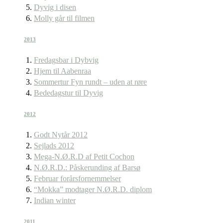
Dyvig i disen
Molly går til filmen
2013
Fredagsbar i Dybvig
Hjem til Aabenraa
Sommertur Fyn rundt – uden at røre
Bededagstur til Dyvig
2012
Godt Nytår 2012
Sejlads 2012
Mega-N.Ø.R.D af Petit Cochon
N.Ø.R.D.: Påskerunding af Barsø
Februar forårsfornemmelser
“Mokka” modtager N.Ø.R.D. diplom
Indian winter
2011