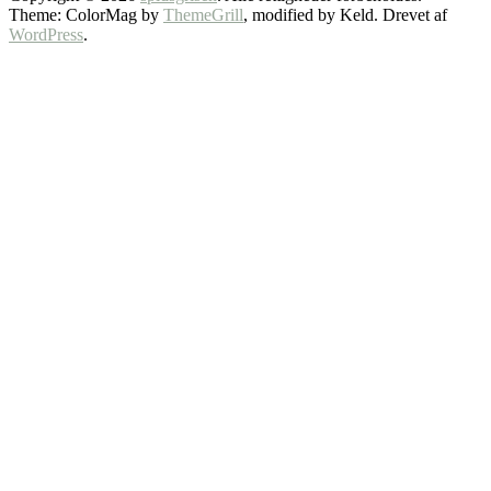
Theme: ColorMag by
ThemeGrill
, modified by Keld. Drevet af
WordPress
.