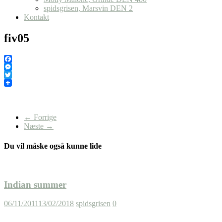
spidsgrisen, Marsvin DEN 2
Kontakt
fiv05
Facebook
Messenger
Twitter
← Forrige
Næste →
Du vil måske også kunne lide
Indian summer
06/11/2011
13/02/2018
spidsgrisen
0