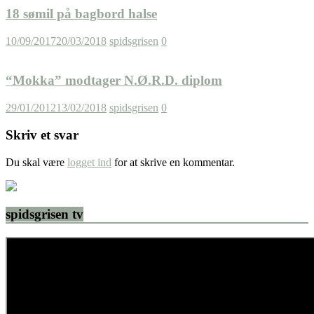
18 sømil på bagbord halse
10/09/2017
20/03/2018
spidsgrisen
0
“Mokka” modtager N.Ø.R.D. diplom
29/01/2012
13/02/2018
spidsgrisen
0
Skriv et svar
Du skal være
logget ind
for at skrive en kommentar.
spidsgrisen tv