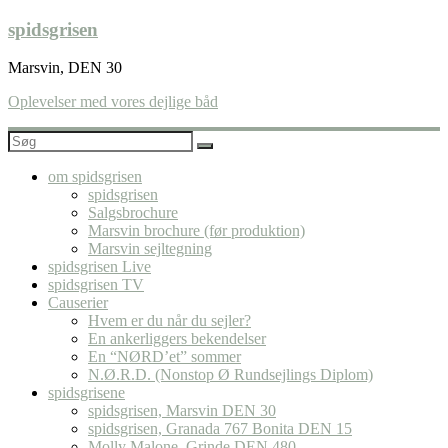
Skip
spidsgrisen
to
content
Marsvin, DEN 30
Oplevelser med vores dejlige båd
om spidsgrisen
spidsgrisen
Salgsbrochure
Marsvin brochure (før produktion)
Marsvin sejltegning
spidsgrisen Live
spidsgrisen TV
Causerier
Hvem er du når du sejler?
En ankerliggers bekendelser
En “NØRD’et” sommer
N.Ø.R.D. (Nonstop Ø Rundsejlings Diplom)
spidsgrisene
spidsgrisen, Marsvin DEN 30
spidsgrisen, Granada 767 Bonita DEN 15
Molly Malone, Grinde DEN 480