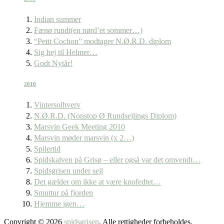
Indian summer
Fænø rundt(en nørd’et sommer…)
“Petit Cochon” modtager N.Ø.R.D. diplom
Sig hej til Helmer…
Godt Nytår!
2010
Vintersolhverv
N.Ø.R.D. (Nonstop Ø Rundsejlings Diplom)
Marsvin Geek Meeting 2010
Marsvin møder marsvin (x 2…)
Spilertid
Spidskalven på Grisø – eller også var det omvendt…
Spidsgrisen under sejl
Det gælder om ikke at være knofedtet…
Smuttur på fjorden
Hjemme igen…
Copyright © 2026
spidsgrisen
. Alle rettigheder forbeholdes.