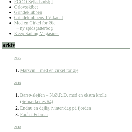
FCOO Sejladsudsigt
Orlovsskibet
Grindeklubben
Grindeklubbens TV-kanal
Med en Cirkel for Øje
– ny spidsgatterbog
Keep Sailing Magasinet
arkiv
2025
Marsvin – med en cirkel for øje
2019
Barsø-sløjfen – N.Ø.R.D. med en ekstra krølle
(Sømærkeræs #4)
Endnu en dejlig (vinter)dag på fjorden
Forår i Februar
2018