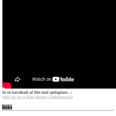
Se en kavalkade af film med spidsgrisen. :-
(klik her for at åbne filmene i billedvisning)
links