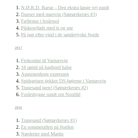
N.Ø.R.D. Barsø – Den ekstra lange vej rundt
Danser med marsvin (Sømærkeræs #3)
Fællestur i forårssol
Påskesejlads med is og sne
På jagt efter vind i de sønderjyske fjorde
2017
Frokosttur til Varnæsvig
18 sømil på bagbord halse
Augustenborg expressen
Spidsgrisen tjekker DS-bøjerne i Varnæsvig
Tranesand igen! (Sømærkeræs #2)
Forårshygge rundt om Nordild
2016
Tranesand (Sømærkeræs #1)
En sommeraften på fjorden
Nørderier med Martin