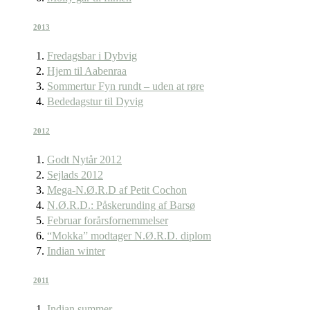
2013
Fredagsbar i Dybvig
Hjem til Aabenraa
Sommertur Fyn rundt – uden at røre
Bededagstur til Dyvig
2012
Godt Nytår 2012
Sejlads 2012
Mega-N.Ø.R.D af Petit Cochon
N.Ø.R.D.: Påskerunding af Barsø
Februar forårsfornemmelser
“Mokka” modtager N.Ø.R.D. diplom
Indian winter
2011
Indian summer