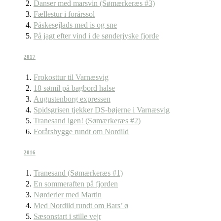
Danser med marsvin (Sømærkeræs #3)
Fællestur i forårssol
Påskesejlads med is og sne
På jagt efter vind i de sønderjyske fjorde
2017
Frokosttur til Varnæsvig
18 sømil på bagbord halse
Augustenborg expressen
Spidsgrisen tjekker DS-bøjerne i Varnæsvig
Tranesand igen! (Sømærkeræs #2)
Forårshygge rundt om Nordild
2016
Tranesand (Sømærkeræs #1)
En sommeraften på fjorden
Nørderier med Martin
Med Nordild rundt om Bars’ ø
Sæsonstart i stille vejr