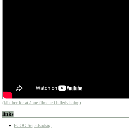
(klik her for at åbne filmene i billedvisning)
links
FCOO Sejladsudsigt