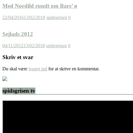
Med Nordild rundt om Bars’ ø
22/04/2016
13/02/2018
spidsgrisen
0
Sejlads 2012
04/11/2012
13/02/2018
spidsgrisen
0
Skriv et svar
Du skal være
logget ind
for at skrive en kommentar.
spidsgrisen tv