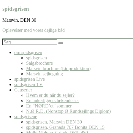
Skip
spidsgrisen
to
content
Marsvin, DEN 30
Oplevelser med vores dejlige båd
om spidsgrisen
spidsgrisen
Salgsbrochure
Marsvin brochure (før produktion)
Marsvin sejltegning
spidsgrisen Live
spidsgrisen TV
Causerier
Hvem er du når du sejler?
En ankerliggers bekendelser
En “NØRD’et” sommer
N.Ø.R.D. (Nonstop Ø Rundsejlings Diplom)
spidsgrisene
spidsgrisen, Marsvin DEN 30
spidsgrisen, Granada 767 Bonita DEN 15
Molly Malone, Grinde DEN 480