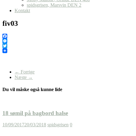
spidsgrisen, Marsvin DEN 2
Kontakt
fiv03
Facebook
Messenger
Twitter
← Forrige
Næste →
Du vil måske også kunne lide
18 sømil på bagbord halse
10/09/2017
20/03/2018
spidsgrisen
0