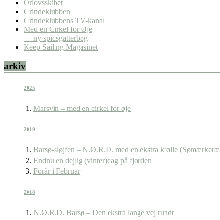
Orlovsskibet
Grindeklubben
Grindeklubbens TV-kanal
Med en Cirkel for Øje
– ny spidsgatterbog
Keep Sailing Magasinet
arkiv
2025
Marsvin – med en cirkel for øje
2019
Barsø-sløjfen – N.Ø.R.D. med en ekstra krølle (Sømærkeræ
Endnu en dejlig (vinter)dag på fjorden
Forår i Februar
2018
N.Ø.R.D. Barsø – Den ekstra lange vej rundt