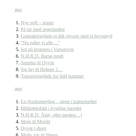
2015
Nye sejl! – teaser
På tur med pegepinden
Gennakersejlads er lidt sjovere med et bovspryd
“Nu ruller vi alle…”
Sol på kroppen i Varnæsvig
N.Ø.R.D. Barsø rundt
Smuttur til Dyvig
Sig hej til Helmer 2…
Transportsejlads for fuld hammer
2014
En fjordomsejling – alene i kalmebæltet
Biblioteksbåd i kyndige hænder
N.Ø.R.D. Årø(- eller næsten…)
Mojn til Morild
Dyvig i disen
Molly går til filmen