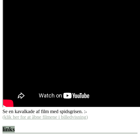
Se en kavalkade af film med spidsgrisen. :-
(klik her for at åbne filmene i billedvisning)
links