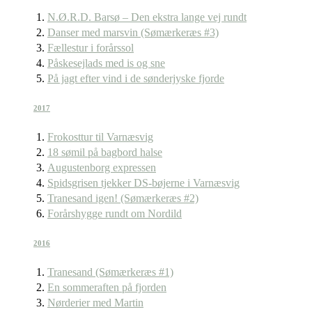
N.Ø.R.D. Barsø – Den ekstra lange vej rundt
Danser med marsvin (Sømærkeræs #3)
Fællestur i forårssol
Påskesejlads med is og sne
På jagt efter vind i de sønderjyske fjorde
2017
Frokosttur til Varnæsvig
18 sømil på bagbord halse
Augustenborg expressen
Spidsgrisen tjekker DS-bøjerne i Varnæsvig
Tranesand igen! (Sømærkeræs #2)
Forårshygge rundt om Nordild
2016
Tranesand (Sømærkeræs #1)
En sommeraften på fjorden
Nørderier med Martin