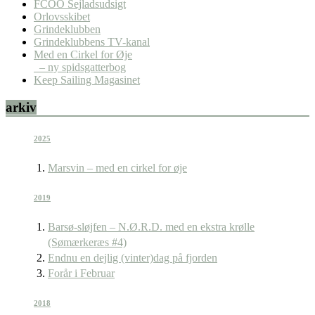
FCOO Sejladsudsigt
Orlovsskibet
Grindeklubben
Grindeklubbens TV-kanal
Med en Cirkel for Øje
– ny spidsgatterbog
Keep Sailing Magasinet
arkiv
2025
Marsvin – med en cirkel for øje
2019
Barsø-sløjfen – N.Ø.R.D. med en ekstra krølle
(Sømærkeræs #4)
Endnu en dejlig (vinter)dag på fjorden
Forår i Februar
2018