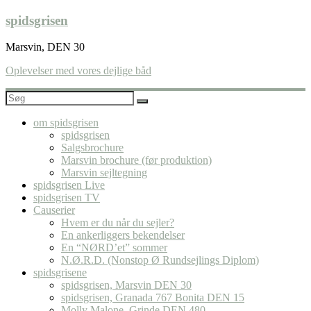
Skip
spidsgrisen
to
content
Marsvin, DEN 30
Oplevelser med vores dejlige båd
om spidsgrisen
spidsgrisen
Salgsbrochure
Marsvin brochure (før produktion)
Marsvin sejltegning
spidsgrisen Live
spidsgrisen TV
Causerier
Hvem er du når du sejler?
En ankerliggers bekendelser
En “NØRD’et” sommer
N.Ø.R.D. (Nonstop Ø Rundsejlings Diplom)
spidsgrisene
spidsgrisen, Marsvin DEN 30
spidsgrisen, Granada 767 Bonita DEN 15
Molly Malone, Grinde DEN 480