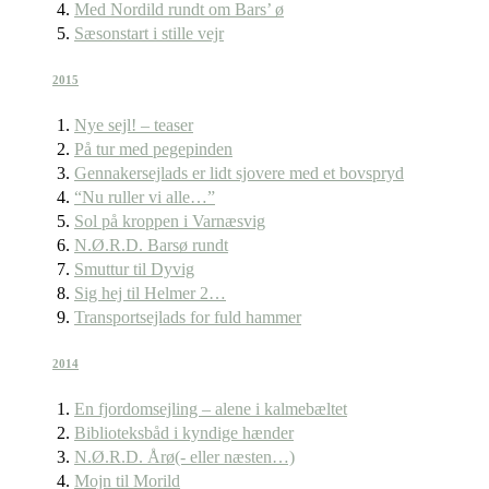
Med Nordild rundt om Bars’ ø
Sæsonstart i stille vejr
2015
Nye sejl! – teaser
På tur med pegepinden
Gennakersejlads er lidt sjovere med et bovspryd
“Nu ruller vi alle…”
Sol på kroppen i Varnæsvig
N.Ø.R.D. Barsø rundt
Smuttur til Dyvig
Sig hej til Helmer 2…
Transportsejlads for fuld hammer
2014
En fjordomsejling – alene i kalmebæltet
Biblioteksbåd i kyndige hænder
N.Ø.R.D. Årø(- eller næsten…)
Mojn til Morild