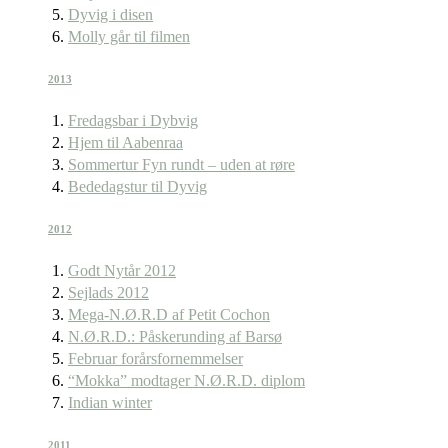
Dyvig i disen
Molly går til filmen
2013
Fredagsbar i Dybvig
Hjem til Aabenraa
Sommertur Fyn rundt – uden at røre
Bededagstur til Dyvig
2012
Godt Nytår 2012
Sejlads 2012
Mega-N.Ø.R.D af Petit Cochon
N.Ø.R.D.: Påskerunding af Barsø
Februar forårsfornemmelser
“Mokka” modtager N.Ø.R.D. diplom
Indian winter
2011