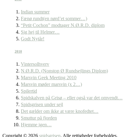
Indian summer
Fænø rundt(en nørd’et sommer…)
“Petit Cochon” modtager N.Ø.R.D. diplom
Sig hej til Helmer…
Godt Nytår!
2010
Vintersolhverv
N.Ø.R.D. (Nonstop Ø Rundsejlings Diplom)
Marsvin Geek Meeting 2010
Marsvin møder marsvin (x 2…)
Spilertid
Spidskalven på Grisø – eller også var det omvendt…
Spidsgrisen under sejl
Det gælder om ikke at være knofedtet…
Smuttur på fjorden
Hjemme igen…
Copyright © 2026
spidsgrisen
. Alle rettigheder forbeholdes.