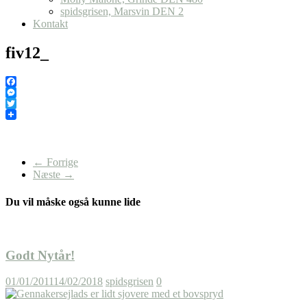
spidsgrisen, Marsvin DEN 2
Kontakt
fiv12_
Facebook
Messenger
Twitter
← Forrige
Næste →
Du vil måske også kunne lide
Godt Nytår!
01/01/2011
14/02/2018
spidsgrisen
0