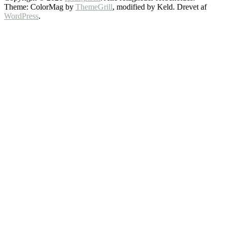
Theme: ColorMag by
ThemeGrill
, modified by Keld. Drevet af
WordPress
.