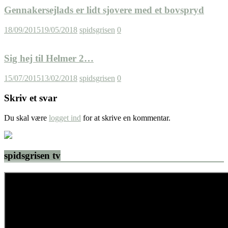
Gennakersejlads er lidt sjovere med et bovspryd
18/09/2015
19/05/2018
spidsgrisen
0
Sig hej til Helmer 2…
15/07/2015
13/02/2018
spidsgrisen
0
Skriv et svar
Du skal være
logget ind
for at skrive en kommentar.
spidsgrisen tv