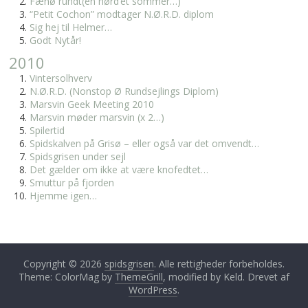
Fænø rundt(en nørd’et sommer…)
“Petit Cochon” modtager N.Ø.R.D. diplom
Sig hej til Helmer…
Godt Nytår!
2010
Vintersolhverv
N.Ø.R.D. (Nonstop Ø Rundsejlings Diplom)
Marsvin Geek Meeting 2010
Marsvin møder marsvin (x 2…)
Spilertid
Spidskalven på Grisø – eller også var det omvendt…
Spidsgrisen under sejl
Det gælder om ikke at være knofedtet…
Smuttur på fjorden
Hjemme igen…
Copyright © 2026
spidsgrisen
. Alle rettigheder forbeholdes.
Theme: ColorMag by
ThemeGrill
, modified by Keld. Drevet af
WordPress
.