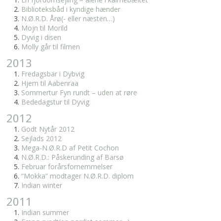
Biblioteksbåd i kyndige hænder
N.Ø.R.D. Årø(- eller næsten…)
Mojn til Morild
Dyvig i disen
Molly går til filmen
2013
Fredagsbar i Dybvig
Hjem til Aabenraa
Sommertur Fyn rundt – uden at røre
Bededagstur til Dyvig
2012
Godt Nytår 2012
Sejlads 2012
Mega-N.Ø.R.D af Petit Cochon
N.Ø.R.D.: Påskerunding af Barsø
Februar forårsfornemmelser
“Mokka” modtager N.Ø.R.D. diplom
Indian winter
2011
Indian summer