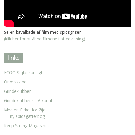
Se en kavalkade af film med spidsgrisen. :-
(klik her for at åbne filmene i billedvisning)
links
FCOO Sejladsudsigt
Orlovsskibet
Grindeklubben
Grindeklubbens TV-kanal
Med en Cirkel for Øje
– ny spidsgatterbog
Keep Sailing Magasinet