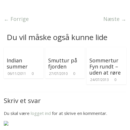
o
e
t
o
n
t
k
g
e
e
r
← Forrige
Næste →
r
Du vil måske også kunne lide
Indian
Smuttur på
Sommertur
summer
fjorden
Fyn rundt –
uden at røre
06/11/2011
0
27/07/2010
0
24/07/2013
0
Skriv et svar
Du skal være
logget ind
for at skrive en kommentar.