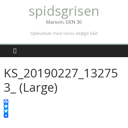
Skip
spidsgrisen
to
content
Marsvin, DEN 30
Oplevelser med vores dejlige båd
KS_20190227_13275
3_ (Large)
F
a
M
c
e
T
e
s
w
b
s
i