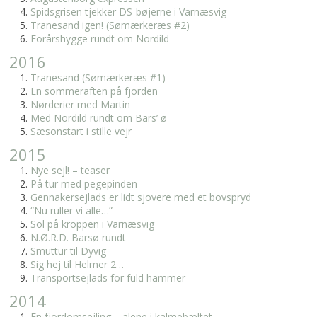
Spidsgrisen tjekker DS-bøjerne i Varnæsvig
Tranesand igen! (Sømærkeræs #2)
Forårshygge rundt om Nordild
2016
Tranesand (Sømærkeræs #1)
En sommeraften på fjorden
Nørderier med Martin
Med Nordild rundt om Bars’ ø
Sæsonstart i stille vejr
2015
Nye sejl! – teaser
På tur med pegepinden
Gennakersejlads er lidt sjovere med et bovspryd
“Nu ruller vi alle…”
Sol på kroppen i Varnæsvig
N.Ø.R.D. Barsø rundt
Smuttur til Dyvig
Sig hej til Helmer 2…
Transportsejlads for fuld hammer
2014
En fjordomsejling – alene i kalmebæltet