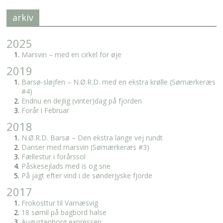
arkiv
2025
Marsvin – med en cirkel for øje
2019
Barsø-sløjfen – N.Ø.R.D. med en ekstra krølle (Sømærkeræs
#4)
Endnu en dejlig (vinter)dag på fjorden
Forår i Februar
2018
N.Ø.R.D. Barsø – Den ekstra lange vej rundt
Danser med marsvin (Sømærkeræs #3)
Fællestur i forårssol
Påskesejlads med is og sne
På jagt efter vind i de sønderjyske fjorde
2017
Frokosttur til Varnæsvig
18 sømil på bagbord halse
Augustenborg expressen