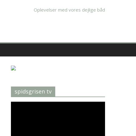
Oplevelser med vores dejlige båd
spidsgrisen tv