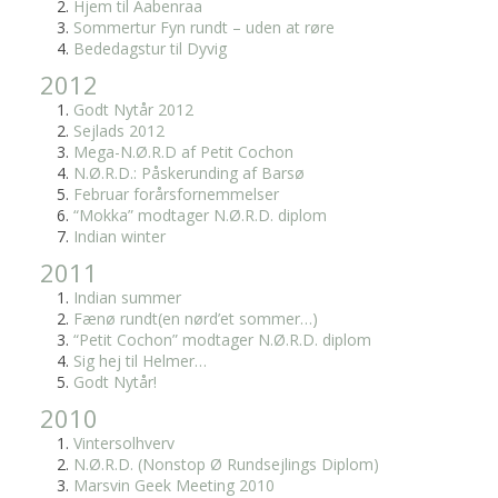
Hjem til Aabenraa
Sommertur Fyn rundt – uden at røre
Bededagstur til Dyvig
2012
Godt Nytår 2012
Sejlads 2012
Mega-N.Ø.R.D af Petit Cochon
N.Ø.R.D.: Påskerunding af Barsø
Februar forårsfornemmelser
“Mokka” modtager N.Ø.R.D. diplom
Indian winter
2011
Indian summer
Fænø rundt(en nørd’et sommer…)
“Petit Cochon” modtager N.Ø.R.D. diplom
Sig hej til Helmer…
Godt Nytår!
2010
Vintersolhverv
N.Ø.R.D. (Nonstop Ø Rundsejlings Diplom)
Marsvin Geek Meeting 2010