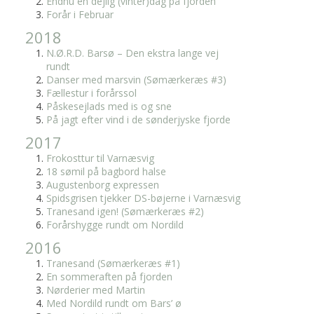
Endnu en dejlig (vinter)dag på fjorden
Forår i Februar
2018
N.Ø.R.D. Barsø – Den ekstra lange vej
rundt
Danser med marsvin (Sømærkeræs #3)
Fællestur i forårssol
Påskesejlads med is og sne
På jagt efter vind i de sønderjyske fjorde
2017
Frokosttur til Varnæsvig
18 sømil på bagbord halse
Augustenborg expressen
Spidsgrisen tjekker DS-bøjerne i Varnæsvig
Tranesand igen! (Sømærkeræs #2)
Forårshygge rundt om Nordild
2016
Tranesand (Sømærkeræs #1)
En sommeraften på fjorden
Nørderier med Martin
Med Nordild rundt om Bars’ ø