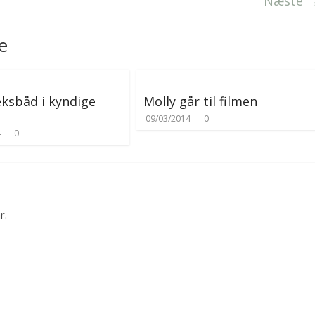
Næste 
e
eksbåd i kyndige
Molly går til filmen
09/03/2014
0
4
0
r.