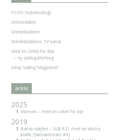
FCOO Sejladsudsigt
Orlovsskibet
Grindeklubben
Grindeklubbens TV-kanal
Med en Cirkel for Øje
– ny spidsgatterbog
Keep Sailing Magasinet
arkiv
2025
Marsvin – med en cirkel for øje
2019
Barsø-sløjfen – N.Ø.R.D. med en ekstra
krølle (Sømærkeræs #4)