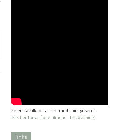
→
Se en kavalkade af film med spidsgrisen. :-
(klik her for at åbne filmene i billedvisning)
links