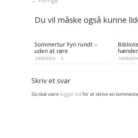
← Forrige
r
Du vil måske også kunne lid
Sommertur Fyn rundt –
Bibliot
uden at røre
hænder
24/07/2013
0
10/06/201
Skriv et svar
Du skal være
logget ind
for at skrive en kommenta