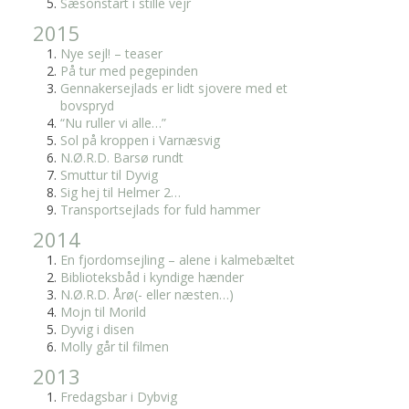
Sæsonstart i stille vejr
2015
Nye sejl! – teaser
På tur med pegepinden
Gennakersejlads er lidt sjovere med et
bovspryd
“Nu ruller vi alle…”
Sol på kroppen i Varnæsvig
N.Ø.R.D. Barsø rundt
Smuttur til Dyvig
Sig hej til Helmer 2…
Transportsejlads for fuld hammer
2014
En fjordomsejling – alene i kalmebæltet
Biblioteksbåd i kyndige hænder
N.Ø.R.D. Årø(- eller næsten…)
Mojn til Morild
Dyvig i disen
Molly går til filmen
2013
Fredagsbar i Dybvig