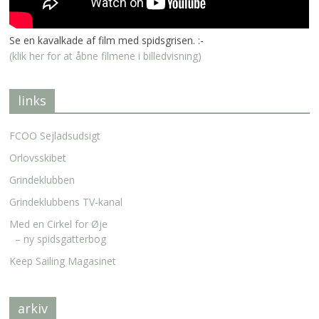
Se en kavalkade af film med spidsgrisen. :-
(klik her for at åbne filmene i billedvisning)
links
FCOO Sejladsudsigt
Orlovsskibet
Grindeklubben
Grindeklubbens TV-kanal
Med en Cirkel for Øje
– ny spidsgatterbog
Keep Sailing Magasinet
arkiv