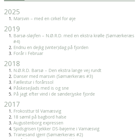
2025
Marsvin – med en cirkel for øje
2019
Barsø-sløjfen – N.Ø.R.D. med en ekstra krølle (Sømærkeræs
#4)
Endnu en dejlig (vinter)dag på fjorden
Forår i Februar
2018
N.Ø.R.D. Barsø – Den ekstra lange vej rundt
Danser med marsvin (Sømærkeræs #3)
Fællestur i forårssol
Påskesejlads med is og sne
På jagt efter vind i de sønderjyske fjorde
2017
Frokosttur til Varnæsvig
18 sømil på bagbord halse
Augustenborg expressen
Spidsgrisen tjekker DS-bøjerne i Varnæsvig
Tranesand igen! (Sømærkeræs #2)