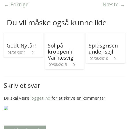
e
r
← Forrige
Næste →
r
Du vil måske også kunne lide
Godt Nytår!
Sol på
Spidsgrisen
kroppen i
under sejl
01/01/2011
0
Varnæsvig
02/08/2010
0
09/08/2015
0
Skriv et svar
Du skal være
logget ind
for at skrive en kommentar.