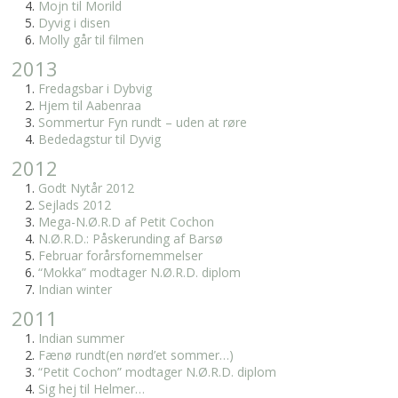
Mojn til Morild
Dyvig i disen
Molly går til filmen
2013
Fredagsbar i Dybvig
Hjem til Aabenraa
Sommertur Fyn rundt – uden at røre
Bededagstur til Dyvig
2012
Godt Nytår 2012
Sejlads 2012
Mega-N.Ø.R.D af Petit Cochon
N.Ø.R.D.: Påskerunding af Barsø
Februar forårsfornemmelser
“Mokka” modtager N.Ø.R.D. diplom
Indian winter
2011
Indian summer
Fænø rundt(en nørd’et sommer…)
“Petit Cochon” modtager N.Ø.R.D. diplom
Sig hej til Helmer…