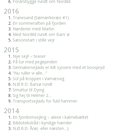
Forårshygge rundt om Nordild
2016
Tranesand (Sømærkeræs #1)
En sommeraften på fjorden
Nørderier med Martin
Med Nordild rundt om Bars’ ø
Sæsonstart i stille vejr
2015
Nye sejl! – teaser
På tur med pegepinden
Gennakersejlads er lidt sjovere med et bovspryd
“Nu ruller vi alle…”
Sol på kroppen i Varnæsvig
N.Ø.R.D. Barsø rundt
Smuttur til Dyvig
Sig hej til Helmer 2…
Transportsejlads for fuld hammer
2014
En fjordomsejling – alene i kalmebæltet
Biblioteksbåd i kyndige hænder
N.Ø.R.D. Årø(- eller næsten…)