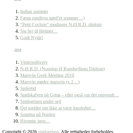
Indian summer
Fænø rundt(en nørd’et sommer…)
“Petit Cochon” modtager N.Ø.R.D. diplom
Sig hej til Helmer…
Godt Nytår!
2010
Vintersolhverv
N.Ø.R.D. (Nonstop Ø Rundsejlings Diplom)
Marsvin Geek Meeting 2010
Marsvin møder marsvin (x 2…)
Spilertid
Spidskalven på Grisø – eller også var det omvendt…
Spidsgrisen under sejl
Det gælder om ikke at være knofedtet…
Smuttur på fjorden
Hjemme igen…
Copyright © 2026
spidsgrisen
. Alle rettigheder forbeholdes.