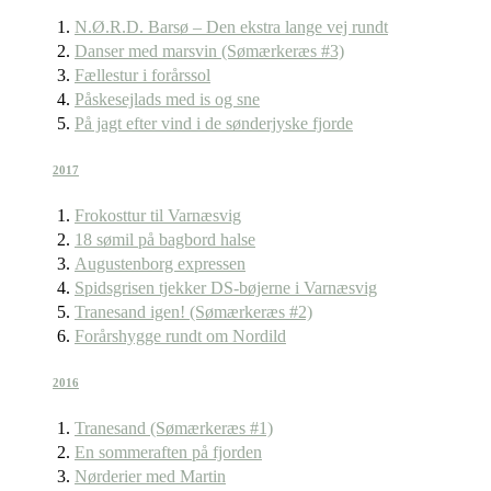
N.Ø.R.D. Barsø – Den ekstra lange vej rundt
Danser med marsvin (Sømærkeræs #3)
Fællestur i forårssol
Påskesejlads med is og sne
På jagt efter vind i de sønderjyske fjorde
2017
Frokosttur til Varnæsvig
18 sømil på bagbord halse
Augustenborg expressen
Spidsgrisen tjekker DS-bøjerne i Varnæsvig
Tranesand igen! (Sømærkeræs #2)
Forårshygge rundt om Nordild
2016
Tranesand (Sømærkeræs #1)
En sommeraften på fjorden
Nørderier med Martin