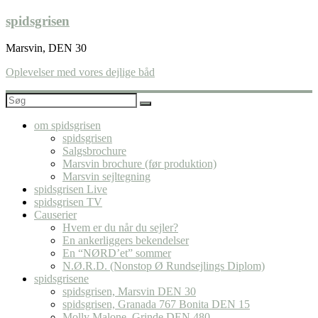
Skip
spidsgrisen
to
content
Marsvin, DEN 30
Oplevelser med vores dejlige båd
om spidsgrisen
spidsgrisen
Salgsbrochure
Marsvin brochure (før produktion)
Marsvin sejltegning
spidsgrisen Live
spidsgrisen TV
Causerier
Hvem er du når du sejler?
En ankerliggers bekendelser
En “NØRD’et” sommer
N.Ø.R.D. (Nonstop Ø Rundsejlings Diplom)
spidsgrisene
spidsgrisen, Marsvin DEN 30
spidsgrisen, Granada 767 Bonita DEN 15
Molly Malone, Grinde DEN 480