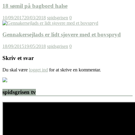
18 sømil på bagbord halse
10/09/2017
20/03/2018
spidsgrisen
0
Gennakersejlads er lidt sjovere med et bovspryd
18/09/2015
19/05/2018
spidsgrisen
0
Skriv et svar
Du skal være
logget ind
for at skrive en kommentar.
spidsgrisen tv