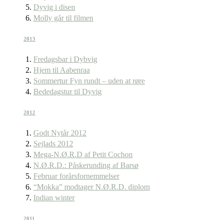
Dyvig i disen
Molly går til filmen
2013
Fredagsbar i Dybvig
Hjem til Aabenraa
Sommertur Fyn rundt – uden at røre
Bededagstur til Dyvig
2012
Godt Nytår 2012
Sejlads 2012
Mega-N.Ø.R.D af Petit Cochon
N.Ø.R.D.: Påskerunding af Barsø
Februar forårsfornemmelser
“Mokka” modtager N.Ø.R.D. diplom
Indian winter
2011