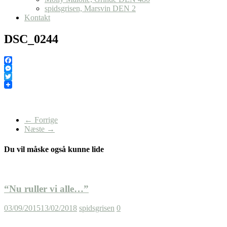
spidsgrisen, Marsvin DEN 2
Kontakt
DSC_0244
Facebook
Messenger
Twitter
← Forrige
Næste →
Du vil måske også kunne lide
“Nu ruller vi alle…”
03/09/2015
13/02/2018
spidsgrisen
0