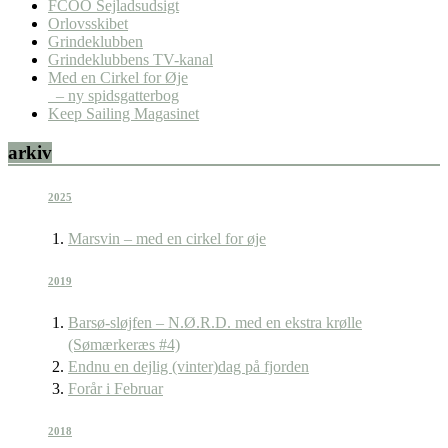
FCOO Sejladsudsigt
Orlovsskibet
Grindeklubben
Grindeklubbens TV-kanal
Med en Cirkel for Øje
– ny spidsgatterbog
Keep Sailing Magasinet
arkiv
2025
Marsvin – med en cirkel for øje
2019
Barsø-sløjfen – N.Ø.R.D. med en ekstra krølle
(Sømærkeræs #4)
Endnu en dejlig (vinter)dag på fjorden
Forår i Februar
2018