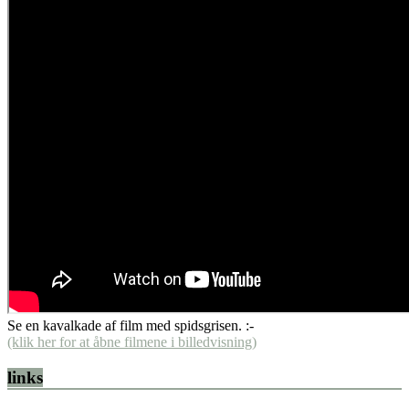
Se en kavalkade af film med spidsgrisen. :-
(klik her for at åbne filmene i billedvisning)
links