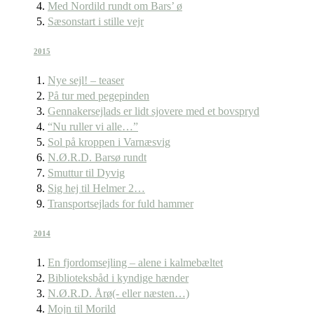
Med Nordild rundt om Bars’ ø
Sæsonstart i stille vejr
2015
Nye sejl! – teaser
På tur med pegepinden
Gennakersejlads er lidt sjovere med et bovspryd
“Nu ruller vi alle…”
Sol på kroppen i Varnæsvig
N.Ø.R.D. Barsø rundt
Smuttur til Dyvig
Sig hej til Helmer 2…
Transportsejlads for fuld hammer
2014
En fjordomsejling – alene i kalmebæltet
Biblioteksbåd i kyndige hænder
N.Ø.R.D. Årø(- eller næsten…)
Mojn til Morild