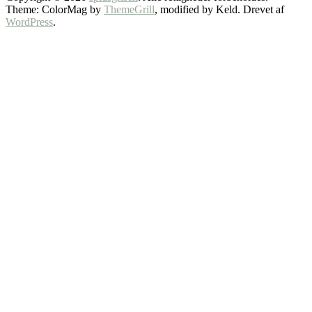
Theme: ColorMag by
ThemeGrill
, modified by Keld. Drevet af
WordPress
.