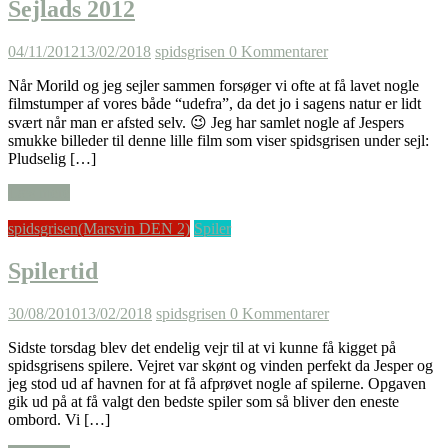
Sejlads 2012
04/11/2012
13/02/2018
spidsgrisen
0 Kommentarer
Når Morild og jeg sejler sammen forsøger vi ofte at få lavet nogle
filmstumper af vores både “udefra”, da det jo i sagens natur er lidt
svært når man er afsted selv. 😉 Jeg har samlet nogle af Jespers
smukke billeder til denne lille film som viser spidsgrisen under sejl:
Pludselig […]
Læs mere
spidsgrisen(Marsvin DEN 2)
Spiler
Spilertid
30/08/2010
13/02/2018
spidsgrisen
0 Kommentarer
Sidste torsdag blev det endelig vejr til at vi kunne få kigget på
spidsgrisens spilere. Vejret var skønt og vinden perfekt da Jesper og
jeg stod ud af havnen for at få afprøvet nogle af spilerne. Opgaven
gik ud på at få valgt den bedste spiler som så bliver den eneste
ombord. Vi […]