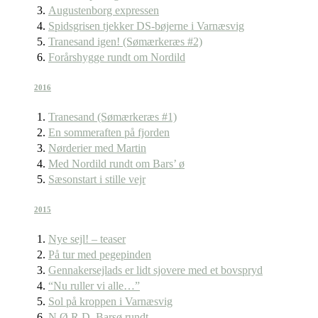
Augustenborg expressen
Spidsgrisen tjekker DS-bøjerne i Varnæsvig
Tranesand igen! (Sømærkeræs #2)
Forårshygge rundt om Nordild
2016
Tranesand (Sømærkeræs #1)
En sommeraften på fjorden
Nørderier med Martin
Med Nordild rundt om Bars’ ø
Sæsonstart i stille vejr
2015
Nye sejl! – teaser
På tur med pegepinden
Gennakersejlads er lidt sjovere med et bovspryd
“Nu ruller vi alle…”
Sol på kroppen i Varnæsvig
N.Ø.R.D. Barsø rundt