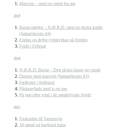
Marsvin – med en cirkel for øje
2019
Barsø-sløjfen – N.Ø.R.D. med en ekstra krølle
(Sømærkeræs #4)
Endnu en dejlig (vinter)dag på fjorden
Forår i Februar
2018
N.Ø.R.D. Barsø – Den ekstra lange vej rundt
Danser med marsvin (Sømærkeræs #3)
Fællestur i forårssol
Påskesejlads med is og sne
På jagt efter vind i de sønderjyske fjorde
2017
Frokosttur til Varnæsvig
18 sømil på bagbord halse