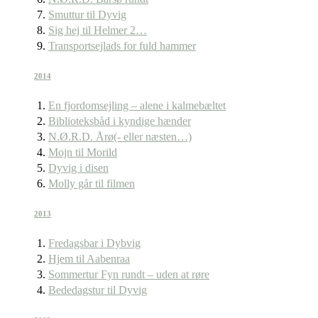
Smuttur til Dyvig
Sig hej til Helmer 2…
Transportsejlads for fuld hammer
2014
En fjordomsejling – alene i kalmebæltet
Biblioteksbåd i kyndige hænder
N.Ø.R.D. Årø(- eller næsten…)
Mojn til Morild
Dyvig i disen
Molly går til filmen
2013
Fredagsbar i Dybvig
Hjem til Aabenraa
Sommertur Fyn rundt – uden at røre
Bededagstur til Dyvig