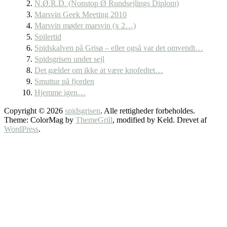
N.Ø.R.D. (Nonstop Ø Rundsejlings Diplom)
Marsvin Geek Meeting 2010
Marsvin møder marsvin (x 2…)
Spilertid
Spidskalven på Grisø – eller også var det omvendt…
Spidsgrisen under sejl
Det gælder om ikke at være knofedtet…
Smuttur på fjorden
Hjemme igen…
Copyright © 2026
spidsgrisen
. Alle rettigheder forbeholdes.
Theme: ColorMag by
ThemeGrill
, modified by Keld. Drevet af
WordPress
.