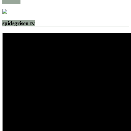
Læs mere
spidsgrisen tv