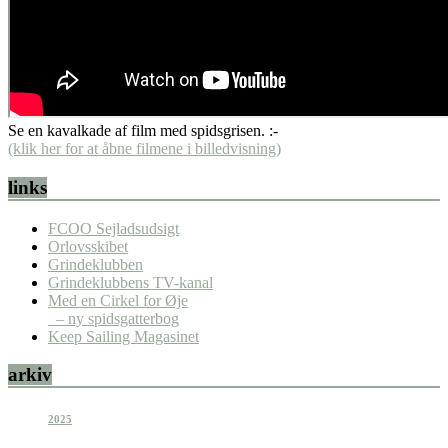
Se en kavalkade af film med spidsgrisen. :-
(klik her for at åbne filmene i billedvisning)
links
FCOO Sejladsudsigt
Orlovsskibet
Grindeklubben
Grindeklubbens TV-kanal
Med en Cirkel for Øje
– ny spidsgatterbog
Keep Sailing Magasinet
arkiv
2025