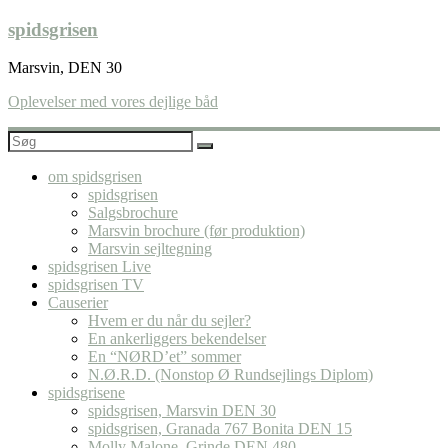
Skip
spidsgrisen
to
content
Marsvin, DEN 30
Oplevelser med vores dejlige båd
om spidsgrisen
spidsgrisen
Salgsbrochure
Marsvin brochure (før produktion)
Marsvin sejltegning
spidsgrisen Live
spidsgrisen TV
Causerier
Hvem er du når du sejler?
En ankerliggers bekendelser
En “NØRD’et” sommer
N.Ø.R.D. (Nonstop Ø Rundsejlings Diplom)
spidsgrisene
spidsgrisen, Marsvin DEN 30
spidsgrisen, Granada 767 Bonita DEN 15
Molly Malone, Grinde DEN 480