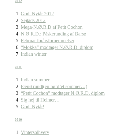
2012
Godt Nytår 2012
Sejlads 2012
Mega-N.Ø.R.D af Petit Cochon
N.Ø.R.D.: Påskerunding af Barsø
Februar forårsfornemmelser
“Mokka” modtager N.Ø.R.D. diplom
Indian winter
2011
Indian summer
Fænø rundt(en nørd’et sommer…)
“Petit Cochon” modtager N.Ø.R.D. diplom
Sig hej til Helmer…
Godt Nytår!
2010
Vintersolhverv