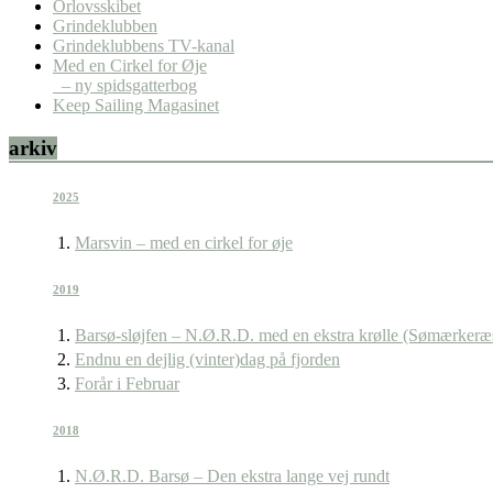
Orlovsskibet
Grindeklubben
Grindeklubbens TV-kanal
Med en Cirkel for Øje
– ny spidsgatterbog
Keep Sailing Magasinet
arkiv
2025
Marsvin – med en cirkel for øje
2019
Barsø-sløjfen – N.Ø.R.D. med en ekstra krølle (Sømærkeræ
Endnu en dejlig (vinter)dag på fjorden
Forår i Februar
2018
N.Ø.R.D. Barsø – Den ekstra lange vej rundt