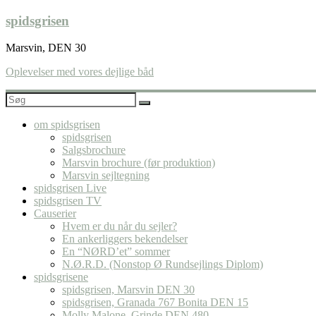
Skip
spidsgrisen
to
content
Marsvin, DEN 30
Oplevelser med vores dejlige båd
om spidsgrisen
spidsgrisen
Salgsbrochure
Marsvin brochure (før produktion)
Marsvin sejltegning
spidsgrisen Live
spidsgrisen TV
Causerier
Hvem er du når du sejler?
En ankerliggers bekendelser
En “NØRD’et” sommer
N.Ø.R.D. (Nonstop Ø Rundsejlings Diplom)
spidsgrisene
spidsgrisen, Marsvin DEN 30
spidsgrisen, Granada 767 Bonita DEN 15
Molly Malone, Grinde DEN 480