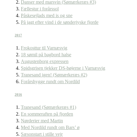
Danser med marsvin (Sømærkeræs #3)
Fællestur i forårssol
Påskesejlads med is og sne
På jagt efter vind i de sønderjyske fjorde
2017
Frokosttur til Varnæsvig
18 sømil på bagbord halse
Augustenborg expressen
Spidsgrisen tjekker DS-bøjerne i Varnæsvig
Tranesand igen! (Sømærkeræs #2)
Forårshygge rundt om Nordild
2016
Tranesand (Sømærkeræs #1)
En sommeraften på fjorden
Nørderier med Martin
Med Nordild rundt om Bars’ ø
Sæsonstart i stille vejr