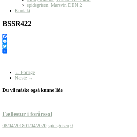
spidsgrisen, Marsvin DEN 2
Kontakt
BSSR422
Facebook
Messenger
Twitter
← Forrige
Næste →
Du vil måske også kunne lide
Fællestur i forårssol
08/04/2018
01/04/2020
spidsgrisen
0