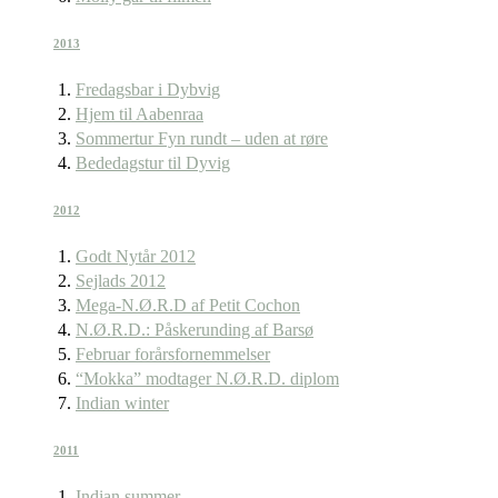
2013
Fredagsbar i Dybvig
Hjem til Aabenraa
Sommertur Fyn rundt – uden at røre
Bededagstur til Dyvig
2012
Godt Nytår 2012
Sejlads 2012
Mega-N.Ø.R.D af Petit Cochon
N.Ø.R.D.: Påskerunding af Barsø
Februar forårsfornemmelser
“Mokka” modtager N.Ø.R.D. diplom
Indian winter
2011
Indian summer