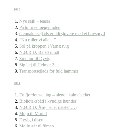
2015
Nye sejl! – teaser
På tur med pegepinden
Gennakersejlads er lidt sjovere med et bovspryd
“Nu ruller vi alle…”
Sol på kroppen i Varnæsvig
N.Ø.R.D. Barsø rundt
Smuttur til Dyvig
Sig hej til Helmer 2…
Transportsejlads for fuld hammer
2014
En fjordomsejling – alene i kalmebæltet
Biblioteksbåd i kyndige hænder
N.Ø.R.D. Årø(- eller næsten…)
Mojn til Morild
Dyvig i disen
Molly går til filmen