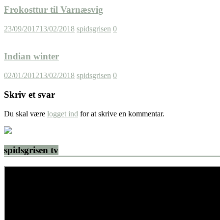
Frokosttur til Varnæsvig
23/09/2017
13/02/2018
spidsgrisen
0
Indian winter
02/01/2012
13/02/2018
spidsgrisen
0
Skriv et svar
Du skal være
logget ind
for at skrive en kommentar.
spidsgrisen tv