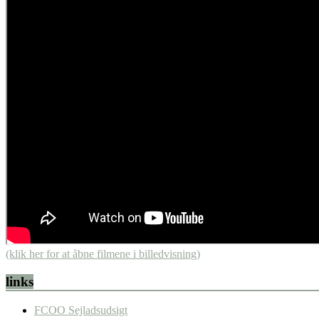
(klik her for at åbne filmene i billedvisning)
links
FCOO Sejladsudsigt