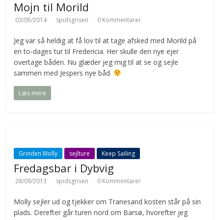
Mojn til Morild
03/05/2014
spidsgrisen
0 Kommentarer
Jeg var så heldig at få lov til at tage afsked med Morild på
en to-dages tur til Fredericia. Her skulle den nye ejer
overtage båden. Nu glæder jeg mig til at se og sejle
sammen med Jespers nye båd.
Læs mere
Grinden Molly
sejlture
Keep Sailing
Fredagsbar i Dybvig
28/09/2013
spidsgrisen
0 Kommentarer
Molly sejler ud og tjekker om Tranesand kosten står på sin
plads. Derefter går turen nord om Barsø, hvorefter jeg