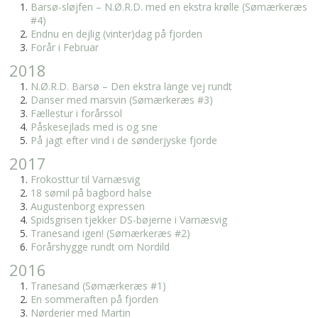
Barsø-sløjfen – N.Ø.R.D. med en ekstra krølle (Sømærkeræs
#4)
Endnu en dejlig (vinter)dag på fjorden
Forår i Februar
2018
N.Ø.R.D. Barsø – Den ekstra lange vej rundt
Danser med marsvin (Sømærkeræs #3)
Fællestur i forårssol
Påskesejlads med is og sne
På jagt efter vind i de sønderjyske fjorde
2017
Frokosttur til Varnæsvig
18 sømil på bagbord halse
Augustenborg expressen
Spidsgrisen tjekker DS-bøjerne i Varnæsvig
Tranesand igen! (Sømærkeræs #2)
Forårshygge rundt om Nordild
2016
Tranesand (Sømærkeræs #1)
En sommeraften på fjorden
Nørderier med Martin