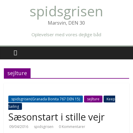
Skip
spidsgrisen
to
content
Marsvin, DEN 30
Oplevelser med vores dejlige båd
sejlture
spidsgrisen(Granada Bonita 767 DEN 15)
sejlture
Keep
Sailing
Sæsonstart i stille vejr
09/04/2016
spidsgrisen
0 Kommentarer