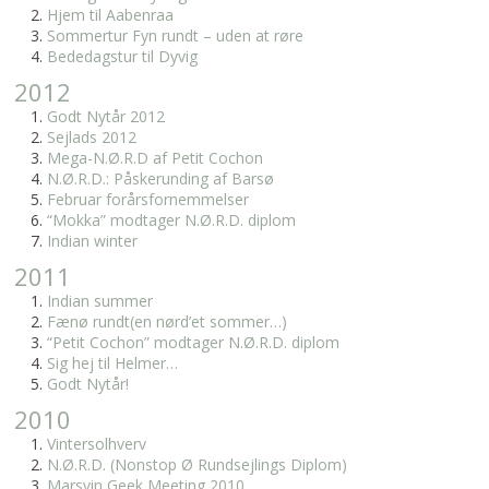
Hjem til Aabenraa
Sommertur Fyn rundt – uden at røre
Bededagstur til Dyvig
2012
Godt Nytår 2012
Sejlads 2012
Mega-N.Ø.R.D af Petit Cochon
N.Ø.R.D.: Påskerunding af Barsø
Februar forårsfornemmelser
“Mokka” modtager N.Ø.R.D. diplom
Indian winter
2011
Indian summer
Fænø rundt(en nørd’et sommer…)
“Petit Cochon” modtager N.Ø.R.D. diplom
Sig hej til Helmer…
Godt Nytår!
2010
Vintersolhverv
N.Ø.R.D. (Nonstop Ø Rundsejlings Diplom)
Marsvin Geek Meeting 2010