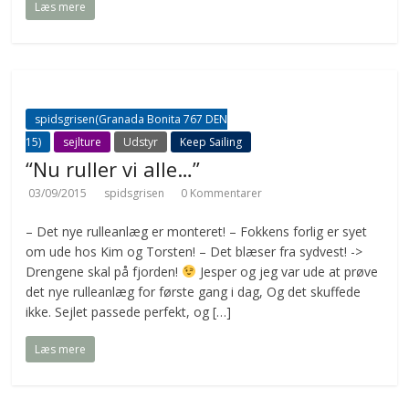
Læs mere
spidsgrisen(Granada Bonita 767 DEN
15)
sejlture
Udstyr
Keep Sailing
“Nu ruller vi alle…”
03/09/2015
spidsgrisen
0 Kommentarer
– Det nye rulleanlæg er monteret! – Fokkens forlig er syet
om ude hos Kim og Torsten! – Det blæser fra sydvest! ->
Drengene skal på fjorden!
Jesper og jeg var ude at prøve
det nye rulleanlæg for første gang i dag, Og det skuffede
ikke. Sejlet passede perfekt, og […]
Læs mere