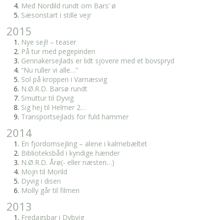
Med Nordild rundt om Bars’ ø
Sæsonstart i stille vejr
2015
Nye sejl! – teaser
På tur med pegepinden
Gennakersejlads er lidt sjovere med et bovspryd
“Nu ruller vi alle…”
Sol på kroppen i Varnæsvig
N.Ø.R.D. Barsø rundt
Smuttur til Dyvig
Sig hej til Helmer 2…
Transportsejlads for fuld hammer
2014
En fjordomsejling – alene i kalmebæltet
Biblioteksbåd i kyndige hænder
N.Ø.R.D. Årø(- eller næsten…)
Mojn til Morild
Dyvig i disen
Molly går til filmen
2013
Fredagsbar i Dybvig