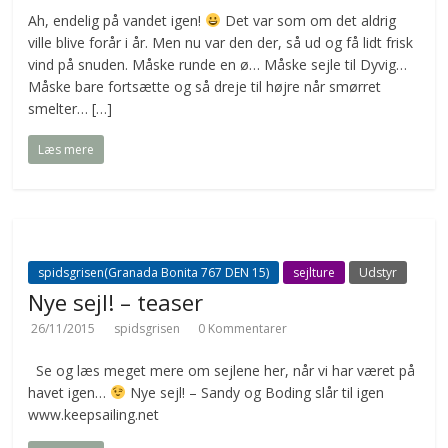
Ah, endelig på vandet igen!
Det var som om det aldrig
ville blive forår i år. Men nu var den der, så ud og få lidt frisk
vind på snuden. Måske runde en ø… Måske sejle til Dyvig…
Måske bare fortsætte og så dreje til højre når smørret
smelter… […]
Læs mere
spidsgrisen(Granada Bonita 767 DEN 15)
sejlture
Udstyr
Nye sejl! – teaser
26/11/2015
spidsgrisen
0 Kommentarer
Se og læs meget mere om sejlene her, når vi har været på
havet igen…
Nye sejl! – Sandy og Boding slår til igen
www.keepsailing.net