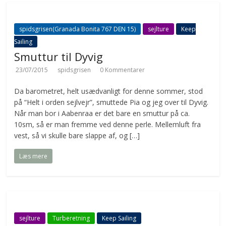
spidsgrisen(Granada Bonita 767 DEN 15)
sejlture
Keep
Sailing
Smuttur til Dyvig
23/07/2015
spidsgrisen
0 Kommentarer
Da barometret, helt usædvanligt for denne sommer, stod
på “Helt i orden sejlvejr”, smuttede Pia og jeg over til Dyvig.
Når man bor i Aabenraa er det bare en smuttur på ca.
10sm, så er man fremme ved denne perle. Mellemluft fra
vest, så vi skulle bare slappe af, og […]
Læs mere
sejlture
Turberetning
Keep Sailing